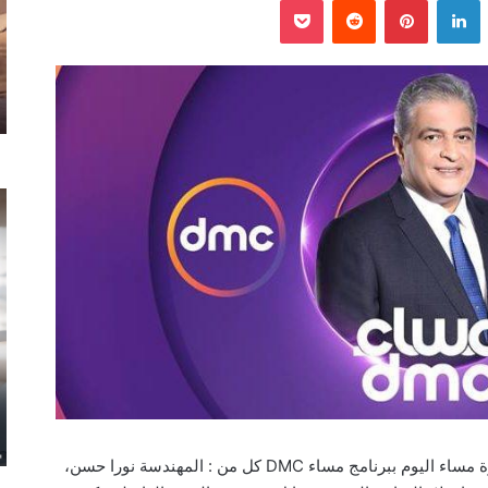
يستضيف الإعلامي أسامة كمال، في تمام العاشرة مساء اليوم ببرنامج مساء DMC كل من : المهندسة نورا حسن،