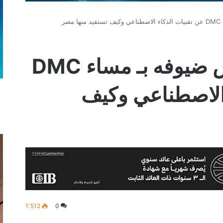
صر
أسامة كمال يناقش ضيوفه بـ مساء DMC
 الاصطناعي وكيف
1٬512
0
‫
لينكدإن
بينتيريست
‫Pocket