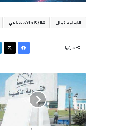
اسامة كمال
الذكاء الاصطناعي
فيسبوك
‫X
شاركها
القرية
الذكية
تستضيف
كأس
مصر
للروبوت
الصغار