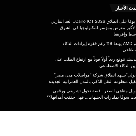
“مدبولي”يشهد
دث الأخبار
انطلاق
شركة
94 يومًا على انطلاق Cairo ICT 2026.. العد التنازلي
“مواصلات
أ لأكبر معرض ومؤتمر للتكنولوجيا في الشرق
مدن
سط وإفريقيا
مصر”
5 أغسطس، 2026
سهم AMD يهبط 9% رغم قفزة إيرادات الذكاء
لتشغيل
“مدبولي”يشهد انطلاق 
صطناعي
منظومة
توقع ربعاً أولاً قوياً مع ارتفاع
مدن مصر” لتشغيل منظوم
النقل
سك تتوقع ربعاً أولاً قوياً مع ارتفاع الطلب على
لى تخزين الذكاء الاصطناعي
بالمدن العمرانية الجديدة
الذكي
ين الذكاء الاصطناعي
بالمدن
بولي”يشهد انطلاق شركة “مواصلات مدن مصر”
العمرانية
يل منظومة النقل الذكي بالمدن العمرانية الجديدة
الجديدة
مويل متناهي الصغر.. قصة تحول تشريعي ورقمي
ت سوقًا بمليارات الجنيهات… فهل حققت أهدافها؟؟