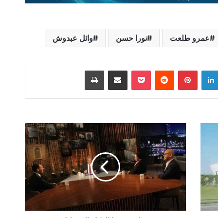
عمرو طلعت
نورا حسن
وائل عبدوش
لينكدإن
بينتيريست
‫Pocket
مشاركة عبر البريد
طباعة
عبدوش:
استخدمنا
الذكاء
الاصطناعي
في
علاج
مرضى
السرطان