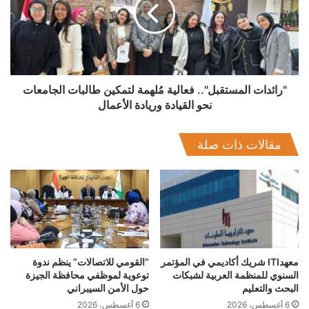
مُلهمة
العامل الأساسي لتوفير شاشة فائقة السلاسة.
لتمكين
طالبات
الجامعات
نحو
القيادة
وريادة
"رائدات المستقبل".. فعالية مُلهمة لتمكين طالبات الجامعات
الأعمال
نحو القيادة وريادة الأعمال
مقالات ذات صلة
علاوة على ذلك، ولضمان بقاء الشاشة بحالة مثالية مع مرور الوقت،
معهدITI شريك أكاديمي في المؤتمر
“القومي للاتصالات” ينظم ندوة
السنوي للمنظمة العربية لشبكات
توعوية لموظفي محافظة الجيزة
يأتي Find N6 مزودًا بزجاج Auto-Smoothing Flex Glass، الذي
البحث والتعليم
حول الأمن السيبراني
يوفر تحسنًا يقارب 100% في استعادة الشكل وزيادة بنسبة 338%
6 أغسطس، 2026
6 أغسطس، 2026