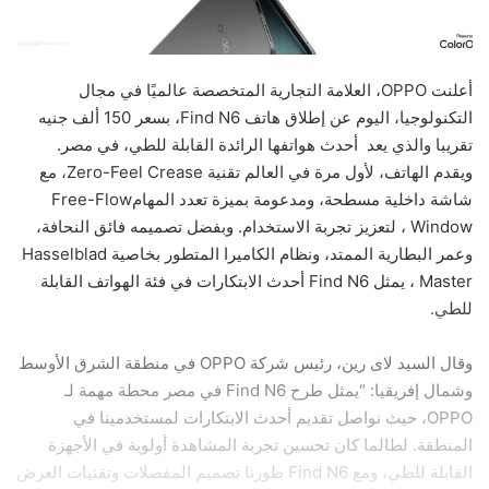
أعلنت OPPO، العلامة التجارية المتخصصة عالميًا في مجال
التكنولوجيا، اليوم عن إطلاق هاتف Find N6، بسعر 150 ألف جنيه
تقريبا والذي يعد أحدث هواتفها الرائدة القابلة للطي، في مصر.
ويقدم الهاتف، لأول مرة في العالم تقنية Zero-Feel Crease، مع
شاشة داخلية مسطحة، ومدعومة بميزة تعدد المهامFree-Flow
Window ، لتعزيز تجربة الاستخدام. وبفضل تصميمه فائق النحافة،
وعمر البطارية الممتد، ونظام الكاميرا المتطور بخاصية Hasselblad
Master ، يمثل Find N6 أحدث الابتكارات في فئة الهواتف القابلة
للطي.
وقال السيد لاى رين، رئيس شركة OPPO في منطقة الشرق الأوسط
وشمال إفريقيا: “يمثل طرح Find N6 في مصر محطة مهمة لـ
OPPO، حيث نواصل تقديم أحدث الابتكارات لمستخدمينا في
المنطقة. لطالما كان تحسين تجربة المشاهدة أولوية في الأجهزة
القابلة للطي، ومع Find N6 طورنا تصميم المفصلات وتقنيات العرض