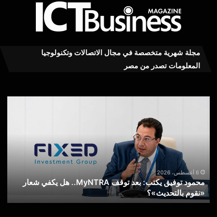
مجلة شهرية متخصصة في مجال الاتصالات وتكنولوجيا
المعلومات تصدر من مصر
محمود
عاج
توفيق
..ت
يكتب:
MY
بعد
RA
توقف
يست
MyNTRA..
كفا
هل
في
يكفي
خدم
6 أغسطس، 2026
محمود توفيق يكتب: بعد توقف MyNTRA.. هل يكفي شعار
شعار
الا
«نقوم بالتحديث»؟
ع
«نقوم
عن
بالتحديث»؟
خط
الم