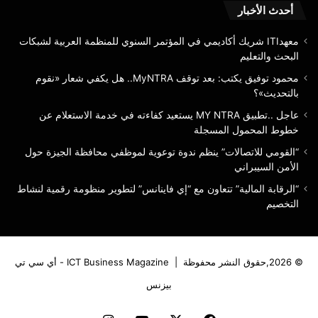
الم
أحدث الأخبار
معهدITI شريك أكاديمي في المؤتمر السنوي للمنظمة العربية لشبكات
البحث والتعليم
محمود توفيق يكتب: بعد توقف MyNTRA.. هل يكفي شعار «نقوم
بالتحديث»؟
عاجل ..تطبيق MY NTRA يستعيد كفاءته في خدمة الاستعلام عن
خطوط المحمول المسجلة
“القومي للاتصالات” ينظم ندوة توعوية لموظفي محافظة الجيزة حول
الأمن السيبراني
“الرقابة المالية” تتعاون مع “إي فاينانس” لتطوير منظومة رقمية لنشاط
التخصيم
© 2026,حقوق النشر محفوظة |
ICT Business Magazine - أي سي تي
بيزنس