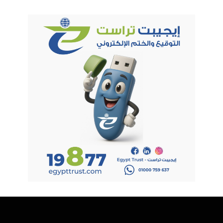
وأوضح أن المسابقة التي تقام على هامش الفعالية شهدت مشاركة
128 فريقًا، وهو ما يعكس حجم الإبداع والابتكار لدى الشباب المصري
واهتمامهم المتزايد بمجالات اختبار البرمجيات والتكنولوجيا الحديثة.
وعلى هامش المؤتمر، قام مركز تقييم واعتماد هندسة البرمجيات
بالإعلان عن إطلاق النسخة الأولية من الدليل الاسترشادي لعمليات
اختبارات قبول البرمجيات، لأول مرة في مصر وذلك بهدف وضع إطار
موحد لاختبار الأنظمة والمشروعات البرمجية، ودعم جودة مشروعات
التحول الرقمي في مصر، وبما يضمن وضوح المتطلبات ومعايير
القبول، وتحسين جودة التنفيذ، وتسريع استلام المشروعات وإتمامها
بكفاءة.
ويعتمد الدليل على أفضل الممارسات والمعايير العالمية مع مراعاة
الاحتياجات ومختلف المتطلبات على مستوى القطاعات، ويتضمن
أكثر من 60 عنصرًا إرشاديًا موزعة على 7 محاور رئيسية لضمان
جودة واختبار البرمجيات، مع إمكانية تطبيقه بمرونة وفقًا لطبيعة كل