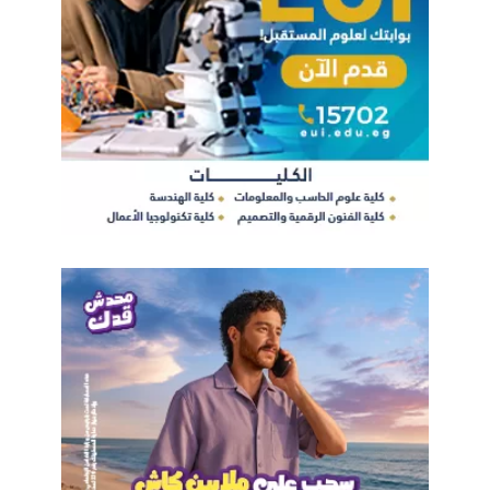
البرمجيات (SECC) بهيئة تنمية صناعة تكنولوجيا المعلومات «إيتيدا»،
جهود المركز في دعم صناعة البرمجيات المصرية وتعزيز تطبيق
معايير الجودة العالمية، إلى جانب تطوير الكفاءات المتخصصة في
مجالات اختبار البرمجيات وهندسة الجودة، بما يسهم في رفع تنافسية
الشركات المصرية في الأسواق الدولية.
وأشار إلى أن النسخة الحالية من “يوم اختبار البرمجيات” تعكس
النمو الكبير الذي يشهده مجتمع اختبار البرمجيات في مصر، موضحًا
أن الفعالية انطلقت عام 2022 بمشاركة نحو 180 متخصصًا من 40
شركة، قبل أن تشهد نموًا في عام 2024 باستقطاب أكثر من 250
متخصصًا من 90 شركة، مع الاهتمام بدور تطبيقات الذكاء الاصطناعي
في اختبار البرمجيات.
وواصل المؤتمر نموه في نسخة 2025، ليجمع أكثر من 880 مشاركًا
من 330 شركة، إلى جانب انضمامه إلى شبكة مؤتمرات المجلس
الدولي لجودة البرمجيات العالمية، بما يعكس تزايد أهميته كمنصة
إقليمية رائدة لتبادل الخبرات واستعراض أحدث الاتجاهات في
مجالات اختبار البرمجيات وجودتها، فضلًا عن اتساع مجتمع البرمجيات