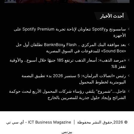
وشهد المؤتمر كلمة رئيسية حول جودة البرمجيات بعنوان “حقيقة غير
«Sound
تقف
مريحة حول جودة البرمجيات” قدّمها السيد/ مايكل بيليتن، رئيس
8%
Box»
للمدفوعات
أحدث الأخبار
هندسة الجودة بشركة SOFICO ورئيس مجموعة العمل المتقدمة
في
بالمجلس الدولي لجودة البرمجيات (ISTQB).
السوق
سامسونج وSpotify تتعاونان لإتاحة تجربة Spotify Premium على
المصرية
الأجهزة
كما تضمن جلسة نقاشية رئيسية بعنوان “الاختبار بسرعة التفكير:
بعد موافقة البنك المركزي .. Flash وBanknBox تطلقان أول حل
العائد والمخاطر وخارطة الطريق في اختبارات الذكاء الاصطناعي”
«Sound Box» للمدفوعات في السوق المصرية
بمشاركة نخبة من الخبراء الدوليين والمتخصصين في هندسة الجودة
«مرصد الذهب»: أسعار الذهب ترتفع 185 جنيهًا خلال أسبوع.. والأوقية
واختبار البرمجيات.
تقفز 8%
وتناولت الجلسة تأثير تقنيات الذكاء الاصطناعي على مستقبل
رئيس «اتصالات البرلمان»: 5 سبتمبر 2026 بدء تطبيق البصمة
البيومترية لخطوط المحمول
الاختبارات، والعائد المتوقع من تبني أدوات الاختبار الذكية، إلى جانب
المخاطر وأفضل الممارسات في هذا المجال.
عاجل….”شمروخ” يلتقي رؤساء شركات المحمول الأربع لبحث حوكمة
الشرائح وإيجاد حلول جذرية للمصريين بالخارج
ويُعقد المؤتمر هذا العام تحت شعار «صياغة مستقبل اختبار
البرمجيات في عصر الذكاء الاصطناعي»، حيث يسلط الضوء على
الدور المتنامي لتقنيات الذكاء الاصطناعي في تطوير منظومة اختبار
© 2026,حقوق النشر محفوظة |
ICT Business Magazine - أي سي تي
البرمجيات، وتعزيز جودة المنتجات الرقمية، وتسريع دورات التطوير،
بيزنس