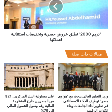
المحليين والدوليين، وتركز على بناء منظومة متكاملة لإدارة
عروض
حصرية
المخلفات الإلكترونية وتعزيز التحول نحو الاقتصاد الدائري، بما
وتخفيضات
يتماشى مع أهداف التنمية المستدامة ورؤية مصر للتحول الأخضر.
استثنائية
لعملائها
"دريم 2000" تطلق عروض حصرية وتخفيضات استثنائية
لعملائها
مقالات ذات صلة
وزير التعليم العالي يبحث مع “هواوي
على مسئولية البنك المركزي…21%
مصر” توظيف الذكاء الاصطناعي
من المصريين خارج المنظومة
في تطوير أداء الجامعات وبناء
المالية رغم وصول الشمول المالي
الكوادر الرقمية
إلى 79%