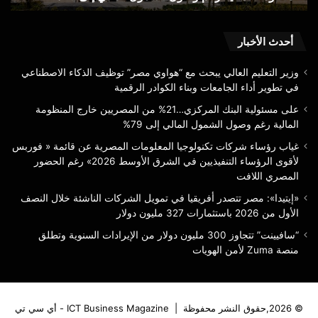
رغم
لأق
وصول
الر
الشمول
التن
أحدث الأخبار
المالي
في
إلى
الش
وزير التعليم العالي يبحث مع “هواوي مصر” توظيف الذكاء الاصطناعي
79%
الأ
في تطوير أداء الجامعات وبناء الكوادر الرقمية
على مسئولية البنك المركزي…21% من المصريين خارج المنظومة
رغم
المالية رغم وصول الشمول المالي إلى 79%
الح
الم
غياب رؤساء شركات تكنولوجيا المعلومات المصرية عن قائمة « فوربس
الل
لأقوى الرؤساء التنفيذيين في الشرق الأوسط 2026» رغم الحضور
المصري اللافت
«إيتيدا»: مصر تتصدر أفريقيا في تمويل الشركات الناشئة خلال النصف
الأول من 2026 باستثمارات 327 مليون دولار
“سافيينت” تتجاوز 300 مليون دولار من الإيرادات السنوية وتطلق
منصة Zuma لأمن الهويات
© 2026,حقوق النشر محفوظة |
ICT Business Magazine - أي سي تي