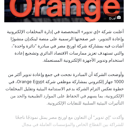
اورنج
أعلنت شركة «إي تدوير» المتخصصة في إدارة المخلفات الإلكترونية
وإعادة التدوير، عبر صفحتها الرسمية على منصة لينكدإن منشورًا
أشادت فيه بمشاركة شركة اورنج مصر في مبادرة “دائرة واحدة”،
والتي تستهدف تعزيز ممارسات الاقتصاد الدائري وتشجيع إعادة
استخدام وتدوير الأجهزة الإلكترونية المستعملة.
وأوضحت الشركة أن المبادرة نجحت في جمع وإعادة تدوير أكثر من
1000 جهاز إلكتروني بمشاركة موظفي شركة Orange Egypt، في
خطوة تعكس التزام الشركة بدعم الاستدامة البيئية وتقليل المخلفات
الإلكترونية، بما يسهم في الحفاظ على الموارد الطبيعية والحد من
التأثيرات البيئية السلبية للنفايات الإلكترونية.
وأكدت “إي تدوير” أن التعاون مع اورنج مصر يمثل نموذجًا ناجحًا
للشراكة بين القطاع الخاص والمؤسسات العاملة في مجال