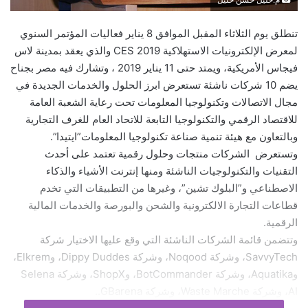
تنطلق يوم الثلاثاء المقبل الموافق 8 يناير فعاليات المؤتمر السنوي
لمعرض الإلكترونيات الاستهلاكية CES 2019 والذي يعقد بمدينة لاس
فيجاس الأمريكية، ويمتد حتى 11 يناير 2019 ، وتشارك فيه مصر بجناح
يضم 10 شركات ناشئة تستعرض ابرز الحلول والخدمات الجديدة في
مجال الاتصالات وتكنولوجيا المعلومات تحت رعاية الشعبة العامة
للاقتصاد الرقمي والتكنولوجيا التابعة للاتحاد العام للغرف التجارية
وبالتعاون مع هيئة تنمية صناعة تكنولوجيا المعلومات”ايتيدا”.
وتستعرض الشركات منتجات وحلول رقمية تعتمد على أحدث
التقنيات والتكنولوجيات الناشئة ومنها إنترنت الأشياء والذكاء
الاصطناعي و”البلوك تشين”، وغيرها من التطبيقات التي تخدم
قطاعات التجارة الالكترونية والشحن والبورصة والخدمات المالية
الرقمية.
وتتضمن قائمة الشركات الناشئة التي وقع عليها الاختيار شركة
SavvyTech، وشركة Noqood، وشركة Dippy Duddes، وElkrem،
وAquatika، وشركة BotCommander، وShopX، وشركة Selena
AI، وشركة Waste Marche، وشركة GBarena..