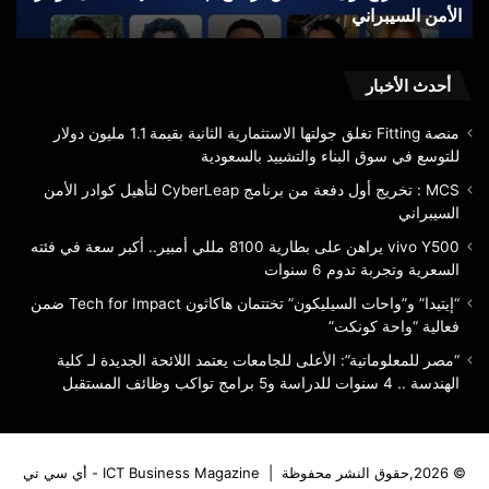
الأمن السيبراني
ف
كوادر
سع
الأمن
في
السيبراني
فئته
الس
أحدث الأخبار
وتج
تدو
منصة Fitting تغلق جولتها الاستثمارية الثانية بقيمة 1.1 مليون دولار
6
للتوسع في سوق البناء والتشييد بالسعودية
سنو
MCS : تخريج أول دفعة من برنامج CyberLeap لتأهيل كوادر الأمن
السيبراني
vivo Y500 يراهن على بطارية 8100 مللي أمبير.. أكبر سعة في فئته
السعرية وتجربة تدوم 6 سنوات
“إيتيدا” و”واحات السيليكون” تختتمان هاكاثون Tech for Impact ضمن
فعالية “واحة كونكت”
“مصر للمعلوماتية”: الأعلى للجامعات يعتمد اللائحة الجديدة لـ كلية
الهندسة .. 4 سنوات للدراسة و5 برامج تواكب وظائف المستقبل
© 2026,حقوق النشر محفوظة |
ICT Business Magazine - أي سي تي