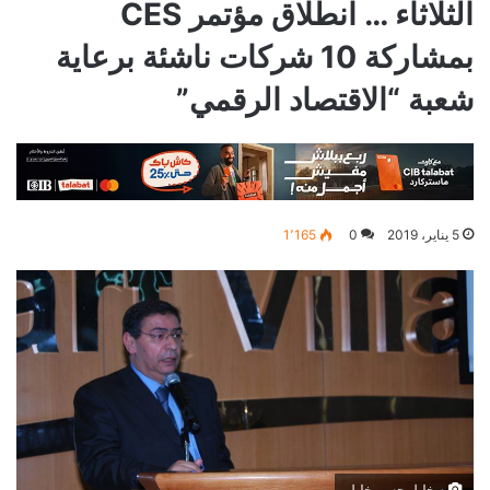
الثلاثاء … انطلاق مؤتمر CES
بمشاركة 10 شركات ناشئة برعاية
شعبة “الاقتصاد الرقمي”
5 يناير، 2019
0
1٬165
م.خليل حسن خليل