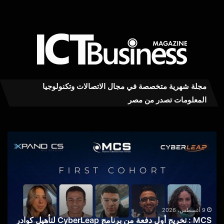
مجلة شهرية متخصصة في مجال الاتصالات وتكنولوجيا
المعلومات تصدر من مصر
ivo
MCS
00
:
تخريج
يرا
أول
على
دفعة
بطا
من
100
برنامج
ملل
CyberLeap
أمبي
9 أغسطس، 2026
MCS : تخريج أول دفعة من برنامج CyberLeap لتأهيل كوادر
لتأهيل
أكبر