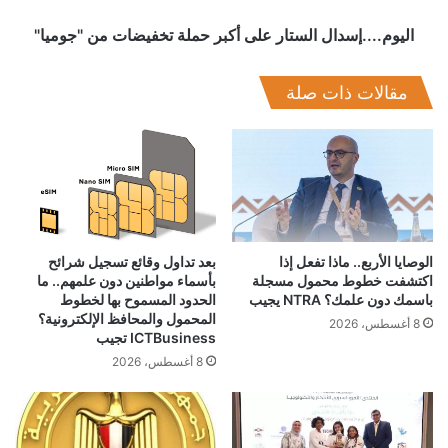
اليوم....إسدال الستار على أكبر حملة تخفيضات من "جوميا"
مقالات ذات صلة
الوصايا الأربع.. ماذا تفعل إذا
بعد تداول وقائع تسجيل شرائح
اكتشفت خطوط محمول مسجلة
بأسماء مواطنين دون علمهم.. ما
باسمك دون علمك؟ NTRA يجيب
الحدود المسموح بها لخطوط
المحمول والمحافظ الإلكترونية؟
8 أغسطس، 2026
ICTBusiness تجيب
8 أغسطس، 2026