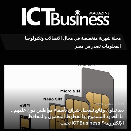
مجلة شهرية متخصصة في مجال الاتصالات وتكنولوجيا
المعلومات تصدر من مصر
بعد
تداول
NTI
وقائع
يخت
تسجيل
الت
شرائح
الم
بأسماء
الم
مواطنين
للم
8 أغسطس، 2026
بعد تداول وقائع تسجيل شرائح بأسماء مواطنين دون علمهم..
دون
الدو
ما الحدود المسموح بها لخطوط المحمول والمحافظ
علمهم..
للم
الإلكترونية؟ ICTBusiness تجيب
ل
ما
الأف
الحدود
الآ