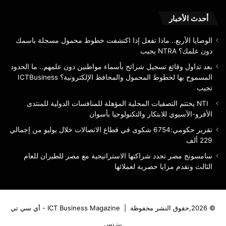
المسموح
للاب
بها
والت
أحدث الأخبار
لخطوط
بأس
المحمول
الوصايا الأربع.. ماذا تفعل إذا اكتشفت خطوط محمول مسجلة باسمك
والمحافظ
دون علمك؟ NTRA يجيب
الإلكترونية؟
بعد تداول وقائع تسجيل شرائح بأسماء مواطنين دون علمهم.. ما الحدود
ICTBusiness
المسموح بها لخطوط المحمول والمحافظ الإلكترونية؟ ICTBusiness
تجيب
تجيب
NTI يختتم التصفيات المحلية المؤهلة للمنافسات الدولية للمنتدى
الأفرو-الآسيوي للابتكار والتكنولوجيا بأسوان
تقرير حكومي:6754 شكوى في قطاع الاتصالات خلال يوليو من إجمالي
229 ألف
سامسونج مصر تجدد شراكتها الاستراتيجية مع مصر للطيران للعام
الثالث وتقدم مزايا حصرية لعملائها
© 2026,حقوق النشر محفوظة |
ICT Business Magazine - أي سي تي
بيزنس