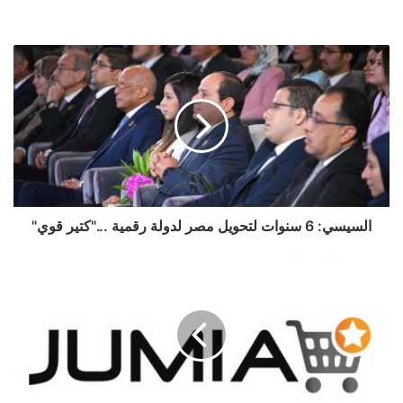
السيسي:
6
سنوات
لتحويل
مصر
لدولة
رقمية
..."كتير
قوي"
السيسي
محمد عرفان
ياسر القاضي
السيسي: 6 سنوات لتحويل مصر لدولة رقمية ..."كتير قوي"
اليوم....إسدال
الستار
على
أكبر
حملة
تخفيضات
من
"جوميا"