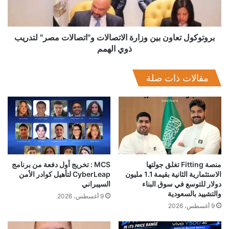
مصر"
كما اطلعت الإدارة المركزية للرقابة على المصنفات السمعية
لتدريب
والبصرية بشؤونها، وكذلك المجلس الإعلام، ويحرر محضر لدي شرطة
ذوي
“الإنترنت” بإعتبار أن الإعلان متاح على الموقع الإلكتروني لشركة
الهمم
بروتوكول تعاون بين وزارة الاتصالات و"اتصالات مصر" لتدريب
ذوي الهمم
“اوبر” ويتضمن تعدياً صارخاً على حق المؤلف.
حيث حرصت الشركة على اقتباس كامل الإعلان من أفلام سينمائية
مقالات ذات صلة
ثلاثة هي “صعيدي في الجامعة الأمريكية” و “جائنا البيان التالي” و
“فول الصين العظيم”، في سابقة خطيرة لشركة عالمية واجب أن
تحترم الحقوق وتردها إلى أصحابها.
منصة Fitting تغلق جولتها
MCS : تخريج أول دفعة من برنامج
الاستثمارية الثانية بقيمة 1.1 مليون
CyberLeap لتأهيل كوادر الأمن
دولار للتوسع في سوق البناء
السيبراني
والتشييد بالسعودية
9 أغسطس، 2026
9 أغسطس، 2026