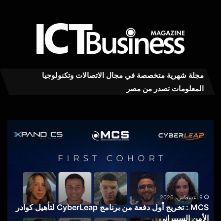
مجلة شهرية متخصصة في مجال الاتصالات وتكنولوجيا
المعلومات تصدر من مصر
ivo
MCS
00
:
تخريج
يرا
أول
على
دفعة
بطا
من
100
برنامج
ملل
CyberLeap
أمبي
9 أغسطس، 2026
MCS : تخريج أول دفعة من برنامج CyberLeap لتأهيل كوادر
لتأهيل
أكبر
الأمن السيبراني
ف
كوادر
سع