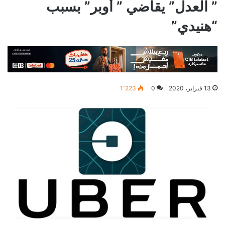
” العدل” يقاضي ” أوبر” بسبب
“هنيدي”
13 فبراير، 2020
0
1٬223