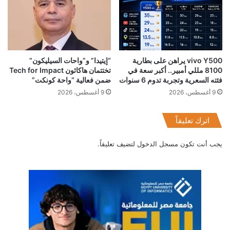
vivo Y500 يراهن على بطارية
“إيتيدا” و”واحات السيليكون”
8100 مللي أمبير.. أكبر سعة في
تختتمان هاكاثون Tech for Impact
فئته السعرية وتجربة تدوم 6 سنوات
ضمن فعالية “واحة كونكت”
9 أغسطس، 2026
9 أغسطس، 2026
اترك تعليقاً
يجب أنت تكون
مسجل الدخول
لتضيف تعليقاً.