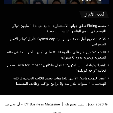
الأمن
في
السيبراني
فئته
الس
أحدث الأخبار
وتج
تدو
منصة Fitting تغلق جولتها الاستثمارية الثانية بقيمة 1.1 مليون دولار
6
للتوسع في سوق البناء والتشييد بالسعودية
سنو
MCS : تخريج أول دفعة من برنامج CyberLeap لتأهيل كوادر الأمن
السيبراني
vivo Y500 يراهن على بطارية 8100 مللي أمبير.. أكبر سعة في فئته
السعرية وتجربة تدوم 6 سنوات
“إيتيدا” و”واحات السيليكون” تختتمان هاكاثون Tech for Impact ضمن
فعالية “واحة كونكت”
“مصر للمعلوماتية”: الأعلى للجامعات يعتمد اللائحة الجديدة لـ كلية
الهندسة .. 4 سنوات للدراسة و5 برامج تواكب وظائف المستقبل
© 2026,حقوق النشر محفوظة |
ICT Business Magazine - أي سي تي
بيزنس