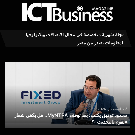
مجلة شهرية متخصصة في مجال الاتصالات وتكنولوجيا
المعلومات تصدر من مصر
محمود
عاج
توفيق
..ت
يكتب:
MY
بعد
RA
توقف
يست
MyNTRA..
كفا
هل
في
يكفي
خدم
6 أغسطس، 2026
محمود توفيق يكتب: بعد توقف MyNTRA.. هل يكفي شعار
شعار
الا
«نقوم بالتحديث»؟
ع
«نقوم
عن
بالتحديث»؟
خط
الم