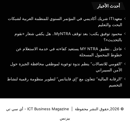
الم
أحدث الأخبار
معهدITI شريك أكاديمي في المؤتمر السنوي للمنظمة العربية لشبكات
البحث والتعليم
محمود توفيق يكتب: بعد توقف MyNTRA.. هل يكفي شعار «نقوم
بالتحديث»؟
عاجل ..تطبيق MY NTRA يستعيد كفاءته في خدمة الاستعلام عن
خطوط المحمول المسجلة
“القومي للاتصالات” ينظم ندوة توعوية لموظفي محافظة الجيزة حول
الأمن السيبراني
“الرقابة المالية” تتعاون مع “إي فاينانس” لتطوير منظومة رقمية لنشاط
التخصيم
© 2026,حقوق النشر محفوظة |
ICT Business Magazine - أي سي تي
بيزنس