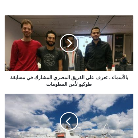
من اعمار مختلفة بهدف زيادة الوعي لدى النساء بأهمية قطاع الأمن
المعلوماتي وزيادة قدراتهن على زيادة اعدادهن فيه.
بالأسماء...تعرف
بانتهاء المسابقة يتم اختيار فريق واحد الفوز بجائزة المركز الأول
على
الفريق
لحضور حدث عالمي في امستردام Hacking The Box.
المصري
المشارك
في
مسابقة
طوكيو
لأمن
المعلومات
بالأسماء...تعرف على الفريق المصري المشارك في مسابقة
طوكيو لأمن المعلومات
سفينة
"رينيه
ديكارت"
تعبر
قناة
السويس
لإنزال