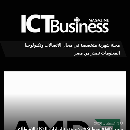
مجلة شهرية متخصصة في مجال الاتصالات وتكنولوجيا
المعلومات تصدر من مصر
سهم
سا
AMD
تتو
يهبط
ربعا
9%
أولاً
رغم
قويا
قفزة
مع
إيرادات
ارت
الذكاء
الط
س
الاصطناعي
على
5 أغسطس، 2026
سهم AMD يهبط 9% رغم قفزة إيرادات الذكاء الاصطناعي
ا
تخز