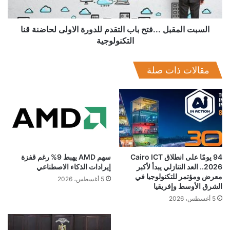
المستويين الاقليمي والدولي في تقديم الخدمات البريدية المختلفة
لحاضنة
على كافة المستويات ودورها الحيوي في توحيد الموقف البريدي
قنا
التكنولوجية
السبت المقبل ...فتح باب التقدم للدورة الاولى لحاضنة قنا
العربي.
التكنولوجية
ويتناول الاجتماع في دورته الحالية مناقشة الموقف العربي تجاه عدد
من القضايا البريدية الدولية تمهيداً لتوحيد الرؤى وتكوين موقف عربي
مقالات ذات صلة
موحد تجاهها قبل انعقاد مؤتمر الاتحاد البريدي العالمي الهام بأديس
ابابا في سبتمبر المقبل.
94 يومًا على انطلاق Cairo ICT
سهم AMD يهبط 9% رغم قفزة
2026.. العد التنازلي يبدأ لأكبر
إيرادات الذكاء الاصطناعي
معرض ومؤتمر للتكنولوجيا في
5 أغسطس، 2026
الشرق الأوسط وإفريقيا
5 أغسطس، 2026