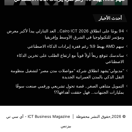
الذك
الا
أحدث الأخبار
94 يومًا على انطلاق Cairo ICT 2026.. العد التنازلي يبدأ لأكبر معرض
ومؤتمر للتكنولوجيا في الشرق الأوسط وإفريقيا
سهم AMD يهبط 9% رغم قفزة إيرادات الذكاء الاصطناعي
ساندسك تتوقع ربعاً أولاً قوياً مع ارتفاع الطلب على تخزين الذكاء
الاصطناعي
“مدبولي”يشهد انطلاق شركة “مواصلات مدن مصر” لتشغيل منظومة
النقل الذكي بالمدن العمرانية الجديدة
التمويل متناهي الصغر.. قصة تحول تشريعي ورقمي صنعت سوقًا
بمليارات الجنيهات… فهل حققت أهدافها؟؟
© 2026,حقوق النشر محفوظة |
ICT Business Magazine - أي سي تي
بيزنس