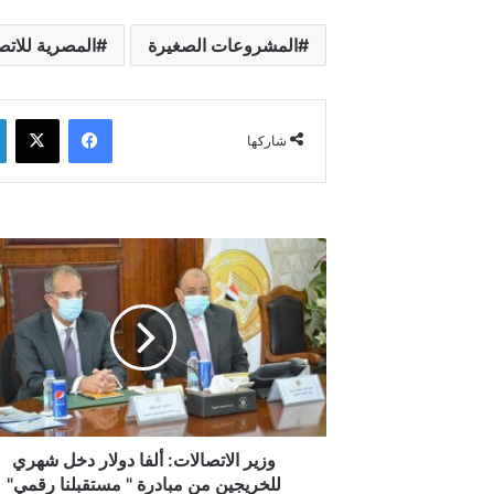
المشروعات الصغيرة
المصرية للاتص
فيسبوك
‫X
شاركها
وزير
الاتصالات:
ألفا
دولار
دخل
شهري
للخريجين
من
مبادرة
"
وزير الاتصالات: ألفا دولار دخل شهري
مستقبلنا
للخريجين من مبادرة " مستقبلنا رقمي"