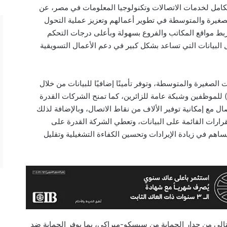
كامل لخدمات الاتصالات وتكنولوجيا المعلومات في مصر، عن
عم المشروعات الصغيرة والمتوسطة في تطوير أعمالهم وتعزيز عملية التحول
ط مواقع المكاتب والفروع بسهولة وبأعلى درجات التحكم
ل البيانات التي تساعد بشكل كبير في دعم الأعمال التسويقية
 الصغيرة والمتوسطة، وتوفر تأمينًا إضافيًا للبيانات من خلال
توفير شبكة لاسلكية ذكية خاصة (SMART Wi-Fi) للموظفين وشبكة عامة للزائرين، كما تمنح الشركات القدرة
 كل نقطة اتصال مع إمكانية توفير الألاف من نقاط الاتصال، وبالإضافة لذلك
قرارات القائمة على البيانات، وتعطي الشركة القدرة على
يساهم في زيادة الإيرادات وتحسين الكفاءة التشغيلية وتقليل
WE  من خلال الجيل التالي من جدار الحماية من سيسكو-ميراكي، بما يوفر الحماية ضد