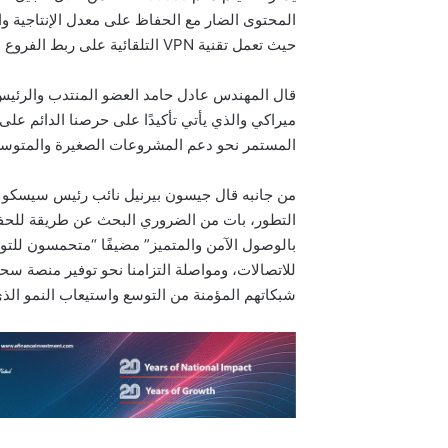
المحتوى الضار مع الحفاظ على معدل الإنتاجية وال
حيث تعمل تقنية VPN التلقائية على ربط الفروع بأمان من خلال لوحة معلومات سهلة الاستخدام.
قال المهندس عادل حامد العضو المنتدب والرئيس
ميراكي والذي يأتي تأكيدًا على حرصنا الدائم على 
المستمر نحو دعم المشروعات الصغيرة والمتوس
من جانبه قال جيسون بيرنيل نائب رئيس سيسكو ل
التطور، بات من الضروري البحث عن طريقة للحفاظ
بالوصول الآمن والمتميز” مضيفًا “متحمسون للت
للاتصالات، ومواصلة التزامنا نحو توفير منصة سحا
شبكاتهم المؤمنة من التوسع واستيعاب النمو الذ