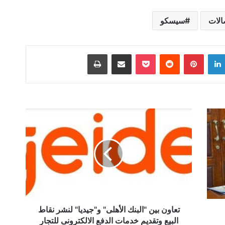
الات
سيسكو
لينكدإن
بينتيريست
‫Pocket
مشاركة عبر البريد
طباعة
تعاون
بين
"البنك
الأهلى"
و"جيديا"
لنشر
نقاط
البيع
وتقديم
خدمات
تعاون بين "البنك الأهلى" و"جيديا" لنشر نقاط
الدفع
البيع وتقديم خدمات الدفع الالكترونى للتجار