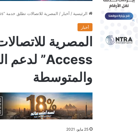
الرئيسية
/
أخبار
/
المصرية للاتصالات تطلق خدمة “WE Access” لدعم المشروعات الصغيرة والمتوسطة
أخبار
Access” لد
والمتوسطة
25 مايو، 2021
فيسبوك
X