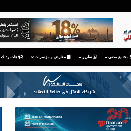
بعد توقف MyNTRA.. هل يكفي شعار «نقوم بالتحديث»؟
مجتمع مدني
تقارير
معارض و مؤتمرات
هات ودنك