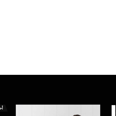
محمود
عاجل
أح
توفيق
..تطبيق