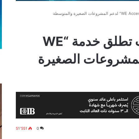
المصرية للاتصالات تطلق خدمة “WE
عم المشروعات الصغيرة
51٬551
0
‫
لينكدإن
بينتيريست
‫Pocket