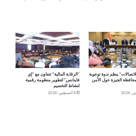
الالكترونى
للتجار
اتصالات” ينظم ندوة توعوية
“الرقابة المالية” تتعاون مع “إي
افظة الجيزة حول الأمن
فاينانس” لتطوير منظومة رقمية
لنشاط التخصيم
6 أغسطس، 2026