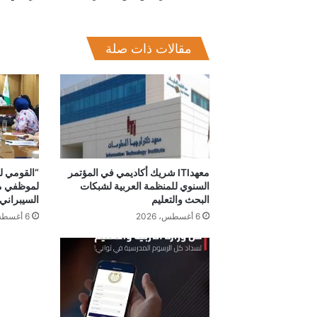
رقمي"
مقالات ذات صلة
معهدITI شريك أكاديمي في المؤتمر
“القومي لل
السنوي للمنظمة العربية لشبكات
لموظفي مح
البحث والتعليم
السيبراني
6 أغسطس، 2026
6 أغسطس، 2026