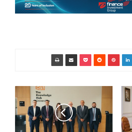
لينكدإن
بينتيريست
‫Pocket
مشاركة عبر البريد
طباعة
جروب-
آي
بي
تتعاون
مع
جامعة
كوفنتري
لتأهيل