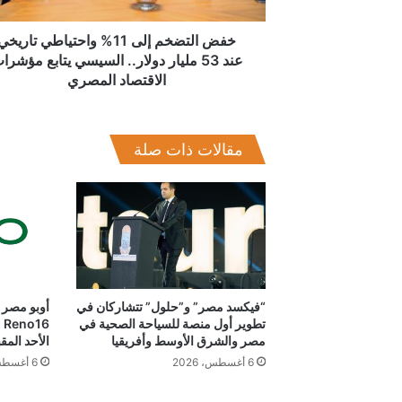
مليار
دولار..
خفض التضخم إلى 11% واحتياطي تاريخي
السيسي
عند 53 مليار دولار.. السيسي يتابع مؤشرا
يتابع
الاقتصاد المصري
مؤشرات
الاقتصاد
المصري
مقالات ذات صلة
“فيكسد مصر” و”حلول” تتشاركان في
أوبو مصر 
تطوير أول منصة للسياحة الصحية في
مصر والشرق الأوسط وأفريقيا
الأحد المق
6 أغسطس، 2026
6 أغسطس، 2026