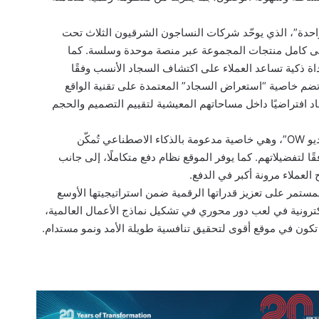
دة”، الذي يوحّد شركات النساجون الشرقيون الثلاث تحت
 إلى كامل منتجات المجموعة عبر منصة موحدة وسلسة. كما
 ذكية تساعد العملاء على اكتشاف السجاد الأنسب وفقًا
ضم خاصية “استعراض السجاد” المعتمدة على تقنية الواقع
ضع السجاد افتراضيًا داخل مساحاتهم المعيشية لتقييم التصميم والحجم
وبالإضافة إلى ذلك، تستعد المنصة لإطلاق “استوديو OW”، وهي خاصية مدعومة بالذكاء الاصطناعي تُمكّن
فضيلاتهم. كما يوفر الموقع نظام دفع متكاملًا، إلى جانب
ستمر على تعزيز قدراتها الرقمية ضمن استراتيجيتها الأوسع
لكترونية في لعب دور محوري في تشكيل نماذج الأعمال العالمية،
كون في موقع أقوى لتحقيق تنافسية طويلة الأمد ونمو مستدام.