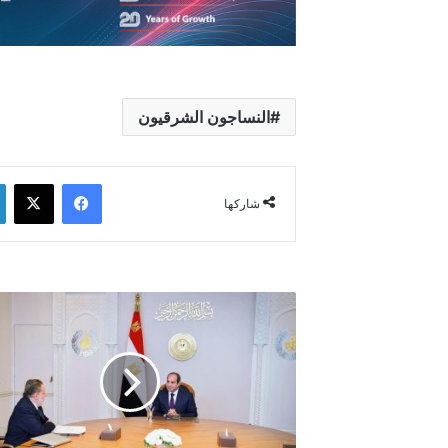
النساجون الشرقيون
فيسبوك
‫X
شاركها
خفض
التضخم
إلى
11%
واحتياطي
تاريخي
عند
53