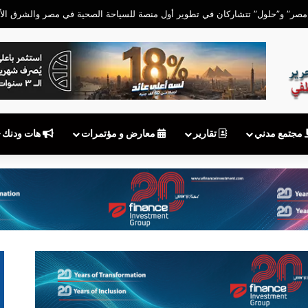
لاق سلسلة OPPO Reno16 في السوق المحلية الأحد المقبل
مجتمع مدني
تقارير
معارض و مؤتمرات
هات ودنك