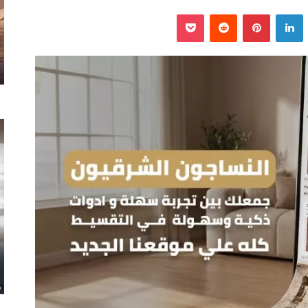
‫
لينكدإن
بينتيريست
‫Pocket