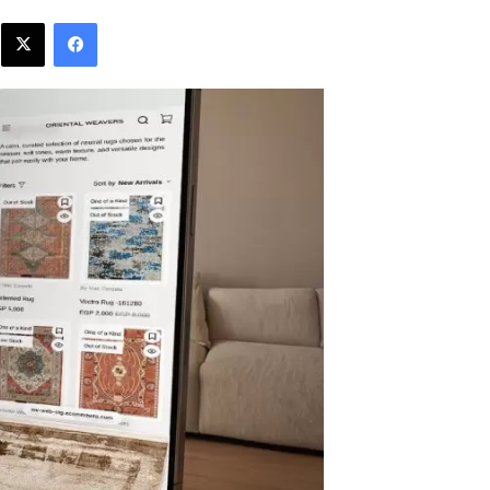
فيسبوك
X