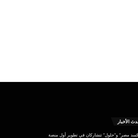
على
دث الأخبار
مسئولية
البنك
كسد مصر” و”حلول” تتشاركان في تطوير أول منصة