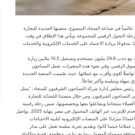
لمياً في صناعة السجاد المنسوج، منصتها الجديدة للتجارة
حلة التحول الرقمي للمجموعة. ويأتي هذا الإطلاق في وقت
 مدفوعًا بزيادة الاعتماد على الخدمات الإلكترونية والخدمات
تواصل منصات التجارة الإلكترونية اليوم نموًا قويًا، مع جذب 29.8 مليون مستخدم وتسجيل 10.5 ملايين زيارة
تسوق الرقمي. وفي ضوء هذه المتغيرات، تعمل النساجون
واصلًا أقوى وأقرب مع عملائها، حيث صُممت المنصة الجديدة
 سهلة وسلسة وأكثر تفاعلاً.
 رئيس مجلس إدارة شركة النساجون الشرقيون للسجاد: “يمثل
ي النساجون الشرقيون. ومن خلال منصتنا المُحدّثة للتجارة
العملاء منتجاتنا ويتفاعلوا معها ويخصصونها، ضمن رحلة رقمية
أكثر سهولة وتفاعلية. ومع وجود 92.6 مليون مستخدم للإنترنت عبر الهاتف المحمول في مصر بنهاية 2025، يواصل
ادًا متزايدًا على المنصات الإلكترونية لتلبية الاحتياجات
 عملائنا حيثما كانوا، وتقديم تجربة سلسة تعمل على مدار
البساطة وسهولة الوصول، بما يقربنا من منظومة رقمية متكاملة