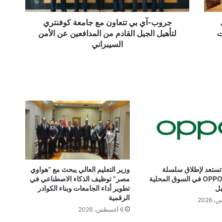
الجيل
القادم
جروب-آي بي تتعاون مع جامعة كوفنتري
من
ت
لتأهيل الجيل القادم من المدافعين عن الأمن
المدافعين
السيبراني
عن
الأمن
السيبراني
تستعد لإطلاق سلسلة
وزير التعليم العالي يبحث مع “هواوي
OPPO Reno16 في السوق المحلية
مصر” توظيف الذكاء الاصطناعي في
بل
تطوير أداء الجامعات وبناء الكوادر
الرقمية
6 أغسطس، 2026