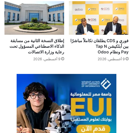
AG276QSG2 الذي يعمل بتقنية NVIDIA G-SYNC PULSAR.
• تصميم حائز على جوائز: فاز التعاون مع “بورش ديزاين” مثل( PD49
وPD32M وغيرها) بجوائز دولية، بما في ذلك جوائز iF Design وRed
Dot، مما يثبت أن الأداء العالمي والجماليات الفاخرة يمثلان مزيجاً
رابحاً.
فوري و CDS يطلقان تكاملاً مباشرًا
إطلاق النسخة الثانية من مسابقة
بين أبلكيشن Tap N
الذكاء الاصطناعي المسؤول تحت
Pay ونظام Odoo
رعاية وزارة الاتصالات
9 أغسطس، 2026
9 أغسطس، 2026