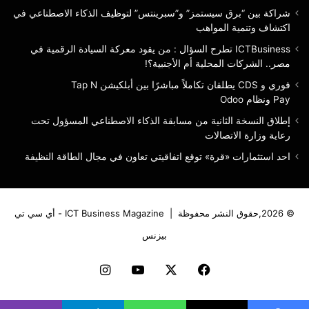
الأجنبية؟!
شراكة بين “برق سيستمز” و”سبرينتس” لتوظيف الذكاء الاصطناعي في
اكتشاف وتنمية المواهب
ICTBusiness تطرح السؤال : من يقود معركة السيادة الرقمية في
مصر.. الشركات المحلية أم الأجنبية؟!
فوري و CDS يطلقان تكاملاً مباشرًا بين أبلكيشن Tap N
Pay ونظام Odoo
إطلاق النسخة الثانية من مسابقة الذكاء الاصطناعي المسؤول تحت
رعاية وزارة الاتصالات
احد استثمارات «قرة» توقع اتفاقيتي تعاون في مجال الطاقة النظيفة
© 2026,حقوق النشر محفوظة |
ICT Business Magazine - أي سي تي
بيزنس
فيسبوك
‫X
‫YouTube
انستقرام