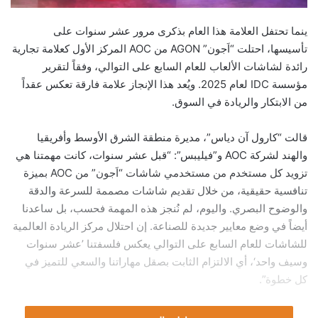
ينما تحتفل العلامة هذا العام بذكرى مرور عشر سنوات على
تأسيسها، احتلت “اَجون” AGON من AOC المركز الأول كعلامة تجارية
رائدة لشاشات الألعاب للعام السابع على التوالي، وفقاً لتقرير
مؤسسة IDC لعام 2025. ويُعد هذا الإنجاز علامة فارقة تعكس عقداً
من الابتكار والريادة في السوق.
قالت “كارول آن دياس”، مديرة منطقة الشرق الأوسط وأفريقيا
والهند لشركة AOC و”فيليبس”: “قبل عشر سنوات، كانت مهمتنا هي
تزويد كل مستخدم من مستخدمي شاشات “اَجون” من AOC بميزة
تنافسية حقيقية، من خلال تقديم شاشات مصممة للسرعة والدقة
والوضوح البصري. واليوم، لم نُنجز هذه المهمة فحسب، بل ساعدنا
أيضاً في وضع معايير جديدة للصناعة. إن احتلال مركز الريادة العالمية
للشاشات للعام السابع على التوالي يعكس فلسفتنا ’عشر سنوات
وسيف واحد‘، أي الالتزام الثابت بصقل مهاراتنا والسعي للتميز في
كل خطوة”.
سبع سنوات من الهيمنة العالمية: قوة الاتساق في التميز: