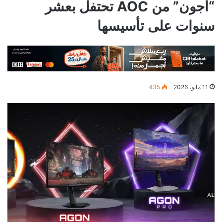
“اَجون” من AOC تحتفل بعشر
سنوات على تأسيسها
11 مايو، 2026
435