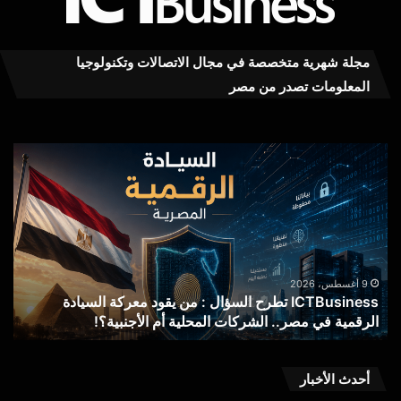
مجلة شهرية متخصصة في مجال الاتصالات وتكنولوجيا
المعلومات تصدر من مصر
ICTBusiness
فور
تطرح
و
السؤال
:
تكام
من
مباش
يقود
بين
معركة
السيادة
N
9 أغسطس، 2026
ICTBusiness تطرح السؤال : من يقود معركة السيادة
الرقمية
Pay ونظام o
الرقمية في مصر.. الشركات المحلية أم الأجنبية؟!
Pay
في
مصر..
الشركات
المحلية
أحدث الأخبار
أم