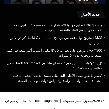
الأمن
في
السيبراني
فئته
الس
أحدث الأخبار
وتج
تدو
منصة Fitting تغلق جولتها الاستثمارية الثانية بقيمة 1.1 مليون دولار
6
للتوسع في سوق البناء والتشييد بالسعودية
سنو
MCS : تخريج أول دفعة من برنامج CyberLeap لتأهيل كوادر الأمن
السيبراني
vivo Y500 يراهن على بطارية 8100 مللي أمبير.. أكبر سعة في فئته
السعرية وتجربة تدوم 6 سنوات
“إيتيدا” و”واحات السيليكون” تختتمان هاكاثون Tech for Impact ضمن
فعالية “واحة كونكت”
“مصر للمعلوماتية”: الأعلى للجامعات يعتمد اللائحة الجديدة لـ كلية
الهندسة .. 4 سنوات للدراسة و5 برامج تواكب وظائف المستقبل
© 2026,حقوق النشر محفوظة |
ICT Business Magazine - أي سي تي
بيزنس