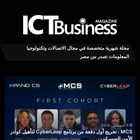
مجلة شهرية متخصصة في مجال الاتصالات وتكنولوجيا
المعلومات تصدر من مصر
ivo
MCS
00
:
تخريج
يرا
أول
على
دفعة
بطا
من
100
برنامج
ملل
CyberLeap
أمبي
9 أغسطس، 2026
MCS : تخريج أول دفعة من برنامج CyberLeap لتأهيل كوادر
لتأهيل
أكبر
الأمن السيبراني
ف
كوادر
سع