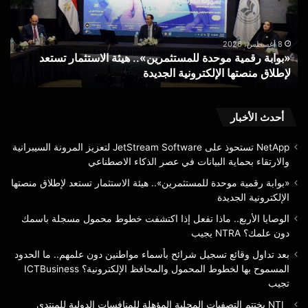
هيئة
إذا
الاستثمار
اكت
تستعد
خط
لإطلاق
محم
8 أغسطس، 2026
«بوابة رقمية موحدة للمستثمرين».. هيئة الاستثمار تستعد
ا
منصتها
مسج
لإطلاق منصتها الإلكترونية الجديدة
ب
الإلكترونية
باس
الجديدة
دون
علم
RA
أحدث الأخبار
يجي
NetApp تستحوذ على JetStream Software لتعزيز المرونة السيبرانية
والارتقاء بحماية البيانات في عصر الذكاء الاصطناعي
«بوابة رقمية موحدة للمستثمرين».. هيئة الاستثمار تستعد لإطلاق منصتها
الإلكترونية الجديدة
الوصايا الأربع.. ماذا تفعل إذا اكتشفت خطوط محمول مسجلة باسمك
دون علمك؟ NTRA يجيب
بعد تداول وقائع تسجيل شرائح بأسماء مواطنين دون علمهم.. ما الحدود
المسموح بها لخطوط المحمول والمحافظ الإلكترونية؟ ICTBusiness
تجيب
NTI يختتم التصفيات المحلية المؤهلة للمنافسات الدولية للمنتدى