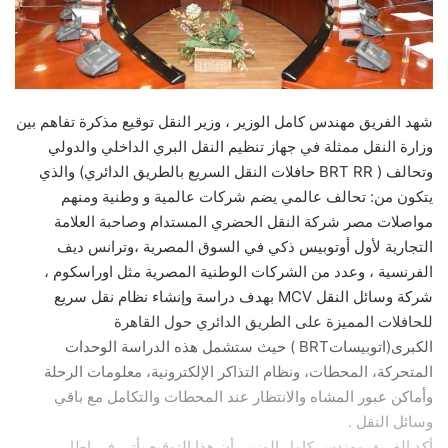
شهد الفريق مهندس كامل الوزير ، وزير النقل توقيع مذكرة تفاهم بين
وزارة النقل ممثلة في جهاز تنظيم النقل البري الداخلي والدولي
وتحالف ( BRT RR حافلات النقل السريع بالطريق الدائري) والذي
يتكون من: تحالف عالمي يضم شركات عالمية و وطنية ومنهم
مواصلات مصر شركة النقل الحضري المستدام وصاحبة العلامة
التجارية لأول أوتوبيس ذكي في السوق المصرية ،وترانس ديف
الفرنسية ، وعدد من الشركات الوطنية المصرية مثل اوراسكوم ،
شركة وسائل النقل MCV بهدف دراسة وإنشاء نظام نقل سريع
للحافلات المميزة على الطريق الدائري حول القاهرة
الكبرى(اتوبيساتBRT ) حيث ستشمل هذه الدراسة الوحدات
المتحركة، المحطات، ونظام التذاكر الإلكترونية، معلومات الرحلة
وأماكن عبور المشاه والانتظار عند المحطات والتكامل مع باقي
وسائل النقل .
أكد الفريق مهندس كامل الوزير، أن هذا التوقيع يأتي في إطار