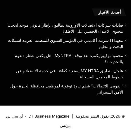
الم
الم
أحدث الأخبار
قيادات شركات الاتصالات الأوروبية يطالبون بإطار قانوني موحد لحجب
محتوى الاعتداء الجنسي على الأطفال
معهدITI شريك أكاديمي في المؤتمر السنوي للمنظمة العربية لشبكات
البحث والتعليم
محمود توفيق يكتب: بعد توقف MyNTRA.. هل يكفي شعار «نقوم
بالتحديث»؟
عاجل ..تطبيق MY NTRA يستعيد كفاءته في خدمة الاستعلام عن
خطوط المحمول المسجلة
“القومي للاتصالات” ينظم ندوة توعوية لموظفي محافظة الجيزة حول
الأمن السيبراني
© 2026,حقوق النشر محفوظة |
ICT Business Magazine - أي سي تي
بيزنس