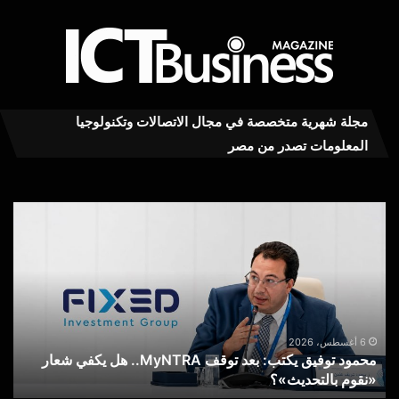
مجلة شهرية متخصصة في مجال الاتصالات وتكنولوجيا
المعلومات تصدر من مصر
محمود
عاج
توفيق
..ت
يكتب:
MY
بعد
RA
توقف
يست
MyNTRA..
كفا
هل
في
يكفي
خدم
6 أغسطس، 2026
محمود توفيق يكتب: بعد توقف MyNTRA.. هل يكفي شعار
شعار
الا
«نقوم بالتحديث»؟
ع
«نقوم
عن
بالتحديث»؟
خط