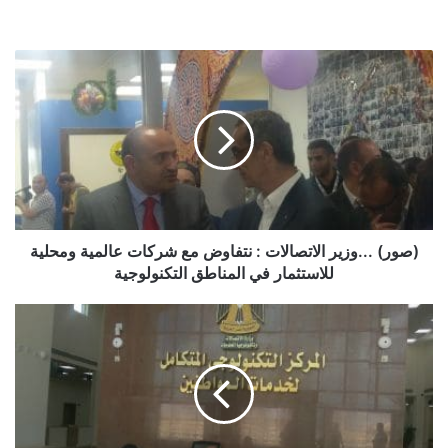
د.محمد شديد الرئيس التنفيذي لاتصال
(صور)
م.علاء الخشن نائب رئيس جمعية اتصال
...وزير
الاتصالات
:
نتفاوض
مع
شركات
عالمية
ومحلية
للاستثمار
(صور) ...وزير الاتصالات : نتفاوض مع شركات عالمية ومحلية
في
للاستثمار في المناطق التكنولوجية
المناطق
التكنولوجية
في
المركز
حازم الطحاوي
شيرين الجندي
عمرو طلعت
التكنولوجي
ببرج
محمد شديد
مها رشاد
العرب
..حضرت
القيادات