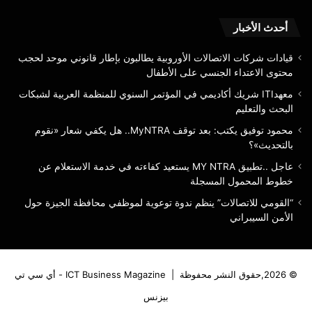
أحدث الأخبار
قيادات شركات الاتصالات الأوروبية يطالبون بإطار قانوني موحد لحجب
محتوى الاعتداء الجنسي على الأطفال
معهدITI شريك أكاديمي في المؤتمر السنوي للمنظمة العربية لشبكات
البحث والتعليم
محمود توفيق يكتب: بعد توقف MyNTRA.. هل يكفي شعار «نقوم
بالتحديث»؟
عاجل ..تطبيق MY NTRA يستعيد كفاءته في خدمة الاستعلام عن
خطوط المحمول المسجلة
“القومي للاتصالات” ينظم ندوة توعوية لموظفي محافظة الجيزة حول
الأمن السيبراني
© 2026,حقوق النشر محفوظة |
ICT Business Magazine - أي سي تي
بيزنس