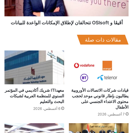
الواعدة
وتعليقاً على انضمامه للشركة، قال الدكتور محمد خضر، الشريك
للبيانات
المدير في تيك ستيب: “إنها خطوة مهمة. أنا سعيد بالانضمام إلى هذا
الفريق الاستثنائي، وأتطلع بحماس لرؤية كيف ستنمو الشركة خلال
أڤيڤا و OSIsoft تتحالفان لإطلاق الإمكانات الواعدة للبيانات
الأشهر المقبلة. تستخدم تيك ستيب التكنولوجيا بذكاء شديد لمساعدة
المرضى على الشفاء وسيكون لها تأثير كبير على المجتمع”.
مقالات ذات صلة
قيادات شركات الاتصالات الأوروبية
معهدITI شريك أكاديمي في المؤتمر
يطالبون بإطار قانوني موحد لحجب
السنوي للمنظمة العربية لشبكات
محتوى الاعتداء الجنسي على
البحث والتعليم
الأطفال
6 أغسطس، 2026
7 أغسطس، 2026