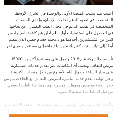
أعلنت تيك ستيب المنصة الأولى والوحيدة في الشرق الأوسط
المتخصصة في تقديم الدعم لحالات الإدمان، وإحدى المنصات
المتخصصة في تقديم الدعم في مجال الطب النفسي، عن نجاحها
في الحصول على استثمارات أولية، لم تُعلن عن كافة تفاصيلها، من
اثنين من المُستثمرين، أحدهما هو د.محمد حسام خضر، الذي ينضم
أيضًا إلى تيك ستيب كشريك مدير، بالإضافة إلى مستثمر مصري آخر.
تأسست الشركة عام 2018 وتعمل على مساعدة أكثر من 15000
مريض للتعافي وتجنب أي انتكاسات عبر تقديم خدمات استشارية
على مدار الساعة وطوال أيام الأسبوع من خلال منصات إلكترونية
وعبر الهاتف تقدم خدمة مباشرة للمريض. التعامل مع الحالات يتم من
خلال أطباء معتمدين ومؤهلين ومصرح لهم بممارسة الطب النفسي
من قبل السلطات الصحية المصرية.
وأكدت تيك ستيب في بيان لها أنها ستستخدم هذه الدفعة الاستثمارية
لتوسيع عملياتها ونشاط الشركة لتشمل دول الخليج خلال المستقبل