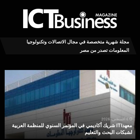
مجلة شهرية متخصصة في مجال الاتصالات وتكنولوجيا
المعلومات تصدر من مصر
معهدITI
محم
شريك
توف
أكاديمي
يكت
في
بعد
المؤتمر
توق
السنوي
للمنظمة
هل
العربية
يكف
6 أغسطس، 2026
معهدITI شريك أكاديمي في المؤتمر السنوي للمنظمة العربية
لشبكات
شعا
لشبكات البحث والتعليم
«
البحث
«نق
والتعليم
بال