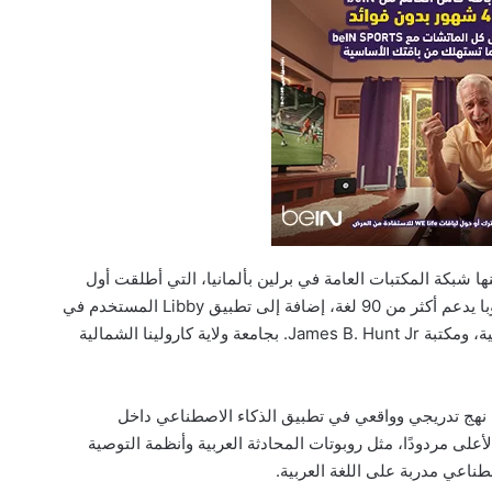
ا شبكة المكتبات العامة في برلين بألمانيا، التي أطلقت أول
روبوت محادثة متخصص للمكتبات العامة في أوروبا يدعم أكثر من 90 لغة، إضافة إلى تطبيق Libby المستخدم في
أكثر من 90% من المكتبات العامة بأمريكا الشمالية، ومكتبة James B. Hunt Jr. بجامعة ولاية كارولينا الشمالية
ني نهج تدريجي وواقعي في تطبيق الذكاء الاصطناعي داخل
لأعلى مردودًا، مثل روبوتات المحادثة العربية وأنظمة التوصية
طناعي مدربة على اللغة العربية.