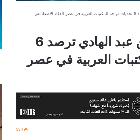
طناعي
دراسة للدكتور زين عبد الهادي ترصد 6
تبات العربية في عصر
534
‫
لينكدإن
بينتيريست
‫Pocket