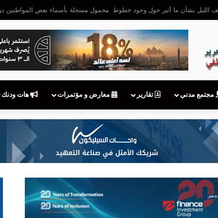
كات الاتصالات الأوروبية يطالبون بإطار قانوني موحد لحجب محتوى الاعتداء الجنسي
مجتمع مدني
تقارير
معارض و مؤتمرات
هات ودنك