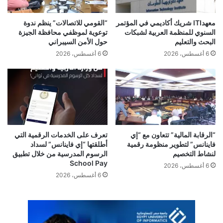
مزودي خدمات الاتصالات متوافقون على القدرات الأساسية
معهدITI شريك أكاديمي في المؤتمر
“القومي للاتصالات” ينظم ندوة
المطلوبة، إلا أن تبنّي هذه القدرات لا يزال محدودًا؛ إن فجوة التنفيذ
السنوي للمنظمة العربية لشبكات
توعوية لموظفي محافظة الجيزة
هذه هي التي ستفصل بين مجرد الطموح وتحقيق النمو الفعلي، مما
البحث والتعليم
حول الأمن السيبراني
يتطلب نهجاً مرناً قائمًا على شراكات تقنية ونظم بيئية مبتكرة تمكّن
6 أغسطس، 2026
6 أغسطس، 2026
المشغلين من اغتنام القيمة بسرعة وكفاءة .”
“الرقابة المالية” تتعاون مع “إي
تعرف على الخدمات الرقمية التي
اريكسون
الجيل الخامس
فاينانس” لتطوير منظومة رقمية
أطلقتها “إي فاينانس” لسداد
لنشاط التخصيم
الرسوم المدرسية من خلال تطبيق
School Pay
6 أغسطس، 2026
6 أغسطس، 2026