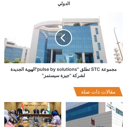
الدولي
• 66٪ لم يبدؤوا بعد تنفيذ عمليات شبكات مدعومة بالذكاء
مجموعة
الاصطناعي.
STC
تطلق
"pulse
• 61٪ لم يباشروا تطبيق قدرات 5G المتقدمة، بما يشمل 5G
by
Standalone وتقسيم الشبكة (Network Slicing).
solutions"الهوية
الجديدة
• 68٪ لم يعتمدوا بعد منصات تقنية معلومات قائمة على البرمجيات
لشركة
كخدمة (SaaS).
"جيزة
سيستمز"
مجموعة STC تطلق "pulse by solutions"الهوية الجديدة
لشركة "جيزة سيستمز"
وتأتي هذه المؤشرات في ظل تزايد الاعتماد على تطبيقات الذكاء
الاصطناعي، وما تتطلبه من أداء فائق ومرونة عالية في الشبكات.
مقالات ذات صلة
وقال رزفان تِسلارو، رئيس الاستراتيجية في قسم البرمجيات
والخدمات السحابية لدى إريكسون: “أصبحت ملامح الفرصة أمام
قطاع الاتصالات لاغتنام موجة النمو التالية أكثر وضوحًا، بدءًا من
الخدمات المدفوعة بالذكاء الاصطناعي و شبكات الـ 5G الخاصة
وإنترنت الأشياء المدعومان بقدرات جديدة. ورغم تعدد الطرق، فإن