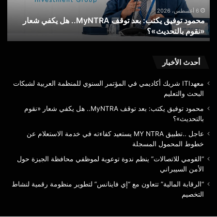
هل
في
يكفي
خدم
6 أغسطس، 2026
محمود توفيق يكتب: بعد توقف MyNTRA.. هل يكفي شعار
شعار
الا
«نقوم بالتحديث»؟
ع
«نقوم
عن
بالتحديث»؟
خط
الم
الم
أحدث الأخبار
معهدITI شريك أكاديمي في المؤتمر السنوي للمنظمة العربية لشبكات
البحث والتعليم
محمود توفيق يكتب: بعد توقف MyNTRA.. هل يكفي شعار «نقوم
بالتحديث»؟
عاجل ..تطبيق MY NTRA يستعيد كفاءته في خدمة الاستعلام عن
خطوط المحمول المسجلة
“القومي للاتصالات” ينظم ندوة توعوية لموظفي محافظة الجيزة حول
الأمن السيبراني
“الرقابة المالية” تتعاون مع “إي فاينانس” لتطوير منظومة رقمية لنشاط
التخصيم