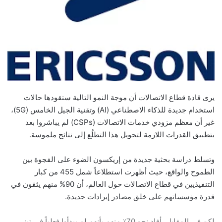
يرى قادة قطاع الاتصالات أن موجة النمو التالية ستقودها حالات
استخدام جديدة للذكاء الاصطناعي (AI) وتقنية الجيل الخامس (5G)،
غير أن معظم مزودي خدمات الاتصالات (CSPs) لم يباشروا بعد
بتطبيق القدرات اللازمة لتحويل هذا التطلُع إلى نتائج ملموسة.
وتسلط دراسة بحثية جديدة من إريكسون الضوء على الفجوة بين
الطموح والواقع، حيث أظهرت استطلاعاً شمل 455 من كبار
التنفيذيين في قطاع الاتصالات حول العالم، أن 90% منهم يثقون في
قدرة مؤسساتهم على خلق مصادر إيرادات جديدة.
لكن في المقابل، أفاد نحو 70٪ منهم بأنهم لم يبدأوا فعلياً في تبني