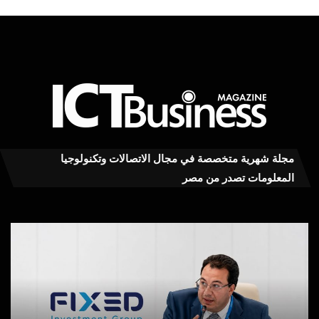
مجلة شهرية متخصصة في مجال الاتصالات وتكنولوجيا
المعلومات تصدر من مصر
محمود
عاج
توفيق
..ت
يكتب:
MY
بعد
RA
توقف
يست
MyNTRA..
كفا