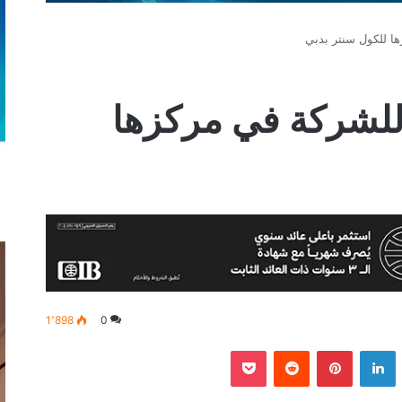
 مقعدًا للشركة في مركزها
1٬898
0
‫
لينكدإن
بينتيريست
‫Pocket