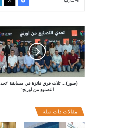
شاركها
(صور)...
ثلاث
فرق
فائزة
في
مسابقة
"تحدي
التصنيع
من
اورنج"
(صور)... ثلاث فرق فائزة في مسابقة "تحد
التصنيع من اورنج"
مقالات ذات صلة