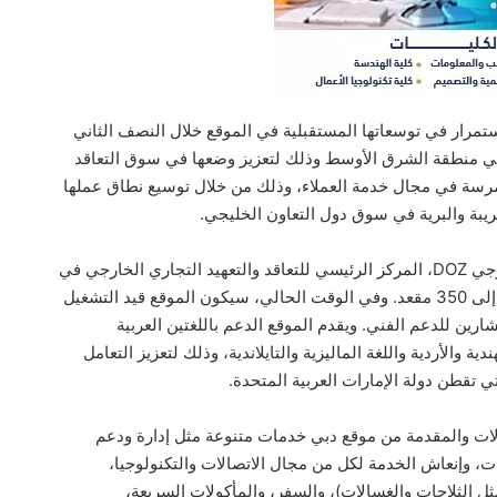
ستمرار في توسعاتها المستقبلية في الموقع خلال النصف الثاني
 للتوسع في منطقة الشرق الأوسط وذلك لتعزيز وضعها في سوق التعاقد
رسة في مجال خدمة العملاء، وذلك من خلال توسيع نطاق عملها
يبة والبرية في سوق دول التعاون الخليجي.
ويقع موقع خدمة دبي في مدينة دبي للتعاقد الخارجي DOZ، المركز الرئيسي للتعاقد والتعهيد التجاري الخارجي في
دولة الإمارات العربية المتحدة، بطاقة حالية تصل إلى 350 مقعد. وفي الوقت الحالي، سيكون الموقع قيد التشغيل
لاء ومستشارين للدعم الفني. ويقدم الموقع الدعم باللغتين العربية
ة والأردية واللغة الماليزية والتايلاندية، وذلك لتعزيز التعامل
 تقطن دولة الإمارات العربية المتحدة.
ات والمقدمة من موقع دبي خدمات متنوعة مثل إدارة ودعم
ات، وإنعاش الخدمة لكل من مجال الاتصالات والتكنولوجيا،
 مثل الثلاجات والغسالات)، والسفر، والمأكولات السريعة،