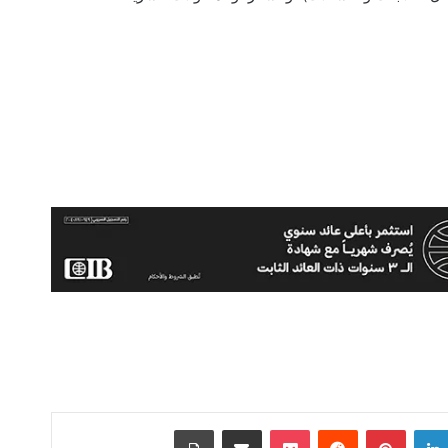
لينكدإن
بينتيريست
‫Pocket
مشاركة عبر البريد
طباعة