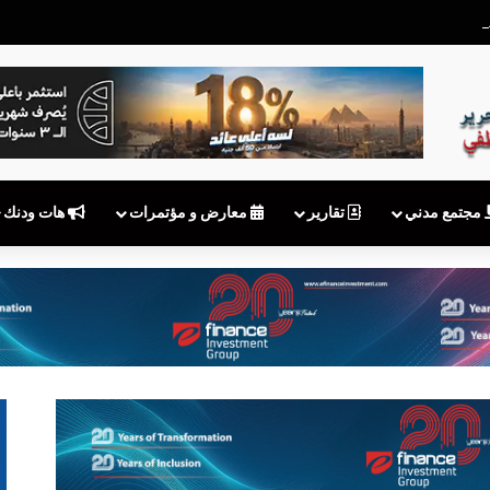
بعد توقف MyNTRA.. هل يكفي شعار «نقوم بالتحديث»؟
مجتمع مدني
تقارير
معارض و مؤتمرات
هات ودنك