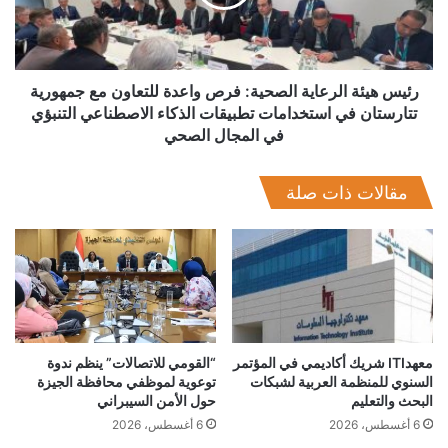
واعدة
للتعاون
مع
جمهورية
تتارستان
رئيس هيئة الرعاية الصحية: فرص واعدة للتعاون مع جمهورية
في
تتارستان في استخدامات تطبيقات الذكاء الاصطناعي التنبؤي
استخدامات
في المجال الصحي
تطبيقات
الذكاء
مقالات ذات صلة
الاصطناعي
التنبؤي
في
المجال
الصحي
وفي سياق متصل، أعلنت مصر رسميًا ترشحها لعضوية مجلس
الاتحاد الدولي للاتصالات للفترة الانتخابية المقبلة، مستندة إلى أكثر
من خمسة عقود من العضوية المستمرة بالمجلس منذ عام 1973،
معهدITI شريك أكاديمي في المؤتمر
“القومي للاتصالات” ينظم ندوة
ومؤكدة تطلعها لمواصلة دورها كشريك فاعل وصوت داعم لمبادئ
السنوي للمنظمة العربية لشبكات
توعوية لموظفي محافظة الجيزة
العدالة الرقمية وخدمة جميع الدول بشكل متوازن.
البحث والتعليم
حول الأمن السيبراني
6 أغسطس، 2026
6 أغسطس، 2026
وعلى هامش الاجتماعات، عقد الوفد المصري سلسلة من اللقاءات