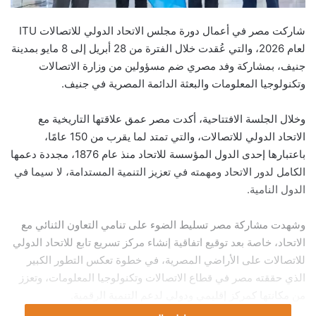
شاركت
مصر
في أعمال دورة مجلس
الاتحاد الدولي للاتصالات ITU
لعام 2026، والتي عُقدت خلال الفترة من 28 أبريل إلى 8 مايو بمدينة
جنيف
، بمشاركة وفد مصري ضم مسؤولين من
وزارة الاتصالات
وتكنولوجيا المعلومات
والبعثة الدائمة المصرية في جنيف.
وخلال الجلسة الافتتاحية، أكدت مصر عمق علاقتها التاريخية مع
الاتحاد الدولي للاتصالات، والتي تمتد لما يقرب من 150 عامًا،
باعتبارها إحدى الدول المؤسسة للاتحاد منذ عام 1876، مجددة دعمها
الكامل لدور الاتحاد ومهمته في تعزيز التنمية المستدامة، لا سيما في
الدول النامية.
وشهدت مشاركة مصر تسليط الضوء على تنامي التعاون الثنائي مع
الاتحاد، خاصة بعد توقيع اتفاقية إنشاء مركز تسريع تابع للاتحاد الدولي
للاتصالات على الأراضي المصرية، في خطوة تعكس التطور الكبير
الذي حققته مصر في قطاع الاتصالات وتكنولوجيا المعلومات، وتعزز
من مكانتها كمركز إقليمي ودولي لدعم التنمية الرقمية.