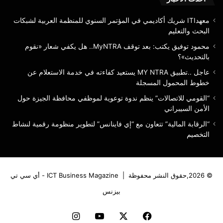
معهدITI شريك أكاديمي في المؤتمر السنوي للمنظمة العربية لشبكات
البحث والتعليم
محمود توفيق يكتب: بعد توقف MyNTRA.. هل يكفي شعار «نقوم
بالتحديث»؟
عاجل ..تطبيق MY NTRA يستعيد كفاءته في خدمة الاستعلام عن
خطوط المحمول المسجلة
“القومي للاتصالات” ينظم ندوة توعوية لموظفي محافظة الجيزة حول
الأمن السيبراني
“الرقابة المالية” تتعاون مع “إي فاينانس” لتطوير منظومة رقمية لنشاط
التخصيم
© 2026,حقوق النشر محفوظة |
ICT Business Magazine - أي سي تي
بيزنس
فيسبوك
‫X
‫YouTube
انستقرام