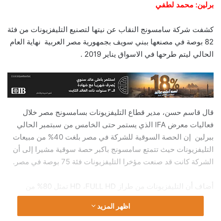
برلين: محمد لطفي
كشفت شركة سامسونج النقاب عن نيتها لتصنيع التليفزيونات من فئة
82 بوصة في مصنعها ببني سويف بجمهورية مصر العربية نهاية العام
الحالي ليتم طرحها في الاسواق يناير 2019 .
قال قاسم حسن، مدير قطاع التليفزيونات بسامسونج مصر خلال
فعاليات معرض IFA الذي يستمر حتى الخامس من سبتمبر الحالي
ببرلين إن الحصة السوقية للشركة في مصر بلغت 40% من مبيعات
التليفزيونات حيث تتمتع سامسونج باكبر حصة سوقية مشيرا إلى أن
الشركة كانت قد صنعت مؤخرا التليفزيونات فئة 75 بوصة في مصر.
أضاف أن التليفزيونات من طراز HD ،FULL HD تمثل 80% من
مبيعات الشركة والسنبة الباقية من التليفيونات UHD بينما تمثل
اظهر المزيد
التليفزيونات 32 و 40 و 43 بوصة قرابة 70% من مبيعات الشركة في