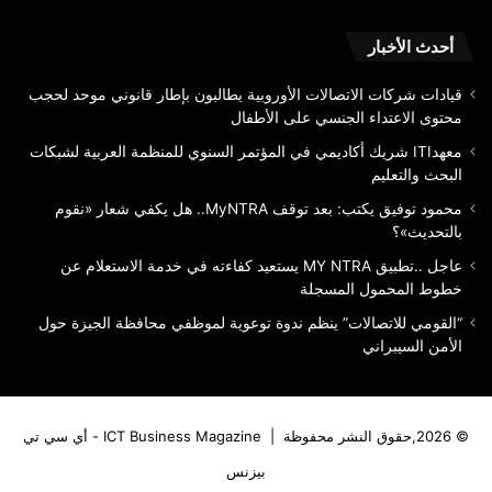
أحدث الأخبار
قيادات شركات الاتصالات الأوروبية يطالبون بإطار قانوني موحد لحجب
محتوى الاعتداء الجنسي على الأطفال
معهدITI شريك أكاديمي في المؤتمر السنوي للمنظمة العربية لشبكات
البحث والتعليم
محمود توفيق يكتب: بعد توقف MyNTRA.. هل يكفي شعار «نقوم
بالتحديث»؟
عاجل ..تطبيق MY NTRA يستعيد كفاءته في خدمة الاستعلام عن
خطوط المحمول المسجلة
“القومي للاتصالات” ينظم ندوة توعوية لموظفي محافظة الجيزة حول
الأمن السيبراني
© 2026,حقوق النشر محفوظة |
ICT Business Magazine - أي سي تي
بيزنس