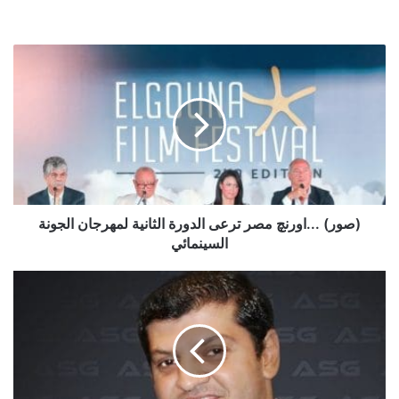
السوق والنسبة المتبقية للتلفيزونات من فئة 55 بوصة واعلى ،
مشيرا الى ان 80% من الطاقة الانتاجية للمصنع موجهه للتصدير
خاصة وأن عدد العاملين في المصنع بلغ اليوم 1500 موظف وتمتلك
(صور)
الشركة اكثر من 55 مركزا للمبيعات والدعم الفني .
...اورنچ
مصر
ترعى
وأوضح أن الشركة مستمرة في دعمها للموزعين من خلال دورات
الدورة
تدريبية مكثفة لزيادة وعيهم وتدريبهم على التقنيات الحديثة .
الثانية
لمهرجان
الجونة
السينمائي
(صور) ...اورنچ مصر ترعى الدورة الثانية لمهرجان الجونة
السينمائي
Uniview
تختار
عرب
سكيوريتي
الخليج
ASG
شريكا