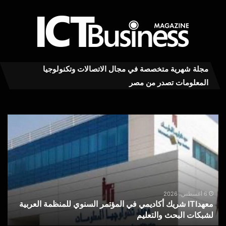
مجلة شهرية متخصصة في مجال الاتصالات وتكنولوجيا
المعلومات تصدر من مصر
معهدITI
محم
شريك
توف
أكاديمي
يكت
في
بعد
المؤتمر
توق
السنوي
للمنظمة
هل
العربية
يكف
6 أغسطس، 2026
معهدITI شريك أكاديمي في المؤتمر السنوي للمنظمة العربية
لشبكات
شعا
لشبكات البحث والتعليم
«
البحث
«نق
والتعليم
بال