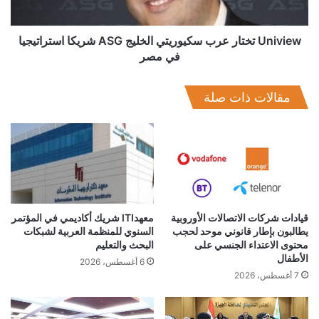
استراتيجيا
في
مصر
Uniview تختار عرب سكيوريتي الخليج ASG شريكا استراتيجيا
في مصر
بني سويف
سامسونج
مقالات ذات صلة
قيادات شركات الاتصالات الأوروبية
معهدITI شريك أكاديمي في المؤتمر
يطالبون بإطار قانوني موحد لحجب
السنوي للمنظمة العربية لشبكات
محتوى الاعتداء الجنسي على
البحث والتعليم
الأطفال
6 أغسطس، 2026
7 أغسطس، 2026