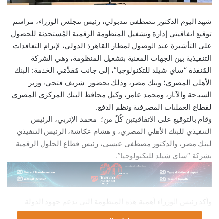
شهد اليوم الدكتور مصطفى مدبولي، رئيس مجلس الوزراء، مراسم
توقيع اتفاقيتي إدارة وتشغيل المنظومة الرقمية المُستحدثة للحصول
على التأشيرة عند الوصول لمطار القاهرة الدولي، لإبرام التعاقدات
التنفيذية بين الجهات المعنية بتشغيل المنظومة، وهي الشركة
المُنفذة “ساي شيلد للتكنولوجيا”، إلى جانب مُقدِّمَي الخدمة: البنك
الأهلي المصري؛ وبنك مصر، وذلك بحضور شريف فتحي، وزير
السياحة والآثار، ومحمد عامر، وكيل محافظ البنك المركزي المصري
لقطاع العمليات المصرفية ونظم الدفع.
وقام بالتوقيع على الاتفاقيتين كُلٌ من؛ محمد الإتربي، الرئيس
التنفيذي للبنك الأهلي المصري، و هشام عكاشة، الرئيس التنفيذي
لبنك مصر، والدكتور مصطفى عيسى، رئيس قطاع الحلول الرقمية
بشركة “ساي شيلد للتكنولوجيا”.
وأكد رئيس الوزراء أهمية هذه المنظومة التي تدعم جهود الدولة
المصرية لتطوير تجربة السائح منذ لحظة وصوله، وتيسير الإجراءات