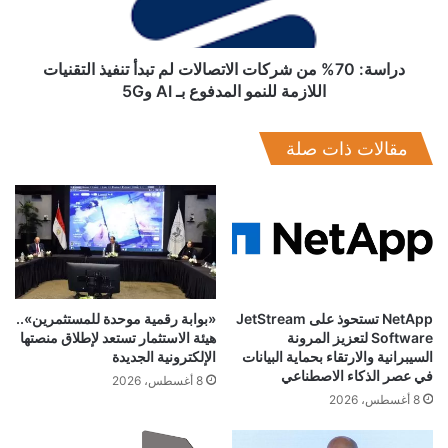
تبدأ
التأشيرة ورسوم الخدمة الكترونياً من خلال القنوات المُتاحة عبر
تنفيذ
المنظومة، ليتم اصدار طابع التأشيرة في شكل رمز استجابة سريع
التقنيات
(QR Code)، حيث يقوم المختص بمنفذ الجوازات بمسح رمز
اللازمة
دراسة: 70% من شركات الاتصالات لم تبدأ تنفيذ التقنيات
للنمو
اللازمة للنمو المدفوع بـ AI و5G
الاستجابة للتحقق من صحته ومطابقته، ذلك فضلًا عن إمكانية
المدفوع
الحصول عليها قبل الوصول خلال 48 ساعة أو من خلال الشركات
بـ
السياحية.
مقالات ذات صلة
AI
و5G
NetApp تستحوذ على JetStream
«بوابة رقمية موحدة للمستثمرين»..
Software لتعزيز المرونة
هيئة الاستثمار تستعد لإطلاق منصتها
السيبرانية والارتقاء بحماية البيانات
الإلكترونية الجديدة
في عصر الذكاء الاصطناعي
8 أغسطس، 2026
8 أغسطس، 2026