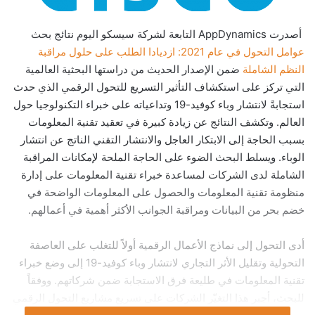
أصدرت AppDynamics التابعة لشركة سيسكو اليوم نتائج بحث
عوامل التحول في عام 2021: ازديادا الطلب على حلول مراقبة
النظم الشاملة
ضمن الإصدار الحديث من دراستها البحثية العالمية
التي تركز على استكشاف التأثير التسريع للتحول الرقمي الذي حدث
استجابةً لانتشار وباء كوفيد-19 وتداعياته على خبراء التكنولوجيا حول
العالم. وتكشف النتائج عن زيادة كبيرة في تعقيد تقنية المعلومات
بسبب الحاجة إلى الابتكار العاجل والانتشار التقني الناتج عن انتشار
الوباء. ويسلط البحث الضوء على الحاجة الملحة لإمكانات المراقبة
الشاملة لدى الشركات لمساعدة خبراء تقنية المعلومات على إدارة
منظومة تقنية المعلومات والحصول على المعلومات الواضحة في
خضم بحر من البيانات ومراقبة الجوانب الأكثر أهمية في أعمالهم.
أدى التحول إلى نماذج الأعمال الرقمية أولاً للتغلب على العاصفة
التحولية وتقليل الأثر التجاري لانتشار وباء كوفيد-19 إلى وضع خبراء
تقنية المعلومات في طليعة فرق الاستجابة ضمن شركاتهم. ووفقاً
للبحث، أجبر هذا التغيّر الشركات على تسريع مشاريع التحول الرقمي