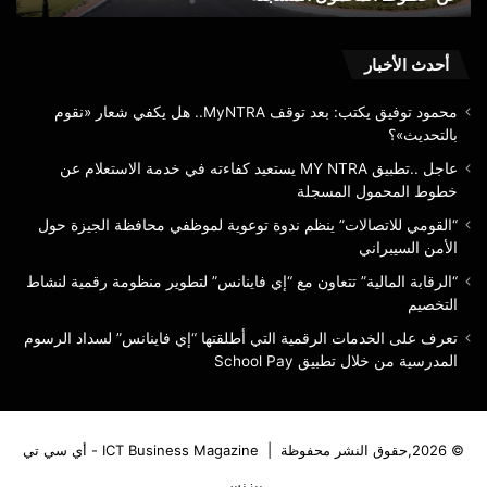
خطوط
الس
المحمول
المسجلة
أحدث الأخبار
محمود توفيق يكتب: بعد توقف MyNTRA.. هل يكفي شعار «نقوم
بالتحديث»؟
عاجل ..تطبيق MY NTRA يستعيد كفاءته في خدمة الاستعلام عن
خطوط المحمول المسجلة
“القومي للاتصالات” ينظم ندوة توعوية لموظفي محافظة الجيزة حول
الأمن السيبراني
“الرقابة المالية” تتعاون مع “إي فاينانس” لتطوير منظومة رقمية لنشاط
التخصيم
تعرف على الخدمات الرقمية التي أطلقتها “إي فاينانس” لسداد الرسوم
المدرسية من خلال تطبيق School Pay
© 2026,حقوق النشر محفوظة |
ICT Business Magazine - أي سي تي
بيزنس