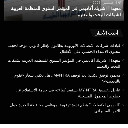
العربية
يكف
6 أغسطس، 2026
معهدITI شريك أكاديمي في المؤتمر السنوي للمنظمة العربية
لشبكات
شعا
لشبكات البحث والتعليم
«
البحث
«نق
والتعليم
بال
أحدث الأخبار
قيادات شركات الاتصالات الأوروبية يطالبون بإطار قانوني موحد لحجب
محتوى الاعتداء الجنسي على الأطفال
معهدITI شريك أكاديمي في المؤتمر السنوي للمنظمة العربية لشبكات
البحث والتعليم
محمود توفيق يكتب: بعد توقف MyNTRA.. هل يكفي شعار «نقوم
بالتحديث»؟
عاجل ..تطبيق MY NTRA يستعيد كفاءته في خدمة الاستعلام عن
خطوط المحمول المسجلة
“القومي للاتصالات” ينظم ندوة توعوية لموظفي محافظة الجيزة حول
الأمن السيبراني