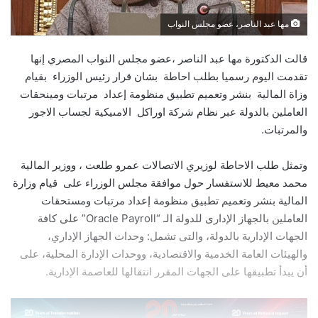
مها عبد الناصر، عضو مجلس النواب
قالت الدكتورة مها عبد الناصر ،عضو مجلس النواب المصري إنها
تقدمت اليوم رسميا بطلب احاطة بشان قرار رئيس الوزراء بقيام
وزاة المالية بنشر وتعميم تطبيق منظومة إعداد مرتبات ومينحقات
العاملين بالدولة عبر نظام شركة اوراكل الامىيكية لجساب الاجور
والمرتبات.
وتمثل طلب الاحاطة لوزيري الاتصالات عمرو طلعت ، ووزير المالية
محمد معيط للاستفسار حول موافقة مجلس الوزراء على قيام وزارة
المالية بنشر وتعميم تطبيق منظومة إعداد مرتبات ومستحقات
العاملين بالجهاز الإدارى للدولة الـ “Oracle Payroll” على كافة
الجهات الإدارية بالدولة، والتى تشمل: وحدات الجهاز الإداري،
والهيئات العامة الخدمية والاقتصادية، ووحدات الإدارة المحلية، على
أن يبدأ تطبيقها على الجهات المقرر انتقالها للعاصمة الإدارية.