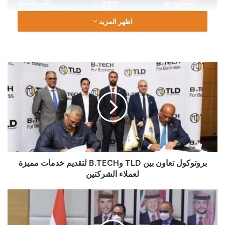
اظهر المزيد
وأضافت ان القانون المصري يؤكد على منح افضلية للمنتجات
المصرية المماثلة .
بروتوكول
تعاون
بين
TLD
وB.TECH
لتقديم
خدمات
مميزة
لعملاء
الشركتين
بروتوكول تعاون بين TLD وB.TECH لتقديم خدمات مميزة
لعملاء الشركتين
مذكرة
تفاهم
بين