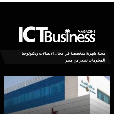
مجلة شهرية متخصصة في مجال الاتصالات وتكنولوجيا
المعلومات تصدر من مصر
معهدITI
محم
شريك
توف
أكاديمي
يكت
في
بعد
المؤتمر
توق
السنوي
للمنظمة
هل