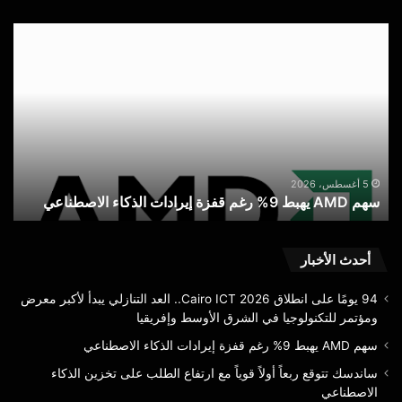
سهم
سا
AMD
تتو
يهبط
ربعا
9%
أولاً
رغم
قويا
قفزة
مع
إيرادات
ارت
الذكاء
الط
س
الاصطناعي
على
5 أغسطس، 2026
سهم AMD يهبط 9% رغم قفزة إيرادات الذكاء الاصطناعي
ا
تخز
الذك
الا
أحدث الأخبار
94 يومًا على انطلاق Cairo ICT 2026.. العد التنازلي يبدأ لأكبر معرض
ومؤتمر للتكنولوجيا في الشرق الأوسط وإفريقيا
سهم AMD يهبط 9% رغم قفزة إيرادات الذكاء الاصطناعي
ساندسك تتوقع ربعاً أولاً قوياً مع ارتفاع الطلب على تخزين الذكاء
الاصطناعي