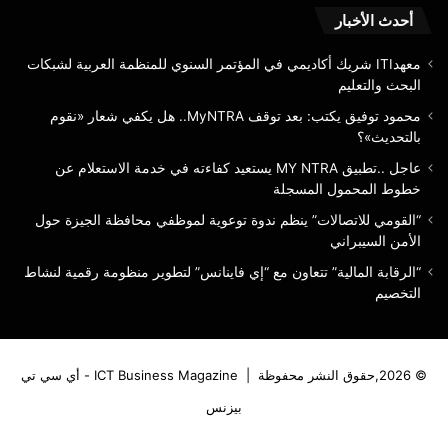
الم
أحدث الأخبار
معهدITI شريك أكاديمي في المؤتمر السنوي للمنظمة العربية لشبكات
البحث والتعليم
محمود توفيق يكتب: بعد توقف MyNTRA.. هل يكفي شعار «نقوم
بالتحديث»؟
عاجل ..تطبيق MY NTRA يستعيد كفاءته في خدمة الاستعلام عن
خطوط المحمول المسجلة
“القومي للاتصالات” ينظم ندوة توعوية لموظفي محافظة الجيزة حول
الأمن السيبراني
“الرقابة المالية” تتعاون مع “إي فاينانس” لتطوير منظومة رقمية لنشاط
التخصيم
© 2026,حقوق النشر محفوظة |
ICT Business Magazine - أي سي تي
بيزنس