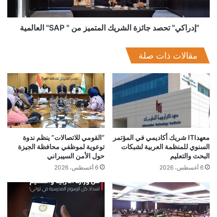
SAP"
وحددت الهيئة عدداً من شروط الالتحاق والتسجيل بالمنحة ومن
العالمية
ضمنها أن يكون الطالب قد التحق في سبتمبر 2018 بالصف الأول
"إدراكي" تحصد جائزة الشريك المتميز من " SAP" العالمية
الثانوي، مع تميز دراسي في الرياضيات (حد أدني 80% من الدرجات)،
وفي اللغة الإنجليزية (حد أدني 75% من الدرجات)، في حين سيتعهد
مقالات ذات صلة
ولي أمر الطالب بسداد مبلغ 1000 جنيه في حالة عدم إتمام المسار
التدريبي في موعده المحدد.
معهدITI شريك أكاديمي في المؤتمر
“القومي للاتصالات” ينظم ندوة
السنوي للمنظمة العربية لشبكات
توعوية لموظفي محافظة الجيزة
البحث والتعليم
حول الأمن السيبراني
6 أغسطس، 2026
6 أغسطس، 2026