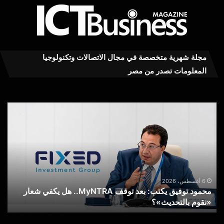
مجلة شهرية متخصصة في مجال الاتصالات وتكنولوجيا
المعلومات تصدر من مصر
محمود
عاج
توفيق
..ت
يكتب:
MY
بعد
RA
توقف
يست
MyNTRA..
كفا
هل
في
يكفي
خدم
6 أغسطس، 2026
محمود توفيق يكتب: بعد توقف MyNTRA.. هل يكفي شعار
شعار
الا
«نقوم بالتحديث»؟
ع
«نقوم
عن
بالتحديث»؟
خط
الم