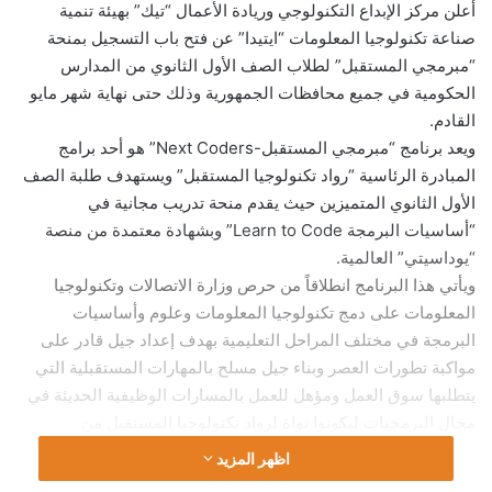
أعلن مركز الإبداع التكنولوجي وريادة الأعمال “تيك” بهيئة تنمية
صناعة تكنولوجيا المعلومات “ايتيدا” عن فتح باب التسجيل بمنحة
“مبرمجي المستقبل” لطلاب الصف الأول الثانوي من المدارس
الحكومية في جميع محافظات الجمهورية‪ ‬وذلك حتى نهاية شهر مايو
القادم.
ويعد برنامج “مبرمجي المستقبل-‪Next Coders‬” هو أحد برامج
المبادرة الرئاسية “رواد تكنولوجيا المستقبل” ويستهدف طلبة الصف
الأول الثانوي المتميزين حيث يقدم منحة تدريب مجانية في
“أساسيات البرمجة ‪Learn to Code‬” وبشهادة معتمدة من منصة
“يوداسيتي” العالمية.
ويأتي هذا البرنامج انطلاقاً من حرص وزارة الاتصالات وتكنولوجيا
المعلومات على دمج تكنولوجيا المعلومات وعلوم وأساسيات
البرمجة في مختلف المراحل التعليمية بهدف إعداد جيل قادر على
مواكبة تطورات العصر وبناء جيل مسلح بالمهارات المستقبلية التي
يتطلبها سوق العمل ومؤهل للعمل بالمسارات الوظيفية الحديثة في
مجال البرمجيات ليكونوا نواة لرواد تكنولوجيا المستقبل من
المبرمجين المؤهلين.
اظهر المزيد
وتستهدف المرحلة الأولى من البرنامج تدريب عدد 1200 طالب في