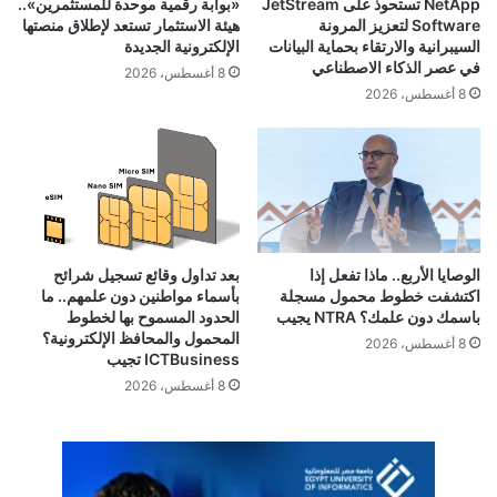
NetApp تستحوذ على JetStream
«بوابة رقمية موحدة للمستثمرين»..
حلول تمويل ذكية ومتكاملة مع دورة التشغيل بالكامل، بما يدعم توسع
Software لتعزيز المرونة
هيئة الاستثمار تستعد لإطلاق منصتها
أعمالهم ويعزز قدرتهم على المنافسة والنمو المستدام».
السيبرانية والارتقاء بحماية البيانات
الإلكترونية الجديدة
في عصر الذكاء الاصطناعي
8 أغسطس، 2026
وأكدت الشركتان أن هذه الشراكة تمثل خطوة مهمة نحو بناء منظومة
8 أغسطس، 2026
رقمية أكثر تكاملًا لدعم نمو قطاع التجارة الإلكترونية في مصر،
وتمكين الشركات الصغيرة والمتوسطة، وتعزيز دورها في دفع عجلة
النمو الاقتصادي وتسريع وتيرة التحول الرقمي على مستوى الدولة.
الوصايا الأربع.. ماذا تفعل إذا
بعد تداول وقائع تسجيل شرائح
اكتشفت خطوط محمول مسجلة
بأسماء مواطنين دون علمهم.. ما
باسمك دون علمك؟ NTRA يجيب
الحدود المسموح بها لخطوط
المحمول والمحافظ الإلكترونية؟
8 أغسطس، 2026
ICTBusiness تجيب
8 أغسطس، 2026