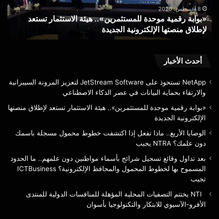
لإطلاق
محم
8 أغسطس، 2026
«بوابة رقمية موحدة للمستثمرين».. هيئة الاستثمار تستعد
ا
منصتها
مسج
لإطلاق منصتها الإلكترونية الجديدة
ب
الإلكترونية
باس
الجديدة
دون
علم
RA
أحدث الأخبار
يجي
NetApp تستحوذ على JetStream Software لتعزيز المرونة السيبرانية
والارتقاء بحماية البيانات في عصر الذكاء الاصطناعي
«بوابة رقمية موحدة للمستثمرين».. هيئة الاستثمار تستعد لإطلاق منصتها
الإلكترونية الجديدة
الوصايا الأربع.. ماذا تفعل إذا اكتشفت خطوط محمول مسجلة باسمك
دون علمك؟ NTRA يجيب
بعد تداول وقائع تسجيل شرائح بأسماء مواطنين دون علمهم.. ما الحدود
المسموح بها لخطوط المحمول والمحافظ الإلكترونية؟ ICTBusiness
تجيب
NTI يختتم التصفيات المحلية المؤهلة للمنافسات الدولية للمنتدى
الأفرو-الآسيوي للابتكار والتكنولوجيا بأسوان