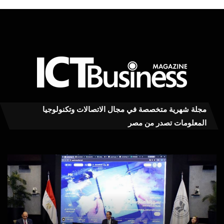
مجلة شهرية متخصصة في مجال الاتصالات وتكنولوجيا
المعلومات تصدر من مصر
«بوابة
الو
رقمية
الأر
موحدة
ماذا
للمستثمرين»..
تفع
هيئة
إذا
الاستثمار
اكت
تستعد
خط