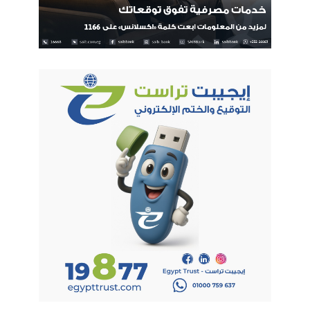
التجارة الالكترونية
خزنلي
فليند