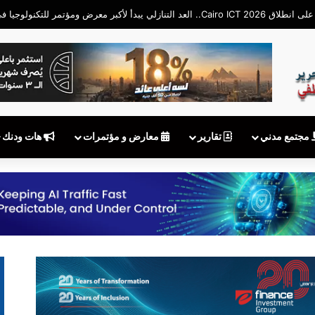
مجتمع مدني
تقارير
معارض و مؤتمرات
هات ودنك