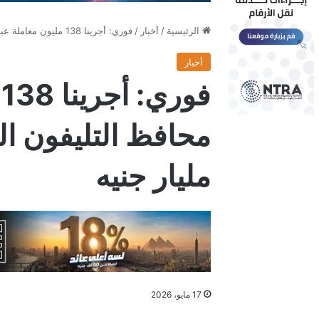
الرئيسية
/
أخبار
/
فوري: أجرينا 138 مليون معاملة عبر محافظ التليفون المحمول بقيمة 257 مليار جنيه
أخبار
ف
مليار جنيه
17 مايو، 2026
فيسبوك
X