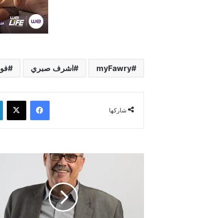
myFawry
اشرف صبري
فو
فيسبوك
‫X
شاركها
رئيس
فوري
يعلن
تعيين
عبد
المجيد