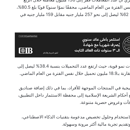
الأول من 2026، مقارنة بـ77 مليون معاملة في نفس الفترة من العام الماضي، محققًا نموًا سنويًا قويًا بلغ 80.5%،
فيما ارتفع إجمالي قيمة معاملات المحفظة بنسبة 62% ليصل إلى نحو 257 مليار جنيه مقابل 159 مليار جنيه في
وأضاف أن تطبيق myFawry واصل تسجيل معدلات نمو قوية، حيث ارتفع عدد التحميلات بنسبة 38.4% ليصل إلى
يجية في المنتجات الموجهة للأفراد، بما في ذلك إضافة صناديق
افقة مع أحكام الشريعة الإسلامية إلى محفظة الاستثمار داخل التطبيق،
استخدام وحلول تخصيص مدعومة بتقنيات الذكاء الاصطناعي،
وتقديم تجربة مالية أكثر مرونة وسهولة.