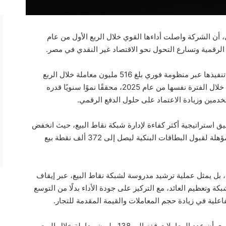
، أن الشركة واصلت أداءها القوي خلال الربع الأول من عام
وأوضح صبري أن إجمالي عدد المعاملات التي تم تنفيذها عبر منظومة فوري بلغ 516 مليون معاملة خلال الربع
الأول من عام 2026، مقارنة بـ485 مليون معاملة خلال الفترة نفسها من عام 2025، محققًا نموًا سنويًا قدره
ق استراتيجية أكثر كفاءة لإدارة شبكة نقاط البيع، حيث انخفض
عدد نقاط البيع التابعة لفوري وعدد نقاط البيع المؤهلة لقبول البطاقات البنكية ليصل إلى 372 ألف نقطة بيع
ط، بل يمثل عملية ترشيد مدروسة لشبكة نقاط البيع، عبر إيقاف
ة وتعظيم العائد، مع التركيز على جودة الأداء بدلًا من التوسع
لية في زيادة حجم المعاملات والقيمة المقدمة للتجار.
وفيما يتعلق بمحفظة الهاتف المحمول، أوضح صبري أن عدد المعاملات قفز إلى 138 مليون معاملة خلال الربع