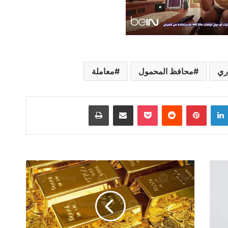
ري
محافظ المحمول
معاملة
لينكدإن
بينتيريست
‫Pocket
مشاركة عبر البريد
طباعة
160
جنيه
خسائر
الذهب
بالأسواق
المحلية