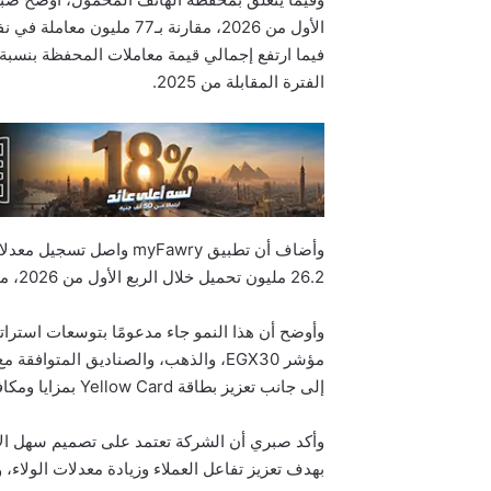
الفترة المقابلة من 2025.
26.2 مليون تحميل خلال الربع الأول من 2026، مقارنة بـ18.9 مليون تحميل خلال نفس الفترة من العام الماضي.
وأوضح أن هذا النمو جاء مدعومًا بتوسعات استرات
مؤشر EGX30، والذهب، والصناديق المتو
إلى جانب تعزيز بطاقة Yellow Card بمزايا ومكافآت وعروض حصرية متنوعة.
وأكد صبري أن الشركة تعتمد على تصميم سهل ال
بهدف تعزيز تفاعل العملاء وزيادة معدلات الولاء، 