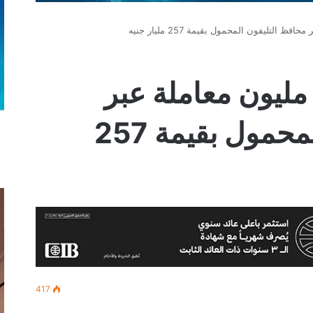
وري: أجرينا 138 مليون معاملة عبر
محافظ التليفون المحمول بقيمة 257
417
‫
لينكدإن
بينتيريست
‫Pocket