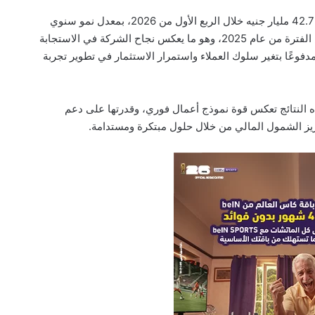
كما ارتفعت قيمة معاملات تطبيق myFawry إلى 42.7 مليار جنيه خلال الربع الأول من 2026، بمعدل نمو سنوي
قدره 55.9% مقارنة بـ27.4 مليار جنيه خلال نفس الفترة من عام 2025، وهو ما يعكس نجاح الشركة في الاستجابة
فوعًا بتغير سلوك العملاء واستمرار الاستثمار في تطوير تجربة
 النتائج تعكس قوة نموذج أعمال فوري، وقدرتها على دعم
يز الشمول المالي من خلال حلول مبتكرة ومستدامة.