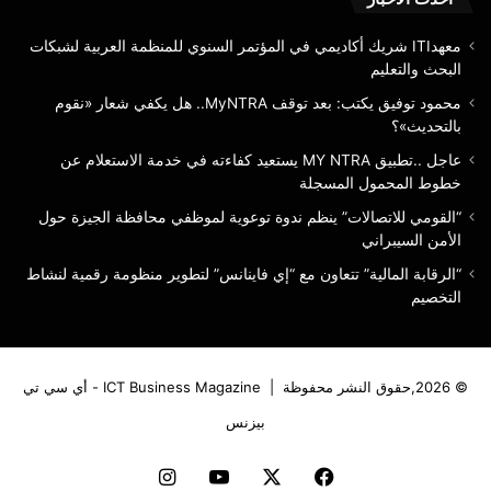
معهدITI شريك أكاديمي في المؤتمر السنوي للمنظمة العربية لشبكات
البحث والتعليم
محمود توفيق يكتب: بعد توقف MyNTRA.. هل يكفي شعار «نقوم
بالتحديث»؟
عاجل ..تطبيق MY NTRA يستعيد كفاءته في خدمة الاستعلام عن
خطوط المحمول المسجلة
“القومي للاتصالات” ينظم ندوة توعوية لموظفي محافظة الجيزة حول
الأمن السيبراني
“الرقابة المالية” تتعاون مع “إي فاينانس” لتطوير منظومة رقمية لنشاط
التخصيم
© 2026,حقوق النشر محفوظة |
ICT Business Magazine - أي سي تي
بيزنس
فيسبوك
‫X
‫YouTube
انستقرام