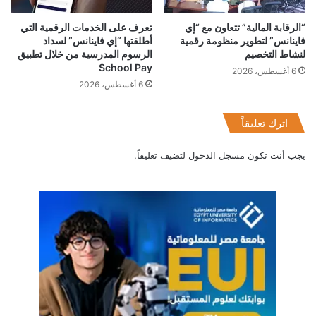
والشركات المختلفة وفتح طرق موازية لخلق فرص عمل وخدمة
التجارة والصناعة فى مصر.
“الرقابة المالية” تتعاون مع “إي
تعرف على الخدمات الرقمية التي
فاينانس” لتطوير منظومة رقمية
أطلقتها “إي فاينانس” لسداد
لنشاط التخصيم
الرسوم المدرسية من خلال تطبيق
School Pay
6 أغسطس، 2026
6 أغسطس، 2026
البنك المركزي
الشمول المالي
فوري
اترك تعليقاً
كوكاكولا
يجب أنت تكون
مسجل الدخول
لتضيف تعليقاً.