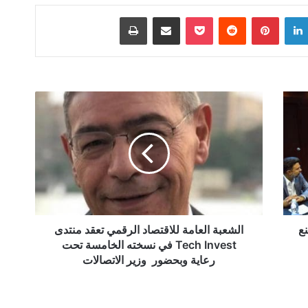
لينكدإن
بينتيريست
‫Pocket
مشاركة عبر البريد
طباعة
الشعبة
العامة
للاقتصاد
الرقمي
تعقد
منتدى
Tech
Invest
في
نسخته
نع
الشعبة العامة للاقتصاد الرقمي تعقد منتدى
الخامسة
Tech Invest في نسخته الخامسة تحت
تحت
رعاية وبحضور وزير الاتصالات
رعاية
وبحضور
وزير