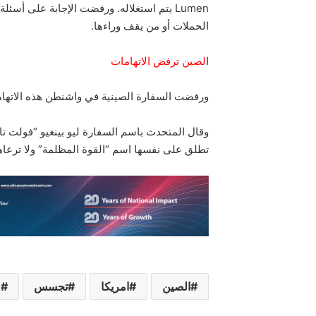
Lumen يتم استغلاله. ورفضت الإجابة على أسئل
الحملات أو من يقف وراءها.
ا
لصين ترفض الاتهامات
ورفضت السفارة الصينية في واشنطن هذه الاتهام
وقال المتحدث باسم السفارة ليو بينغيو “فولت تا
تطلق على نفسها اسم “القوة المظلمة” ولا ترعاها
الصين
امريكا
تجسس
ق