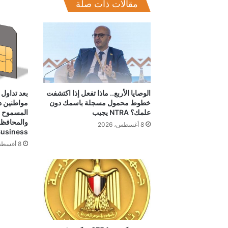
مقالات ذات صلة
الوصايا الأربع.. ماذا تفعل إذا اكتشفت
بعد تداول
خطوط محمول مسجلة باسمك دون
مواطنين د
علمك؟ NTRA يجيب
المسموح ب
والمحافظ ا
8 أغسطس، 2026
ICTBusiness
8 أغسطس، 2026