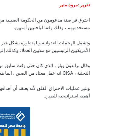
تقرير :مروة منير
اخترق قراصنة مدعومون من الحكومة الصينية مزو
مستخدميهم ، وذلك وفقا لباحثيين أمنيين.
وتشمل الهجمات العدوانية والمتطورة بشكل غير 
الأمريكيين الرئيسيين مع ملايين العملاء وكذلك إ
وقال براندون ويلز ، الذي كان حتى وقت سابق من ه
التحتية ، CISA انه عمل معتاد من الصين ، انما هذا تم تصعيده بشكل كبير عن ذى قبل فهو الأسوأ من حيث الكم
وتثير عمليات الاختراق القلق لأنه يعتقد أن أه
أهمية استراتيجية للصين.