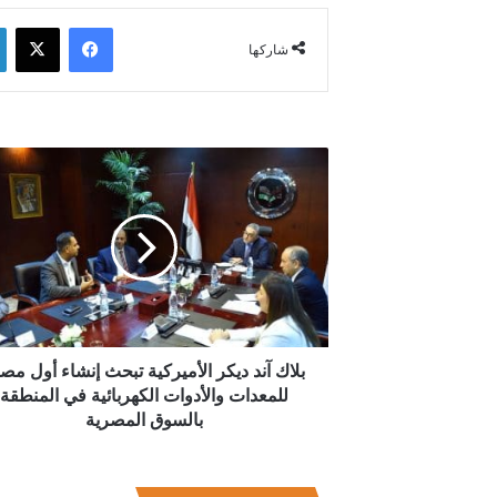
فيسبوك
‫X
شاركها
بلاك
آند
ديكر
الأميركية
تبحث
إنشاء
أول
مصنع
للمعدات
والأدوات
بلاك آند ديكر الأميركية تبحث إنشاء أول مص
الكهربائية
للمعدات والأدوات الكهربائية في المنطقة
في
بالسوق المصرية
المنطقة
بالسوق
المصرية