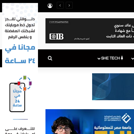
تسجيل الدخول
بعد تداول وقائع تسجيل شرائح بأسماء مواطنين دون علمهم.. ما الحدود المسموح بها لخطوط المحمول والمحافظ الإلكترونية؟ ICTBusiness تجيب
بحث عن
SHE TECH