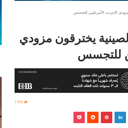
زودي الإنترنت الأمريكيين للتجسس
لصينية يخترقون مزودي
ين للتجسس
1٬912
‫
لينكدإن
بينتيريست
‫Pocket