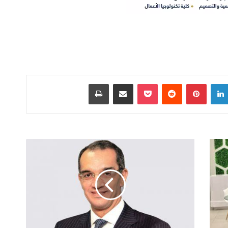
لينكدإن
بينتيريست
‫Pocket
مشاركة عبر البريد
طباعة
"الاتصالات"
تطلق
أول
معمل
لاختبار
الالكترونيات
بمنطقة
السادات