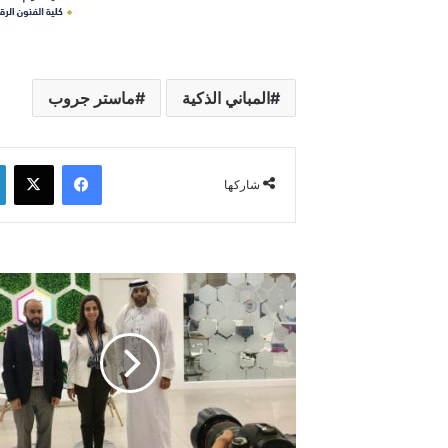
المباني الذكية
ماستر جروب
فيسبوك
‫X
شاركها
ايتيدا
من
جيتكس:
صفقات
واستثمارات
سعودية
في
قطاع