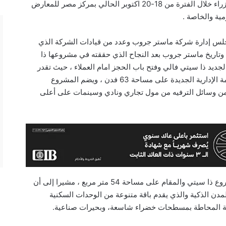
رعاية الدكتور مصطفى مدبولي رئيس مجلس الوزراء خلال الفترة من 18-20 اكتوبر الحالي بمركز مصر للمعارض
ية والخاصة .
لس إدارة شركة ماستر جروب وعدد من قيادات الشركة الذي
م وتاريخ ماستر جروب بعد النجاح الذي حققته في مشروعها ذا
جديد ذا سيتي فالي وفتح باب الحجز امام العملاء ، حيث تقدر
استثماراته ب 6 مليارات جنيه والمقام في العاصمة الإدارية الجديدة على مساحة 63 فدن ، ويضم المشروع
من وسائل الترفيه من مول تجاري ونادي وسينمات على أعلى
أوضح لاشين ، أن الشركة كانت قد انتهت من مشروع ذا سيتي والمقام على مساحة 54 متر مربع ، مشيرا إلى أن
مدن الذكية والذي يقدم باقة متنوعة من الوحدات السكنية
هية المحاطة بمسطحات خضراء شاسعة، وبحيرات صناعية.