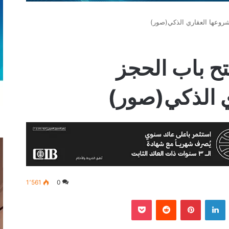
روعها العقاري الذكي(صور)
ح باب الحجز
ي الذكي(صور)
1٬561
0
‫
لينكدإن
بينتيريست
‫Pocket