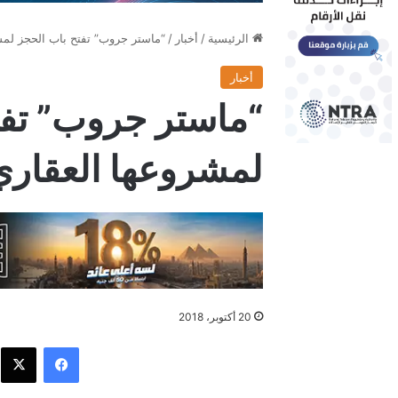
الرئيسية
/
أخبار
/
“ماستر جروب” تفتح باب الحجز لمش
أخبار
“ماستر جروب” تفت
لمشروعها العقار
20 أكتوبر، 2018
فيسبوك
X