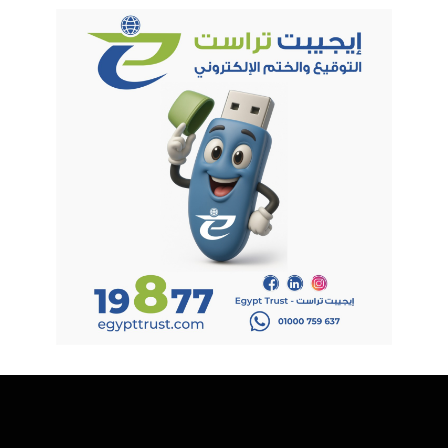
-السرعة والكفاءة والدقة: تتميز العقود الذكية بقدرتها على التنفيذ
الفوري بمجرد تحقق الشرط المتفق عليه، نظرًا لاعتمادها على
الأتمتة الرقمية دون الحاجة إلى المعاملات الورقية. وهذا يقلل من
الوقت الضائع ويحد من الأخطاء التي غالبًا ما تصاحب إدخال البيانات
يدويًّا.
-الثقة والشفافية: بفضل الطبيعة اللامركزية للبلوك تشين وغياب
الأطراف الوسيطة، يتم تسجيل كل معاملة في سجلات مشفرة
وموزعة بين المشاركين، مما يعزز الثقة ويضمن عدم إمكانية التلاعب
بالمعلومات لتحقيق مكاسب شخصية.
-الحماية والأمان: تُسجل جميع المعاملات في شبكة البلوك تشين
بشكل مُشفر، مما يجعل اختراقها بالغ الصعوبة. كما أن ترابط
السجلات داخل السلسلة يفرض على أي مُخترق تعديل الشبكة
بالكامل لتغيير سجل واحد، وهو أمر شبه مستحيل عمليًّا.
-خفض التكاليف وتوفير المدخرات: من خلال إلغاء الحاجة إلى
الوسطاء التقليديين، حيث تختصر العقود الذكية الوقت والتكاليف