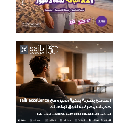
ذكر التحليل أن العقود الذكية تُمثل نقلة نوعية في طريقة إبرام
المعاملات وتنفيذها، إذ جمعت بين التكنولوجيا والالتزام القانوني في
إطار واحد. ومع انتشار استخدامها المتزايد، أصبح من الضروري إبراز
ما تقدمه من مزايا تجعلها خيارًا مفضلًا في العديد من المجالات، حيث
يُوفر استخدامها مجموعة من الفوائد يمكن توضيحها على النحو
التالي: