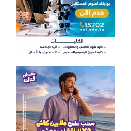
المعاملات الرقمية في مختلف القطاعات الاقتصادية.
وقد استحوذت أمريكا الشمالية على أكثر من 34% من سوق العقود
الذكية لعام 2024، مقابل 29% لأوروبا، و25% لآسيا ودول المحيط
الهادئ، و8% لدول أمريكا اللاتينية، و4% للشرق الأوسط والقارة
الإفريقية. وعلى مستوى المنصات، حازت منصة Ethereum الإيثريوم
على 50% من الحصة السوقية، فيما شكل القطاع العام 61% من
السوق.
وعلى الرغم من أن الشركات الكبرى استحوذت على 69% من سوق
العقود الذكية، يُتوقع نمو متسارع للشركات الصغيرة والمتوسطة.
وعلى صعيد المستخدم النهائي، حقق قطاع الخدمات المصرفية
والمالية والتأمين 38% من حصة العقود الذكية وفقًا لعام 2024، مع
توقعات بزيادة كبيرة في قطاع التجزئة.