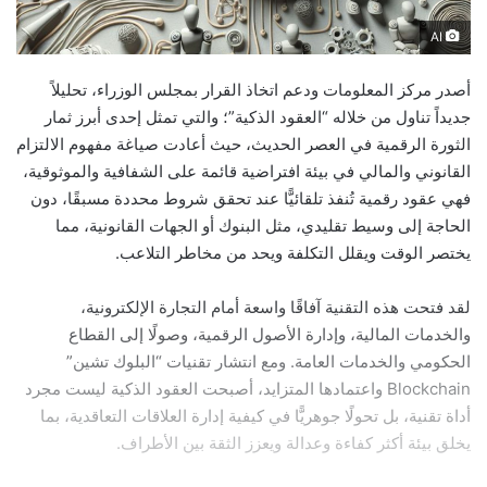
AI
أصدر مركز المعلومات ودعم اتخاذ القرار بمجلس الوزراء، تحليلاً
جديداً تناول من خلاله “العقود الذكية”؛ والتي تمثل إحدى أبرز ثمار
الثورة الرقمية في العصر الحديث، حيث أعادت صياغة مفهوم الالتزام
القانوني والمالي في بيئة افتراضية قائمة على الشفافية والموثوقية،
فهي عقود رقمية تُنفذ تلقائيًّا عند تحقق شروط محددة مسبقًا، دون
الحاجة إلى وسيط تقليدي، مثل البنوك أو الجهات القانونية، مما
يختصر الوقت ويقلل التكلفة ويحد من مخاطر التلاعب.
لقد فتحت هذه التقنية آفاقًا واسعة أمام التجارة الإلكترونية،
والخدمات المالية، وإدارة الأصول الرقمية، وصولًا إلى القطاع
الحكومي والخدمات العامة. ومع انتشار تقنيات “البلوك تشين”
Blockchain واعتمادها المتزايد، أصبحت العقود الذكية ليست مجرد
أداة تقنية، بل تحولًا جوهريًّا في كيفية إدارة العلاقات التعاقدية، بما
يخلق بيئة أكثر كفاءة وعدالة ويعزز الثقة بين الأطراف.