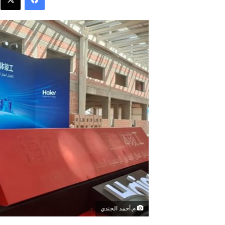
م.أحمد الجندي