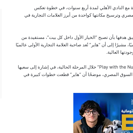
ة رعاية جديدة مع النادي الأهلي لمدة أربع سنوات، في خطوة تعكس
صري وترسيخ مكانتها كواحدة من أبرز العلامات التجارية في
ق هدفها بأن تصبح “الخيار الأول داخل كل بيت”، مستفيدة من
ا، مشيرًا إلى أن “هاير” تُعد صاحبة العلامة التجارية الأولى عالميًا
وأضاف الجندي أن الشركة رفعت شعار “Play with the Number 1” خلال المرحلة الحالية، في إشارة إلى سعيها
خل السوق المصري، موضحًا أن “هاير” قطعت خطوات كبيرة في