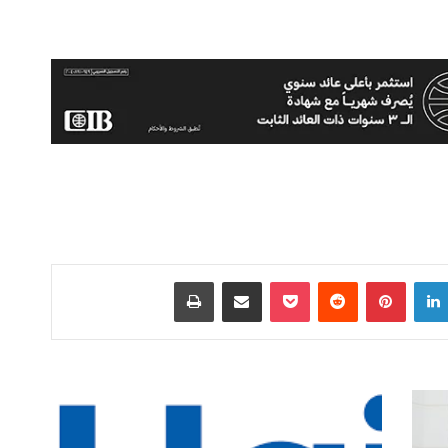
لينكدإن
بينتيريست
‫Pocket
مشاركة عبر البريد
طباعة
هاير
:
20%حصتنا