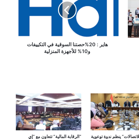
السوقية
في
التكييفات
و10%
للأجهزة
المنزلية
هاير : 20%حصتنا السوقية في التكييفات
و10% للأجهزة المنزلية
اتصالات” ينظم ندوة توعوية
“الرقابة المالية” تتعاون مع “إي