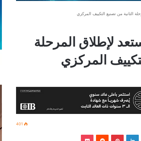
لة الثانية من تصنيع التكييف المركزي
تعد لإطلاق المرحلة
لتكييف المركزي
401
‫
لينكدإن
بينتيريست
‫Pocket