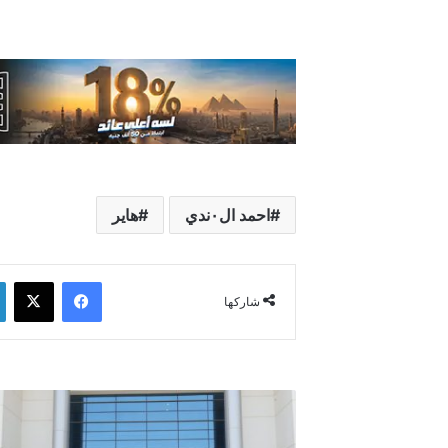
احمد ال٠ندي
هاير
فيسبوك
‫X
شاركها
وزير
الاتصالات
يشهد