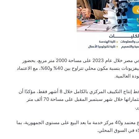
وأشار إلى أن الشركة افتتحت مجمعها الصناعي في مصر خلال عام 2023 على مساحة 2000 متر مربع، بحضور
عبد الفتاح السيسي، وذلك لتصنيع الغسالات والتليفزيونات بنسبة مكون محلي تتراوح بين 40% و60%، مع الاعتماد
دة العالمية.
وأوضح الجندي أن الشركة نجحت أيضًا في تنفيذ خط إنتاج التكييف المركزي بالكامل خلال 8 أشهر فقط، مؤكدًا أن
“هاير مصر” تستعد لإطلاق المرحلة الثانية من استثماراتها خلال شهر سبتمبر المقبل على مساحة 70 ألف متر
.
وأكد أن الشركة تمتلك حاليًا شبكة تضم 800 موزع معتمد و40 مركز خدمة ما بعد البيع على مستوى الجمهورية، بما
ء في السوق المحلي.