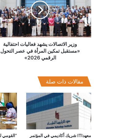
فعاليات
احتفالية
«مستقبل
تمكين
المرأة
في
عصر
وزير الاتصالات يشهد فعاليات احتفالية
التحول
«مستقبل تمكين المرأة في عصر التحول
الرقمي
الرقمي 2026»
2026»
مقالات ذات صلة
معهدITI شريك أكاديمي في المؤتمر
“القومي لل