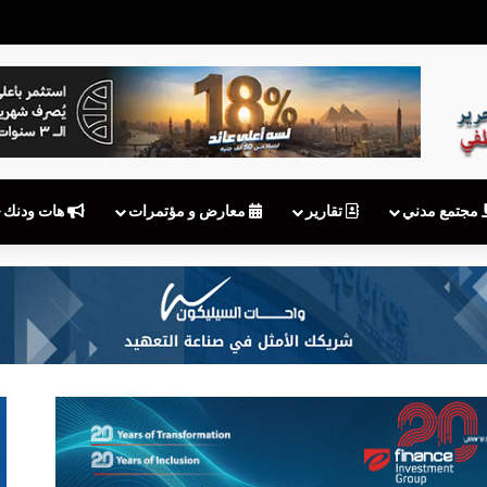
 توقف MyNTRA.. هل يكفي شعار «نقوم بالتحديث»؟
مجتمع مدني
تقارير
معارض و مؤتمرات
هات ودنك