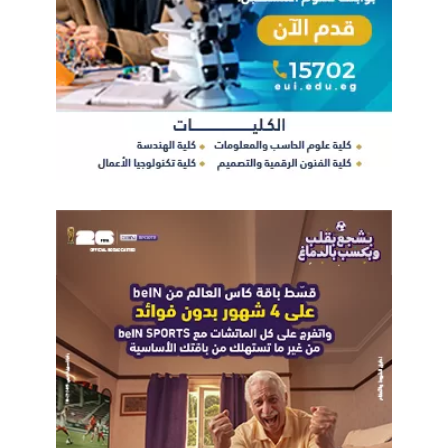
في جمهورية كازاخستان، والسفير علاء حجازي المندوب الدائم لمصر
في جنيف، والمهندس محمد شمروخ الرئيس التنفيذي للجهاز
القومي لتنظيم الاتصالات، والمهندس محمود بدوى مساعد وزير
الاتصالات وتكنولوجيا المعلومات لشئون التحول الرقمى،
والدكتورةهدى بركة مستشار وزير الاتصالات وتكنولوجيا المعلومات
لتنمية المهارات التكنولوجية، و أحمد سعيد مستشار وزير الاتصالات
وتكنولوجيا المعلومات للشؤون الاقتصادية والإحصائية ورئيس قطاع
السياسات الدولية بالجهاز القومي لتنظيم الاتصالات، وسماح عزيز
رئيس الإدارة المركزية للعلاقات الدولية بوزارة الاتصالات وتكنولوجيا
المعلومات، وعدد من الوزراء، والسفراء، وكبار المسؤولين
الحكوميين، وقيادات الشركات العالمية، ومسئولي وممثلي منظمات
المجتمع المدني، والمنظمات الدولية، وأكاديميين من مختلف دول
العالم.
وفي سياق متصل؛ افتتح المهندس رأفت هندي و دورين بوجدان
مارتن المعرض المصاحب للمنتدى والذي يسلط الضوء على
المبادرات والشراكات التي تعزِز التنمية الرقمية الشاملة.
الجدير بالذكر أن منتدى القمة العالمية لمجتمع المعلومات قد رسخ