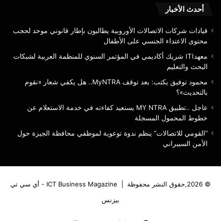
أحدث الأخبار
قيادات شركات الاتصالات الأوروبية يطالبون بإطار قانوني موحد لحجب
محتوى الاعتداء الجنسي على الأطفال
معهدITI شريك أكاديمي في المؤتمر السنوي للمنظمة العربية لشبكات
البحث والتعليم
محمود توفيق يكتب: بعد توقف MyNTRA.. هل يكفي شعار «نقوم
بالتحديث»؟
عاجل ..تطبيق MY NTRA يستعيد كفاءته في خدمة الاستعلام عن
خطوط المحمول المسجلة
“القومي للاتصالات” ينظم ندوة توعوية لموظفي محافظة الجيزة حول
الأمن السيبراني
© 2026,حقوق النشر محفوظة |
ICT Business Magazine - أي سي تي
بيزنس