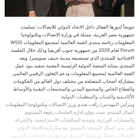
تتويجاً لدورها الفعال داخل الاتحاد الدولي للاتصالات؛ تسلمت
جمهورية مصر العربية، ممثلة في وزارة الاتصالات وتكنولوجيا
المعلومات رئاسة منتدى القمة العالمية لمجتمع المعلومات WSIS
Forum لعام 2026 من جمهورية جنوب أفريقيا وذلك خلال الجلسة
الافتتاحية للمنتدى الذي تستضيفه مدينة جنيف بسويسرا. ويعد
المنتدى بمثابة المنصة الدولية الرئيسية المعنية بتنفيذ بنود عمل
القمة العالمية لمجتمع المعلومات ودعم التعاون الرقمي العالمي
بمشاركة أصحاب المصلحة من مختلف دول العالم من الحكومات
والقطاع الخاص والمجتمع المدني والمجتمعات التقنية والأوساط
الأكاديمية والشباب والمنظمات الدولية.
ويترأس المهندس/ رأفت هندي وزير الاتصالات وتكنولوجيا المعلومات
أعمال المنتدى حيث يتولى إدارة الجلسات رفيعة المستوى
والمسارات الوزارية، وتوجيه المناقشات الاستراتيجية، والإشراف
على سير أعمال المنتدى بالتنسيق مع سكرتارية الاتحاد الدولي
للاتصالات، فضلاً عن تمثيل المنتدى في مختلف الفعاليات الرسمية