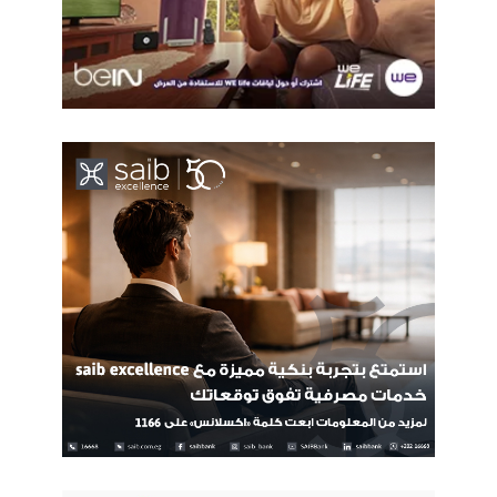
مكانته كمركز عالمي للابتكار، والاتجاهات الناشئة، والمناقشات
الاستشرافية. فيما تسلط دورة هذا العام الضوء على أهمية تضافر
جهود كافة اصحاب المصلحة في سبيل تطوير المجتمع الرقمى من
خلال دعم تطوير البنية التحتية الرقمية، والشمول الرقمي، والأمن
السيبراني، والذكاء الاصطناعي، إلى جانب مناقشة الموضوعات
المتعلقة بالمخاطر الناشئة، مثل تحديات السلامة على الإنترنت،
والمعلومات المضللة، ومخاوف إدارة البيانات، واتساع الفجوة
الرقمية، مما يتيح استجابات متعددة الأطراف للواقع الرقمي المتغير.
ويأتي اختيار مصر لرئاسة المنتدى في إطار الشراكة الاستراتيجية
الممتدة بين مصر والاتحاد الدولي للاتصالات، واستنادًا إلى الدور
المصري الفاعل في دعم مسار القمة العالمية لمجتمع المعلومات
منذ إطلاقها، وتقديرًا للمشاركة المصرية المستمرة والفعالة في
أعمال القمة على مدار أكثر من عقدين. حيث قامت وزارة الاتصالات
وتكنولوجيا المعلومات بدور بناء في دعم المناقشات الدولية المعنية
بالتحول الرقمي والتنمية المستدامة، والإسهام في تبادل الخبرات
وأفضل الممارسات، وتعزيز السياسات الرقمية الداعمة للتنمية، بما
يعكس التزام الدولة المصرية بأهداف القمة العالمية لمجتمع
المعلومات والأولويات الاستراتيجية للاتحاد الدولي للاتصالات.