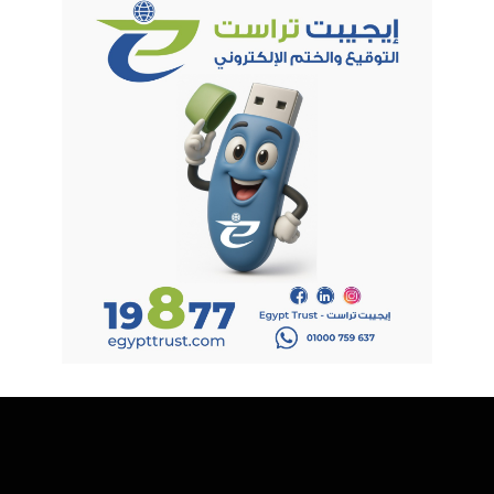
كما قامت مصر بدور محوري في دفع جهود التحول الرقمي على
المستويين العربي والأفريقي من خلال دعم التعاون الإقليمي، وبناء
القدرات، وتعزيز تبادل المعرفة، وهو ما أسهم في ترسيخ مكانتها
كشريك رئيسي في الجهود الدولية الرامية إلى تحقيق الشمول
الرقمي والتنمية الرقمية المستدامة.
وتعد رئاسة مصر للمنتدى تتويجاً للدور الفعال الذي تقوم به في
الاتحاد الدولي للاتصالات حيث تعد الدولة الوحيدة علي مستوى الدول
الأعضاء التي تترأس لجنة في كل قطاع من قطاعات الاتحاد الثلاثة،
كما تقوم بدور محوري في العديد من المواضيع الرئيسية التي تناقش
تحت مظلة الاتحاد وفي مقدمتها الذكاء الاصطناعي والتحول الرقمي
وتقنيات الاتصالات الجديدة.
وتمثل رئاسة مصر للمنتدى فرصة مهمة لنقل أولويات وتطلعات
الدول العربية والنامية إلى منصة دولية رفيعة المستوى، والمساهمة
في صياغة الرؤى المستقبلية ذات الصلة بالتعاون الرقمي العالمي.
وتأتي رئاسة مصر للمنتدى في ضوء عضويتها الحالية في مجلس
الاتحاد الدولي للاتصالات ممثلةً عن الإقليم الأفريقي (المنطقة “د”)،
بما يعزز إسهاماتها داخل منظومة الاتحاد، ودعم جهودها الرامية إلى