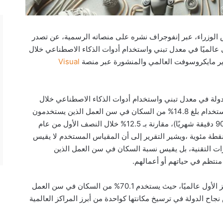
الوزراء، عبر إنفوجراف نشره على منصاته الرسمية، عن تصدر
لى عالميًا في معدل تبني واستخدام أدوات الذكاء الاصطناعي خلال
Visual
اءت مصر في المركز 74 عالميًا من أصل 147 دولة في معدل تبني واستخدام أدوات الذكاء الاصطناعي خلال
الربع الأول من عام 2026. وسجلت مصر معدل استخدام بلغ 14.8% من السكان في سن العمل الذين يستخدمون
أدوات الذكاء الاصطناعي بانتظام (بما لا يقل عن 90 دقيقة شهريًا)، مقارنة بـ 12.5% خلال النصف الأول من عام
20، ما يعكس نموًا في معدل التبني بنحو 2.3 نقطة مئوية ،ويشير التقرير إلى أن المقياس المستخدم لا يقيس
رات التقنية، بل يقيس نسبة السكان في سن العمل الذين
منتظم في حياتهم أو أعمالهم.
كما أظهرت البيانات أن الإمارات جاءت في المركز الأول عالميًا، حيث يستخدم 70.1% من السكان في سن العمل
اح الدولة في ترسيخ مكانتها كواحدة من أبرز المراكز العالمية