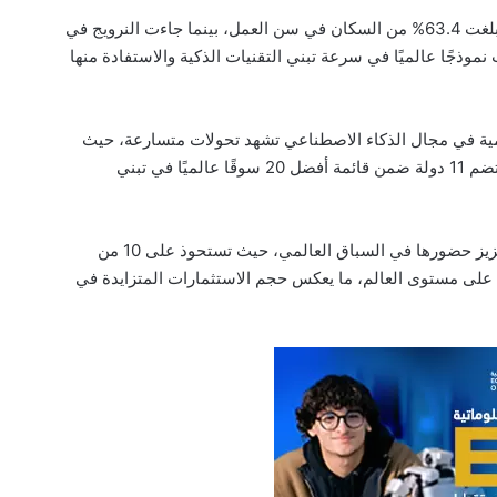
وحلت سنغافورة في المركز الثاني عالميًا بنسبة بلغت 63.4% من السكان في سن العمل، بينما جاءت النرويج في
لتشكل الدول الثلاث نموذجًا عالميًا في سرعة تبني التقنيات الذكية والاستفادة منها
لمية في مجال الذكاء الاصطناعي تشهد تحولات متسارعة، حيث
تبرز أوروبا كأحد أبرز اللاعبين في هذا المجال، إذ تضم 11 دولة ضمن قائمة أفضل 20 سوقًا عالميًا في تبني
كما أظهرت البيانات أن القارة الآسيوية تواصل تعزيز حضورها في السباق العالمي، حيث تستحوذ على 10 من
طناعي على مستوى العالم، ما يعكس حجم الاستثمارات المتزايدة في