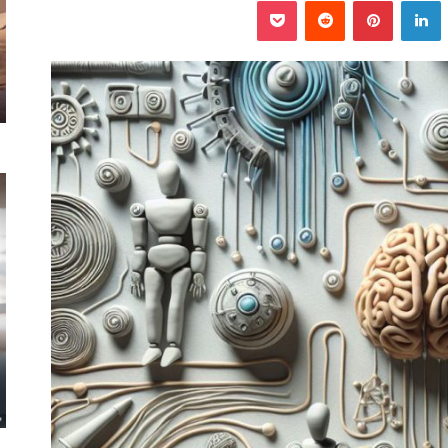
‫
لينكدإن
بينتيريست
‫Pocket