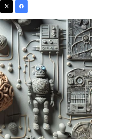
فيسبوك
X