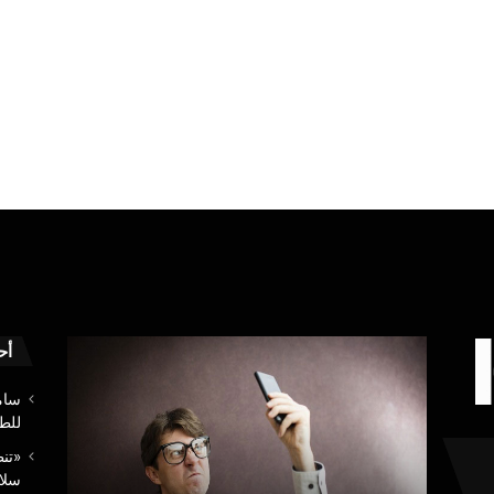
«تنظيم
بيان
أح
الاتصالات»
منتصف
يحمّل
الليل
سام
شركات
بشأن
للطي
المحمول
ما
«تن
مسؤولية
أثير
8 أغسطس، 2026
سلا
سلامة
حول