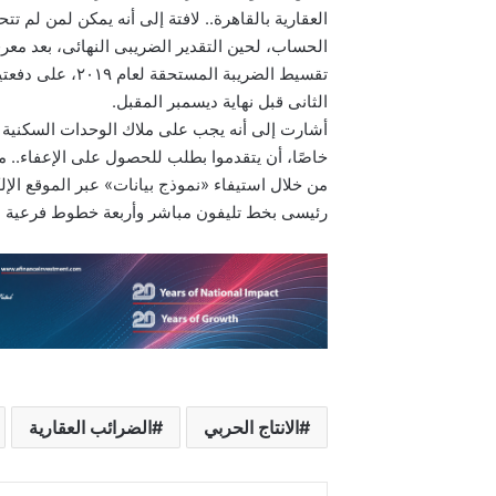
العقارية بالقاهرة.. لافتة إلى أنه يمكن لمن لم 
الحساب، لحين التقدير الضريبى النهائى، بعد معرف
تقسيط الضريبة ال
الثانى قبل نهاية ديسمبر المقبل.
أشارت إلى أنه يجب على ملاك الوحدات السكنية المع
خاصًا، أن يتقدموا بطلب للحصول على الإعفاء.. 
من خلال استيفاء «نموذج بيانات» عبر الموقع الإل
رئيسى بخط تليفون مباشر وأربعة خطوط فرعية برقم:«0235317323»؛ للرد على كل ال
الانتاج الحربي
الضرائب العقارية