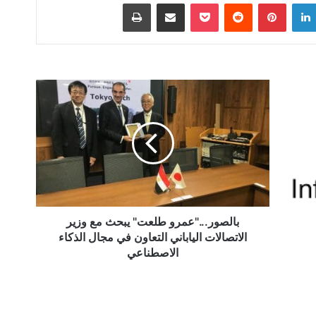
لينكدإن
بينتيريست
‫Pocket
مشاركة عبر البريد
طباعة
بالصور..."عمرو
طلعت"
يبحث
مع
وزير
الاتصالات
الياباني
التعاون
في
مجال
بالصور..."عمرو طلعت" يبحث مع وزير
الذكاء
الاتصالات الياباني التعاون في مجال الذكاء
الاصطناعي
الاصطناعي