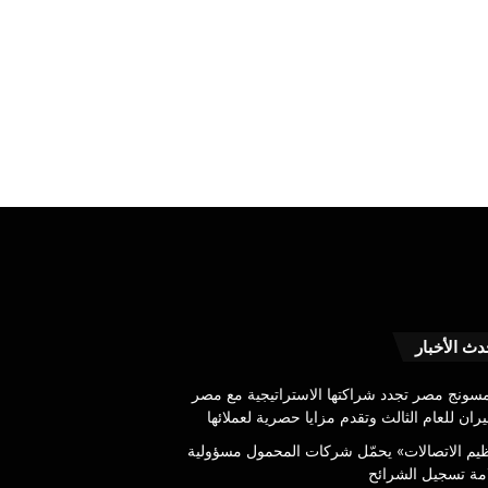
قيادات
دث الأخبار
شركات
الاتصالات
سونج مصر تجدد شراكتها الاستراتيجية مع مصر
الأوروبية
ران للعام الثالث وتقدم مزايا حصرية لعملائها
يطالبون
ظيم الاتصالات» يحمّل شركات المحمول مسؤولية
بإطار
7 أغسطس، 2026
مة تسجيل الشرائح
قانوني