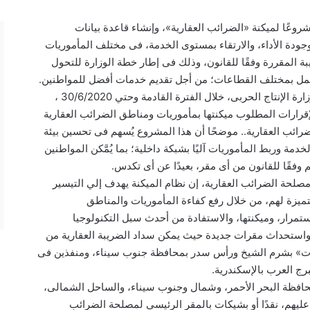
روعًا لميكنة «الضرائب العقارية»، وإنشاء قاعدة بيانات
جودة الأداء، والارتقاء بمستوى الخدمة، فى مختلف المأموريات
 المقررة وفقًا للقانون، وذلك فى إطار خطة الوزارة للتحول
عمل بمختلف القطاعات؛ من أجل تقديم خدمات أفضل للمواطنين.
أضاف أنه سيتم تنفيذ هذا المشروع بالتعاون مع وزارة الإنتاج الحربى، خلال الفترة القادمة وحتي 30/6/2020 ،
لإقرارات المطلوب ميكنتها بمأموريات ومناطق الضرائب العقارية
لضرائب العقارية.. موضحًا أن هذا المشروع يُسهم فى تحسين بيئة
مة وربط المأموريات آليًا بشبكة داخلية؛ بما يُمَّكن المواطنين
قًا للقانون من أى مقر، بعيدًا عن أى تكدس.
صلحة الضرائب العقارية، إن نظام الميكنة يهدف إلي التيسير
متميزة لهم، من خلال رفع كفاءة المأموريات والمناطق
مرار، وميكنتها، والاستفادة من أحدث سبل التكنولوجيا
ة إلى أنه تم تطوير ١٥٠ مأمورية، واستحداث مقرات جديدة حيث يمكن سداد الضريبة العقارية من
فانات» بشرم الشيخ ورأس سدر بمحافظة جنوب سيناء، ومنفذين فى
ج العرب بالإسكندرية.
محافظة البحر الأحمر، وشمال وجنوب سيناء، والساحل الشمالى،
عليهم، نقدًا أو بشيكات بالمقر الرئيسى لمصلحة الضرائب