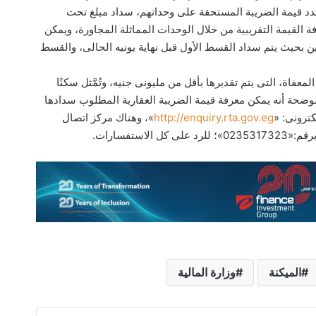
تتحدد قيمة الضريبة المستحقة على وحداتهم، سداد مبلغ تحت
ة القيمة التقريبية من خلال الوحدات المماثلة المجاورة، ويمكن
مستحقة لعام ٢٠١٩، على دفعتين بحيث يتم سداد القسط الأول قبل نهاية يونيه الحالى، والقسط
فاة، التى يتم تقديرها بأقل من مليونى جنيه، وتُمَّثل سكنًا
موضحة أنه يمكن معرفة قيمة الضريبة العقارية المطلوب سدادها
كترونى: «
http://enquiry.rta.gov.eg
»، وهناك مركز اتصال
استفسارات.
الميكنة
وزارة المالية