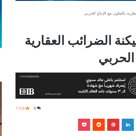
رية بالتعاون مع الإنتاج الحربي
نة الضرائب العقارية
 الحربي
1٬216
0
‫
لينكدإن
بينتيريست
‫Pocket