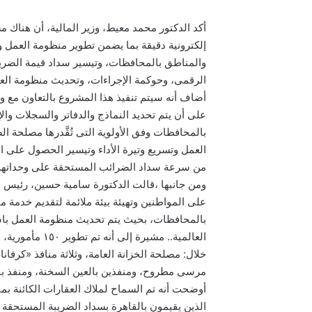
أكد الدكتور محمد معيط، وزير المالية، أن هناك مش
إلكترونية دقيقة بما يضمن تطوير منظومة العمل و
والمناطق بالمحافظات، وتيسير سداد قيمة الضريبة
الرقمى، وحوكمة الإجراءات، وتحديث منظومة ال
على أن يتم تحديد النماذج والدفاتر والسجلات وا
بالمحافظات وفق الأولوية التى تُقَّدرها مصلحة ا
العمل وتسريع وتيرة الأداء وتيسير الحصول على الخد
من سرعة سداد الضرائب المستحقة على وحداتهم وف
ومن جانبها ،قالت الدكتورة سامية حسين، رئيس م
على المواطنين وتهيئة بيئة ملائمة لتقديم خدمة 
بالمحافظات، بحيث يتم تحديث منظومة العمل باست
العالمية.. مشير
خلال: مصلحة الخزانة العامة، وثلاثة منافذ «كر
مرسى مطروح، ومنفذين بالعين السخنة، ومنفذ ببر
أوضحت أنه تم السماح لملاك العقارات الكائنة ب
الذين يقيمون بالقاهرة بسداد الضريبة المستحقة 