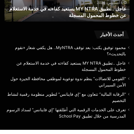
خدمة
الج
6 أغسطس، 2026
عاجل ..تطبيق MY NTRA يستعيد كفاءته في خدمة الاستعلام
“
الاستعلام
حو
عن خطوط المحمول المسجلة
ا
عن
الأ
خطوط
الس
المحمول
المسجلة
أحدث الأخبار
محمود توفيق يكتب: بعد توقف MyNTRA.. هل يكفي شعار «نقوم
بالتحديث»؟
عاجل ..تطبيق MY NTRA يستعيد كفاءته في خدمة الاستعلام عن
خطوط المحمول المسجلة
“القومي للاتصالات” ينظم ندوة توعوية لموظفي محافظة الجيزة حول
الأمن السيبراني
“الرقابة المالية” تتعاون مع “إي فاينانس” لتطوير منظومة رقمية لنشاط
التخصيم
تعرف على الخدمات الرقمية التي أطلقتها “إي فاينانس” لسداد الرسوم
المدرسية من خلال تطبيق School Pay