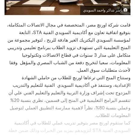
ياسر شاكر واحمد السويدي
قامت شركة اورنچ مصر، المتخصصة في مجال الاتصالات المتكاملة،
بتوقيع اتفاقية تعاون مع أكاديمية السويدي الفنية STA، التابعة
لمؤسسة السويدي اليكتريك الغير هادفة للربح ، لتوفير مجموعة من
المنح التعليمية التي تستهدف تزويد الطلاب ببرنامج تعليمي وتدريبي
متكامل على مدار 3 سنوات في قطاع الاتصالات وتكنولوجيا
المعلومات، سعيا لتخريج دفعة من الشباب المصري والمؤهل وفقا
لأحدث متطلبات سوق العمل.
وستتاح المنح التي ترعاها اورنچ للطلاب من حاملي الشهادة
الإعدادية، وستنفذ في أكاديمية السويدي الفنية للتعليم والتدريب
المزدوج تحت إشراف وزارة التربية والتعليم والتعليم الفني علي أن
تنقسم البرامج التعليمية في المنح إلى قسمين، نظري بنسبة 20%
وعملي بنسبة 80%، نظراً لاهمية ممارسة التطبيق العملي لتوصيل
المعلومات للطلاب.
كما ستقوم اورنچ مصر بتوفير تدريب عملي للطلاب في أكاديمية
السويدي الفنية STA لتزويدهم بمزيد من الخبرات وذلك ضمن خطة