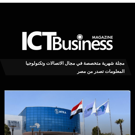
مجلة شهرية متخصصة في مجال الاتصالات وتكنولوجيا
المعلومات تصدر من مصر
عاجل
“ال
..تطبيق
للا
MY
ينظ
NTRA
ندو
يستعيد
توع
كفاءته
لمو
في
محا