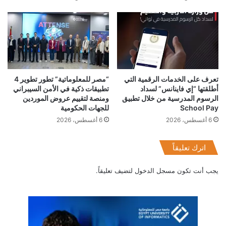
ومن جانبه قال المهندس أحمد السويدي رئيس مجلس أمناء مؤسسة
السويدى اليكتريك نحن نركز دائمًا جهودنا في دعم التعليم لأننا نعتقد
اعتقادًا راسخًا أنه حجر الأساس لمجتمع متقدم. ويشرفنا بشكل
استثنائي أن نضيف قيمة متميزة يستفيد منها طلاب أكاديمية
السويدي الفنية من خلال التعاون مع شركة اورنچ لتقديم مجال
تكنولوجيا المعلومات والاتصالات في التعليم المزدوج ، لأول مرة في
تعرف على الخدمات الرقمية التي
“مصر للمعلوماتية” تطور تطوير 4
مصر بشهادات ومعايير دولية.
أطلقتها “إي فاينانس” لسداد
تطبيقات ذكية في الأمن السيبراني
الرسوم المدرسية من خلال تطبيق
ومنصة لتقييم عروض الموردين
School Pay
للجهات الحكومية
6 أغسطس، 2026
6 أغسطس، 2026
اترك تعليقاً
السويدي
اورنج
منح تعليمية
يجب أنت تكون
مسجل الدخول
لتضيف تعليقاً.
ياسر شاكر