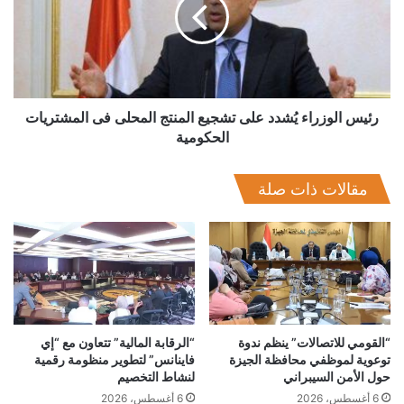
على
تشجيع
المنتج
المحلى
فى
المشتريات
الحكومية
رئيس الوزراء يُشدد على تشجيع المنتج المحلى فى المشتريات
الحكومية
مقالات ذات صلة
جانب من توقيع اتفاقية بين اورنج والسويدي
وأضاف شاكر تولي اورنچ اهتمامًا كبيرًا بالاستثمار في الشباب،
وبالذات في مجال التعليم والتدريب الأمر الذي يساهم في التأهيل
المناسب لمتطلبات سوق العمل وخلق كوادر بشرية قادرة على
الإنتاج والابتكار في المجالات المختلفة والذي ينعكس بالإيجاب في
“القومي للاتصالات” ينظم ندوة
“الرقابة المالية” تتعاون مع “إي
الحد من نسب البطالة وتوسيع دوائر التوظيف والتشغيل وجذب
توعوية لموظفي محافظة الجيزة
فاينانس” لتطوير منظومة رقمية
المزيد من الاستثمارات إلى السوق المصرية.
حول الأمن السيبراني
لنشاط التخصيم
6 أغسطس، 2026
6 أغسطس، 2026