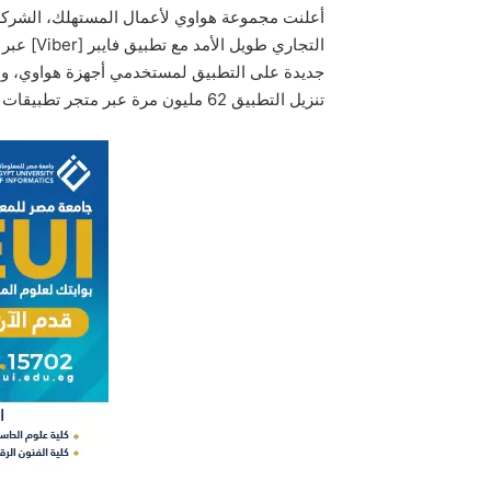
أعلنت مجموعة هواوي لأعمال المستهلك، الشركة ال
تنزيل التطبيق 62 مليون مرة عبر متجر تطبيقات AppGallery في العديد من المناطق.