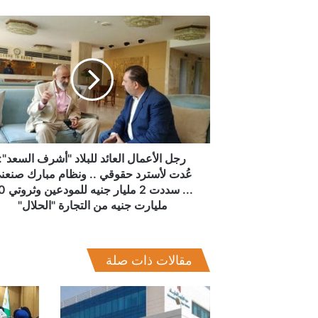
رجل
الأعمال
العائد
للبلاد
"أشرف
السعد":
عُدت
لأسترد
حقوقي
..
رجل الأعمال العائد للبلاد "أشرف السعد":
ونظام
عُدت لأسترد حقوقي .. ونظام مبارك صنعن
مبارك
... سددت 2 مليار 
صنعني
مليارت جنيه من التجارة "الحلال"
...
سددت
2
مقالات ذات صلة
مليار
جنيه
للمودعين
وثروتي