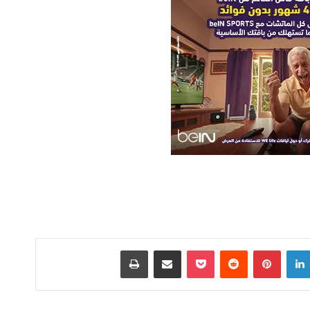
لينكدإن
بينتيريست
‫Pocket
مشاركة عبر البريد
طباعة