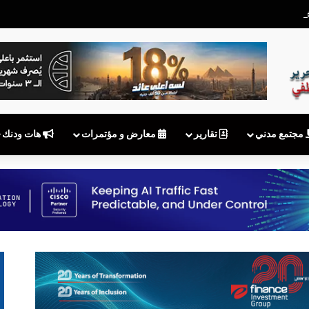
 توقف MyNTRA.. هل يكفي شعار «نقوم بالتحديث»؟
مجتمع مدني
تقارير
معارض و مؤتمرات
هات ودنك