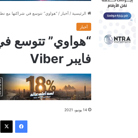
الرئيسية
/
أخبار
/
“هواوي” تتوسع في شراكتها مع تطبيق فا
أخبار
“هواوي” تتوسع في
فايبر Viber
14 يونيو، 2021
فيسبوك
X