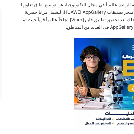
رائدة عالمياً في مجال التكنولوجيا، عن توسيع نطاق تعاونها
التجاري طويل الأمد مع تطبيق فايبر [Viber] عبر متجر تطبيقات HUAWEI AppGallery، ليشمل مزايا حصرية
جديدة على التطبيق لمستخدمي أجهزة هواوي، وذلك بعد تحقيق تطبيق فايبر[Viber] نجاحاً عالمياً قوياً حيث تم