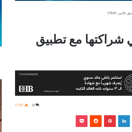
يبر Viber
 شراكتها مع تطبيق
1٬151
0
‫
لينكدإن
بينتيريست
‫Pocket