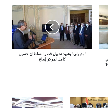
"مدبولي"
يشهد
تحويل
قصر
السلطان
حسين
كامل
لمركز
إبداع
"مدبولي" يشهد تحويل قصر السلطان حسين
ي
كامل لمركز إبداع
جنيه للمودعين وثروتي 10