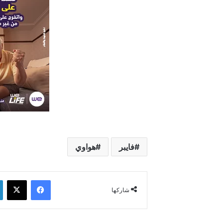
فايبر
هواوي
فيسبوك
‫X
شاركها