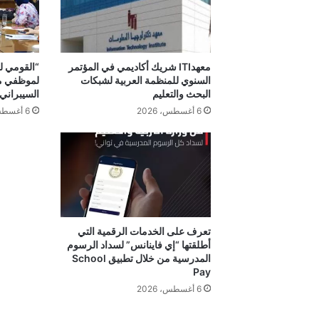
10
مليارت
جنيه
من
التجارة
معهدITI شريك أكاديمي في المؤتمر
“القومي لل
"الحلال"
السنوي للمنظمة العربية لشبكات
لموظفي مح
البحث والتعليم
السيبراني
6 أغسطس، 2026
6 أغسطس، 2026
تعرف على الخدمات الرقمية التي
أطلقتها “إي فاينانس” لسداد الرسوم
المدرسية من خلال تطبيق School
Pay
6 أغسطس، 2026