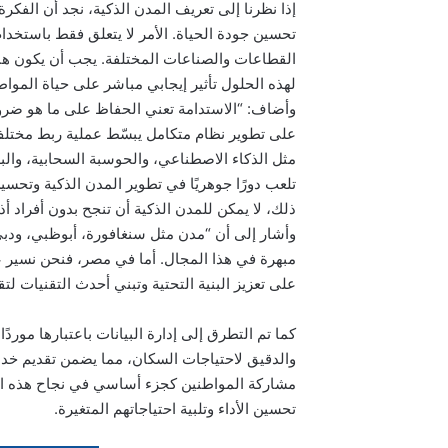
إذا نظرنا إلى تعريف المدن الذكية، نجد أن الفكر
تحسين جودة الحياة. الأمر لا يتعلق فقط باستخدام ا
القطاعات والصناعات المختلفة. يجب أن يكون هن
لهذه الحلول تأثير إيجابي مباشر على حياة المواط
وأضاف: “الاستدامة تعني الحفاظ على ما هو ضر
على تطوير نظام متكامل يبسّط عملية ربط مختلف 
مثل الذكاء الاصطناعي، والحوسبة السحابية، والبل
تلعب دورًا جوهريًا في تطوير المدن الذكية وتحسين
ذلك، لا يمكن للمدن الذكية أن تنجح بدون أفراد أذ
وأشار إلى أن “مدن مثل سنغافورة، أبوظبي، ودبي
مبهرة في هذا المجال. أما في مصر، فنحن نسير ع
على تعزيز البنية التحتية وتبني أحدث التقنيات ل
كما تم التطرق إلى إدارة البيانات باعتبارها موردً
والدقيق لاحتياجات السكان، مما يضمن تقديم خدمات
مشاركة المواطنين كجزء أساسي في نجاح هذه الم
تحسين الأداء وتلبية احتياجاتهم المتغيرة.