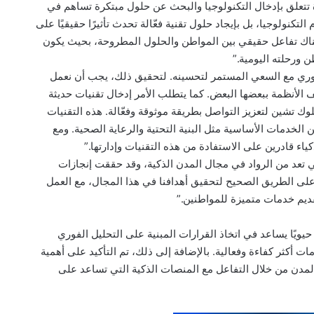
ة تتعلق بإدخال التكنولوجيا والبحث عن حلول مبتكرة تساهم في
لتكنولوجيا، بل بإيجاد حلول تقنية فعّالة تحدث تأثيرًا حقيقيًا على
اك تفاعل حقيقي بين المواطن والحلول المطروحة، بحيث يكون
ن ورحلته اليومية.”
وري مع السعي المستمر لتحسينه. لتحقيق ذلك، يجب أن نعمل
الأنظمة ببعضها البعض. كما يتطلب الأمر إدخال تقنيات حديثة
وك تشين لتعزيز التواصل بطريقة موثوقة وفعّالة. هذه التقنيات
 الخدمات الأساسية مثل البنية التحتية والرعاية الصحية. ومع
كياء قادرين على الاستفادة من هذه التقنيات وإدارتها.”
 تعد من الرواد في مجال المدن الذكية، وقد حققت إنجازات
لى الطريق الصحيح لتحقيق أهدافنا في هذا المجال، مع العمل
تقديم خدمات متميزة للمواطنين.”
ا حيويًا يساعد في اتخاذ القرارات المبنية على التحليل الفوري
 أكثر كفاءة وفعالية. بالإضافة إلى ذلك، تم التأكيد على أهمية
دن من خلال التفاعل مع المنصات الذكية التي تساعد على