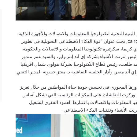
ة التحتية لتكنولوجيا المعلومات والاتصالات والأجهزة الذكية،
في جلسة نقاشية على هامش معرض cairo ict 2024, تحت عنوان “قوة الذكاء الاصطناعي التحويلية في تطوير
ي كريما، سكرتيرة تكنولوجيا المعلومات والاتصالات والحكومة
رئيس إنترنت الأشياء بشركة إي آند إنتربرايز، والسيد عمر مندور
د طلعت، رئيس قطاع التكنولوجيا بشركة هواوي شمال افريقيا
آند مصر. وأدار الجلسة النقاشية د. معتز حسونة المدير التقني
ورها المحوري في تحسين جودة حياة المواطنين من خلال تعزيز
ارًا. وركزت النقاشات على المكونات الرئيسية التي تشكل أساس
جيا المعلومات والاتصالات باعتبارها العمود الفقري لتشغيل
رنت الأشياء وتقنيات الذكاء الاصطناعي.