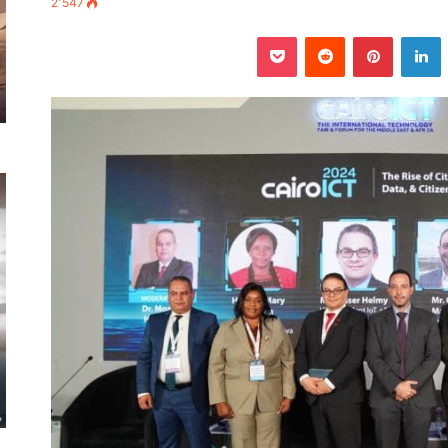
2٬547
‫
لينكدإن
بينتيريست
‫Pocket