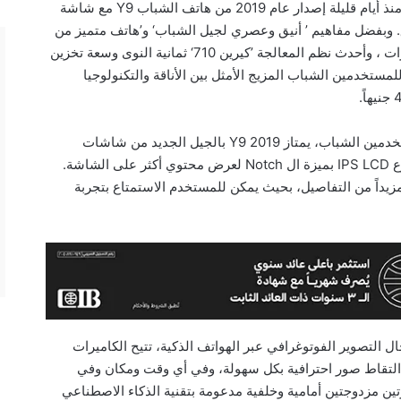
أطلقت مجموعة هواوي لأجهزة المستهلك بمصر منذ أيام قليلة إصدار عام 2019 من هاتف الشباب Y9 مع شاشة
6 بوصة وتصميم أنيق. وبفضل مفاهيم ’ أنيق وعصري لجيل الشباب‘ و’هاتف متميز من
المستوى الأول‘، تألق هاتف Y9 2019 بأربع كاميرات ، وأحدث نظم المعالجة ’كيرين 710‘ ثمانية النوى وسعة تخزين
لمستخدمين الشباب المزيج الأمثل بين الأناقة والتكنولوجيا
بوصفه منتجاً عالي التقنية مصمماً خصيصاً للمستخدمين الشباب، يمتاز Y9 2019 بالجيل الجديد من شاشات
العرض الكاملة من هواوي قياس 6.5 بوصة من نوع IPS LCD بميزة ال Notch لعرض محتوي أكثر على الشاشة.
زيداً من التفاصيل، بحيث يمكن للمستخدم الاستمتاع بتجربة
التصوير الفوتوغرافي عبر الهواتف الذكية، تتيح الكاميرات
لمستخدمين إمكانية التقاط صور احترافية بكل سهولة، وفي أي وقت ومكان وفي
وف. تم تزويد هاتف Y9 2019 بكاميرتين مزدوجتين أمامية وخلفية مدعومة بتقنية الذكاء الاصطناعي