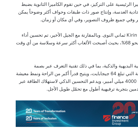
يرا الرئيسية على التركيز، في حين تقوم الكاميرا الثانوية بضبط
 أحادية العدسة، وإنتاج صور ذات طبقات وحواف أكثر وضوحاً يمكن
 وفي جميع ظروف التصوير، وفي أي مكان أو زمان.
يتضمن هاتف Y9 2019 أحدث نظم المعالجة Kirin 710 ثماني النوى. وبالمقارنة مع الجيل الأخير، تم تحسين أداء
النواة المفردة بنحو 75%، وأداء النواة المتعددة بنحو 68%، بحيث أصبحت الألعاب أكثر سرعة وسلاسة من أي وقت
خواص الوظيفية البديهية والذكية، بما في ذلك تقنية التعرف عبر بصمة
الأصابع Fingerprint 4.0، وسعة التخزين الموسّعة التي تبلغ 64 جيجابايت، ويتيح قدراً أكبر من الراحة ونمط معيشة
أكثر ذكاء. وتم تزويد Y9 2019 ببطارية كبيرة سعة 4000 ميلي أمبير، ويدعم التحسين الذكي لاستهلاك الطاقة عبر
دمين بتجربة ترفيهية أطول مع تحمّل طويل الأجل.