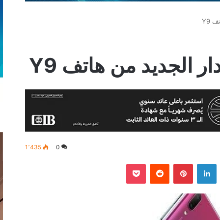
 Y9
ر الجديد من هاتف Y9
1٬435
0
‫
لينكدإن
بينتيريست
‫Pocket