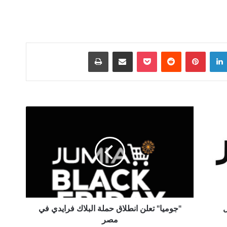
لينكدإن
بينتيريست
‫Pocket
مشاركة عبر البريد
طباعة
"جوميا"
تعلن
انطلاق
حملة
البلاك
فرايدي
في
مصر
ال
"جوميا" تعلن انطلاق حملة البلاك فرايدي في
مصر