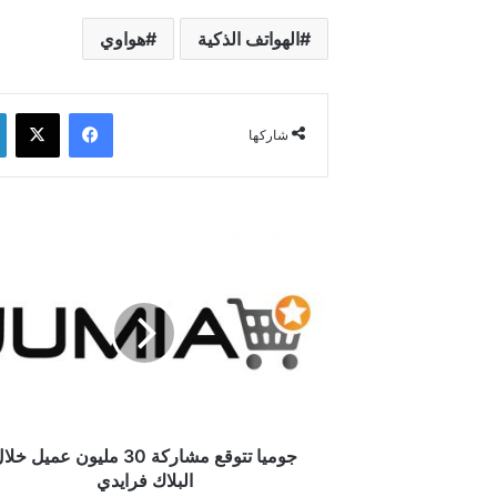
الهواتف الذكية
هواوي
فيسبوك
‫X
شاركها
جوميا
تتوقع
مشاركة
30
مليون
عميل
خلال
البلاك
فرايدي
جوميا تتوقع مشاركة 30 مليون عميل خل
البلاك فرايدي