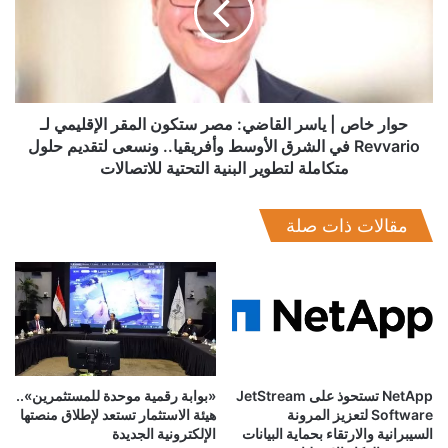
القاضي:
مصر
ستكون
المقر
الإقليمي
لـ
حوار خاص | ياسر القاضي: مصر ستكون المقر الإقليمي لـ
Revvario
Revvario في الشرق الأوسط وأفريقيا.. ونسعى لتقديم حلول
في
متكاملة لتطوير البنية التحتية للاتصالات
الشرق
الأوسط
مقالات ذات صلة
وأفريقيا..
ونسعى
لتقديم
حلول
متكاملة
لتطوير
البنية
التحتية
للاتصالات
NetApp تستحوذ على JetStream
«بوابة رقمية موحدة للمستثمرين»..
Software لتعزيز المرونة
هيئة الاستثمار تستعد لإطلاق منصتها
السيبرانية والارتقاء بحماية البيانات
الإلكترونية الجديدة