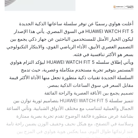
أعلنت هواوي رسميًا عن توفر سلسلة ساعاتها الذكية الجديدة
HUAWEI WATCH FIT 5 في السوق المصري. يأتي هذا الإصدار
ليكون الخيار الأمثل للمستخدمين الباحثين عن جهاز ذكي يجمع بين
التصميم العصري الأنيق، الأداء الرياضي القوي، والابتكار التكنولوجي
بسعر هو الأكثر تنافسية في فئته.
ويأتي إطلاق سلسله HUAWEI WATCH FIT 5 ليؤكد التزام هواوي
المستمر بتوفير تجربة مستخدم متكاملة وعصرية، حيث تدمج
السلسلة الجديدة تقنيات ذكية متطورة تجعل منها الأداة الأكثر قيمة
مقابل السعر في سوق الساعات الذكية بمصر.
تصميم يجمع بين الأناقة العصرية والراحة الفائقة
تتميز سلسلة HUAWEI WATCH FIT 5 بتصاميم ثورية توازن بين
الجمال والعملية لتتناسب مع مختلف الأذواق الشبابية. وتأتي الساعة
بشاشة عرض متطورة فائقة الوضوح تقدم تجربة بصرية ممتازة
وسلاسة في التصفح، مع هيكل نحيف وخفيف الوزن يضمن راحة تامة
عند ارتدائها طوال اليوم، مما يعكس هوية هواوي في المزج بين