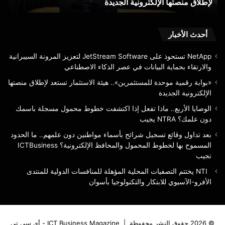
لإطلاق منصتها الإلكترونية الجديدة
ب
الإلكترونية
باس
الجديدة
دون
علم
RA
أحدث الأخبار
يجي
NetApp تستحوذ على JetStream Software لتعزيز المرونة السيبرانية
والارتقاء بحماية البيانات في عصر الذكاء الاصطناعي
«بوابة رقمية موحدة للمستثمرين».. هيئة الاستثمار تستعد لإطلاق منصتها
الإلكترونية الجديدة
الوصايا الأربع.. ماذا تفعل إذا اكتشفت خطوط محمول مسجلة باسمك
دون علمك؟ NTRA يجيب
بعد تداول وقائع تسجيل شرائح بأسماء مواطنين دون علمهم.. ما الحدود
المسموح بها لخطوط المحمول والمحافظ الإلكترونية؟ ICTBusiness
تجيب
NTI يختتم التصفيات المحلية المؤهلة للمنافسات الدولية للمنتدى
الأفرو-الآسيوي للابتكار والتكنولوجيا بأسوان
© 2026,حقوق النشر محفوظة |
ICT Business Magazine - أي سي تي