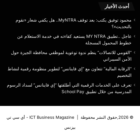
المسجلة
أحدث الأخبار
محمود توفيق يكتب: بعد توقف MyNTRA.. هل يكفي شعار «نقوم
بالتحديث»؟
عاجل ..تطبيق MY NTRA يستعيد كفاءته في خدمة الاستعلام عن
خطوط المحمول المسجلة
“القومي للاتصالات” ينظم ندوة توعوية لموظفي محافظة الجيزة حول
الأمن السيبراني
“الرقابة المالية” تتعاون مع “إي فاينانس” لتطوير منظومة رقمية لنشاط
التخصيم
تعرف على الخدمات الرقمية التي أطلقتها “إي فاينانس” لسداد الرسوم
المدرسية من خلال تطبيق School Pay
© 2026,حقوق النشر محفوظة |
ICT Business Magazine - أي سي تي
بيزنس