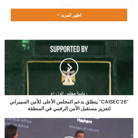
العاملة في السوق خلال المرحلة الثانية.
اظهر المزيد
وتهدف الخدمة إلى إتاحة بديل رقمي كامل لزيارة الفروع التقليدية،
حيث تسمح بالتعرف على هوية العميل عن بُعد (Remote
Onboarding) وفقًا لضوابط وإجراءات صارمة وضعها البنك المركزي
“CAISEC’26”
المصري، بما يضمن أعلى درجات الأمان والامتثال التنظيمي.
ينطلق
بدعم
المجلس
الأعلى
للأمن
السيبراني
لتعزيز
مستقبل
الأمن
“CAISEC’26” ينطلق بدعم المجلس الأعلى للأمن السيبراني
الرقمي
لتعزيز مستقبل الأمن الرقمي في المنطقة
في
المنطقة
خالد
هاشم:
وزارة