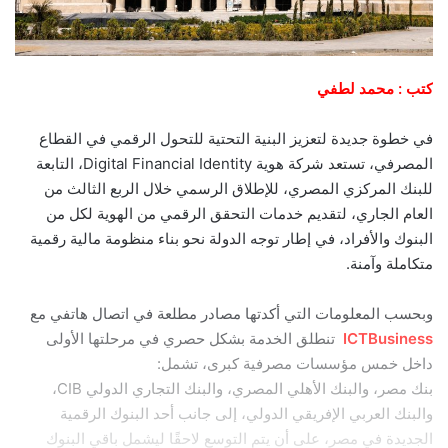
كتب : محمد لطفي
في خطوة جديدة لتعزيز البنية التحتية للتحول الرقمي في القطاع
المصرفي، تستعد شركة هوية Digital Financial Identity، التابعة
للبنك المركزي المصري، للإطلاق الرسمي خلال الربع الثالث من
العام الجاري، لتقديم خدمات التحقق الرقمي من الهوية لكل من
البنوك والأفراد، في إطار توجه الدولة نحو بناء منظومة مالية رقمية
متكاملة وآمنة.
وبحسب المعلومات التي أكدتها مصادر مطلعة في اتصال هاتفي مع
ICTBusiness
تنطلق الخدمة بشكل حصري في مرحلتها الأولى
داخل خمس مؤسسات مصرفية كبرى، تشمل:
بنك مصر
، و
البنك الأهلي المصري
، و
البنك التجاري الدولي CIB
،
و
البنك العربي الإفريقي الدولي
، إلى جانب أحد البنوك الرقمية
الجديدة في مصر، على أن يتم التوسع لاحقًا ليشمل باقي البنوك