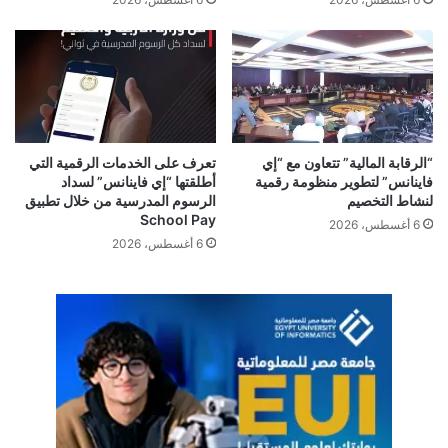
الشمول المالي، وتوسيع نطاق الخدمات الرقمية، وتعزيز كفاءة
وأمان المنظومة المصرفية في مصر بما يتماشى مع المعايير العالمية
للتحول الرقمي.
“الرقابة المالية” تتعاون مع “إي
تعرف على الخدمات الرقمية التي
فاينانس” لتطوير منظومة رقمية
أطلقتها “إي فاينانس” لسداد
لنشاط التخصيم
الرسوم المدرسية من خلال تطبيق
School Pay
CIB
البنك الاهلي
البنك العربي الافريقي
6 أغسطس، 2026
6 أغسطس، 2026
البنك المركزي
بنك مصر
بنك مصر الرقمي
هوية