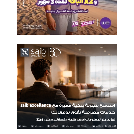
يتم تنفيذ عدد من البرامج والمبادرات ومنها مبادرة مستقبلنا رقمى
لتدريب 100 الف شاب وتأهيلهم للحصول على فرص العمل المستقل
على منصات العمل الحر العالمية.
كما تناول الدكتور/ عمرو طلعت الجهود المبذولة لدعم الإطــــار
التـــشريــعى لقطاع الاتصالات وتكنولوجيا المعلومات؛ حيث شهد
العام الماضى إصدار قانون حماية البيانات الشخصية، وكذلك إصدار
اللائحة التنفيذية لقانون مكافحة جرائم تقنية المعلومات؛ ويتم التعاون
مع مجلس النواب لاستكمال المناقشات لاصدار قانون المعاملات
الالكترونية، و إصدار اللائحة التنفيذية لقانون حماية البيانات؛ موضحا
الجهود المبذولة لرفع كفاءة البنية التحتية المعلوماتية من خلال تطوير
البريد المصرى وتطوير البنية التحتية للاتصالات ورفع كفاءة خدمات
الانترنت والمحمول.
عمرو طلعت
مصر الرقمية
وزير الاتصالات