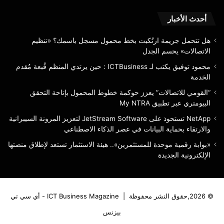
الخدمة
My
RA
أحدث الأخبار
هل تتحمل جريمة ارتُكبت بخط محمول مسجل باسمك؟ «تنظيم
الاتصالات» يحسم الجدل
محمود توفيق يكتب لـ ICTBusiness : حين يرتدي المنظم قُبعة مُقدم
الخدمة
“القومي للاتصالات” يعزز حوكمة خطوط المحمول بإتاحة التحقق
البيومتري عبر تطبيق My NTRA
NetApp تستحوذ على JetStream Software لتعزيز المرونة السيبرانية
والارتقاء بحماية البيانات في عصر الذكاء الاصطناعي
«بوابة رقمية موحدة للمستثمرين».. هيئة الاستثمار تستعد لإطلاق منصتها
الإلكترونية الجديدة
© 2026,حقوق النشر محفوظة |
ICT Business Magazine - أي سي تي
بيزنس