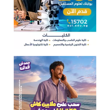
خلال مبادرة بُناة مصر الرقمية لعدد1000 دارس كل عام فى مجالات
علوم البيانات والذكاء الاصطناعى، وعلوم الروبوت والأتمتة، والامن
السيبراني، والفنون الرقمية، وذلك بالتعاون مع كبرى الجامعات
الدولية، كما يتم تنفيذ برنامج متكامل لصقل الخبرات العملية بالتعاون
مع شركات عالمية فى مجال تكنولوجيا المعلومات والاتصالات،
بالاضافة الى برامج لصقل المهارات الشخصية بالتعاون مع شركات
عالمية فى تنمية المهارات اللغوية، وتنمية المهارات القيادية.
وأكد الدكتور/ عمرو طلعت أنه يتم العمل على جذب الاستثمارات
المحلية والأجنبية وفقا لأربعة عناصر رئيسية وهى رعاية الشركات
الناشئة من خلال نشر مراكز إبداع مصر الرقمية بالمحافظات والتى
تضم مسرعات وحاضنات الأعمال وتنفيذ برامج تدريب ريادة الأعمال،
ومسابقات الابتكار، ، بينما يتمثل المحور الثانى فى تنمية الشركات
الصغيرة والمتوسطة من خلال حوافز دعم الصادرات الرقمية، وتنفيذ
مبادرة فرصتنا رقمية لتنمية حجم أعمال الشركات محليا، ويعنى
المحور الثالث بجذب الاستثمارات الأجنبية ويشمل تقديم حوافز
لصناعة مراكز البيانات، وكذلك لصناعة الالكترونيات حيث تم التعاقد
مع شركة سامسونج لتصنيع التابلت التعليمي باستثمارات30 مليون
دولار؛ فيما يتمثل المحور الرابع فى تعظيم الصادرات الرقمية حيث