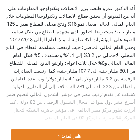
أكد الدكتور عمرو طلعت وزير الاتصالات وتكنولوجيا المعلومات على
أنه من المتوقع أن يحقق قطاع الاتصالات وتكنولوجيا المعلومات خلال
العام المالى الحالى معدل نمو 16% وناتج محلى للقطاع يقدر بـ 125
مليار جنيه؛ مستعرضا التطور الذى يشهده القطاع من خلال تسليط
الضوء على المؤشرات الاقتصادية له منذ العام المالى 2017/2018
وحتى العام المالى الماضى؛ حيث ارتفعت مساهمة القطاع فى الناتج
المحلى الاجمالى من 3.2% إلى 4.4% ومستهدف 5% خلال العام
المالى الحالي و8% خلال ثلاث أعوام؛ وارتفع الناتج المحلى للقطاع
من 80.1 مليار جنيه إلى 107.7 مليار جنيه، كما ارتفعت الصادرات
الرقمية من 3.2 مليار دولار إلى 4.1 مليار دولار؛ ونما عدد العاملين
بالقطاع من 233 الف الى 281 الف؛ لافتا إلى أن التقارير الدولية
كشفت عن تقدم ترتيب مصر فى مؤشر الشمول المالى لتصبح ضمن
أسرع عشر دول نموا فى مجال الشمول الرقمى بين 82 دولة ، كما
أبرزت تطور مركز مصر العالمى فى مؤشر جاهزية الشبكة لتحتل
المركز 84 مقارنة بالمركز 92 فى العام الماضى.
اظهر المزيد