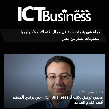
مجلة شهرية متخصصة في مجال الاتصالات وتكنولوجيا
المعلومات تصدر من مصر
محمود
“ال
توفيق
للا
يكتب
يعز
لـ
حوك
ICTBusiness
خط
:
الم
حين
بإتا
يرتدي
الت
9 أغسطس، 2026
محمود توفيق يكتب لـ ICTBusiness : حين يرتدي المنظم
“
المنظم
الب
قُبعة مُقدم الخدمة
ا
قُبعة
عبر
مُقدم
تطب