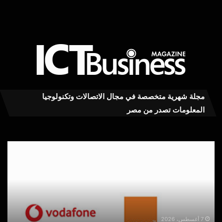
مجلة شهرية متخصصة في مجال الاتصالات وتكنولوجيا
المعلومات تصدر من مصر
قيادات
شركات
شر
الاتصالات
أكا
الأوروبية
في
يطالبون
الم
بإطار
الس
قانوني
للم
موحد
العر
7 أغسطس، 2026