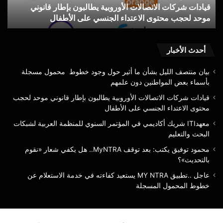
قيادات شركات الاتصالات الأوروبية يطالبون بإطار قانوني
لحجب
لشب
موحد لحجب محتوى الاعتداء الجنسي على الأطفال
ل
محتوى
الب
الاعتداء
والت
الجنسي
على
أحدث الأخبار
الأطفال
بيان منتصف الليل بشأن ما أثير حول وجود خطوط محمول مسجلة
بأسماء بعض المواطنين دون علمهم
قيادات شركات الاتصالات الأوروبية يطالبون بإطار قانوني موحد لحجب
محتوى الاعتداء الجنسي على الأطفال
معهدITI شريك أكاديمي في المؤتمر السنوي للمنظمة العربية لشبكات
البحث والتعليم
محمود توفيق يكتب: بعد توقف MyNTRA.. هل يكفي شعار «نقوم
بالتحديث»؟
عاجل ..تطبيق MY NTRA يستعيد كفاءته في خدمة الاستعلام عن
خطوط المحمول المسجلة