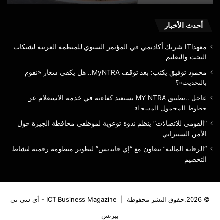
خطوط
الس
المحمول
المسجلة
أحدث الأخبار
معهدITI شريك أكاديمي في المؤتمر السنوي للمنظمة العربية لشبكات
البحث والتعليم
محمود توفيق يكتب: بعد توقف MyNTRA.. هل يكفي شعار «نقوم
بالتحديث»؟
عاجل ..تطبيق MY NTRA يستعيد كفاءته في خدمة الاستعلام عن
خطوط المحمول المسجلة
“القومي للاتصالات” ينظم ندوة توعوية لموظفي محافظة الجيزة حول
الأمن السيبراني
“الرقابة المالية” تتعاون مع “إي فاينانس” لتطوير منظومة رقمية لنشاط
التخصيم
© 2026,حقوق النشر محفوظة |
ICT Business Magazine - أي سي تي
بيزنس