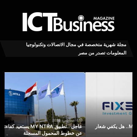
مجلة شهرية متخصصة في مجال الاتصالات وتكنولوجيا
المعلومات تصدر من مصر
عاجل
“ال
..تطبيق
للا
MY
ينظ
NTRA
ندو
يستعيد
توع
كفاءته
لمو
في
محا
خدمة
الج
6 أغسطس، 2026
عاجل ..تطبيق MY NTRA يستعيد كفاءته في خدمة الاستعلام
“
الاستعلام
حو
عن خطوط المحمول المسجلة
ا
عن
الأ