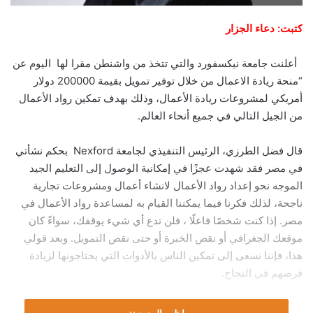
كتبت: دعاء الجزار
أعلنت جامعة نيكسفورد والتي تتخذ من واشنطن مقرا لها اليوم عن
“منحة ريادة الاعمال من خلال توفير تمويل بقيمة 200000 دولار
أمريكي لمشروعات ريادة الأعمال، وذلك بهدف تمكين رواد الأعمال
من الجيل التالي في جميع أنحاء العالم.
قال فضل الطرزي، الرئيس التنفيذي لجامعة Nexford بحكم نشأتي
في مصر فقد شهدت عجزًا في إمكانية الوصول إلى التعليم الجيد
الموجه نحو إعداد رواد الأعمال لانشاء أعمال ومشروعات تجارية
ناجحة، لذلك فكرنا فيما يمكننا القيام به لمساعدة رواد الأعمال في
مصر. إذا كنت شخصًا فاعلًا ، فلن تدع أي شيء يوقفك، سواءً كان
موقعك الجغرافي أو نقص الخبرة أو حتى نقص التمويل. وبعد قولي
هذا، فإننا نسعى إلى تمكين الناس بالأدوات التي يحتاجونها لزيادة
فرصهم في النجاح.
أضاف أننا نقوم من خلال هذه المبادرة بتزويد رواد الأعمال بالمهارات