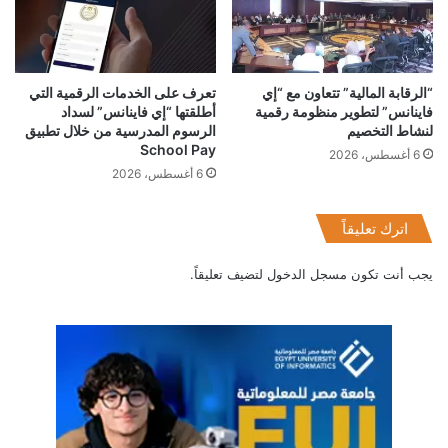
لسنوات قادمة. لذا، يعد إتقان كيفية التعلم أمرًا ضروريًا، إلى جانب
المهارات القابلة للتطبيق، بغض النظر عن المسار الوظيفي للشخص.
“الرقابة المالية” تتعاون مع “إي
تعرف على الخدمات الرقمية التي
فاينانس” لتطوير منظومة رقمية
أطلقتها “إي فاينانس” لسداد
لنشاط التخصيم
الرسوم المدرسية من خلال تطبيق
ويلعب رواد الأعمال دورًا رئيسيًا في الاقتصاد، وقد أفادت إدارة
School Pay
6 أغسطس، 2026
المشاريع الصغيرة بالولايات المتحدة أن الشركات الصغيرة أضافت
6 أغسطس، 2026
1.9 مليون وظيفة جديدة في عام 2018؛ وتوظف الشركات الصغيرة
في الولايات المتحدة الأمريكية والبالغ عددها 30.2 مليون شركة
اترك تعليقاً
47.5 في المائة من القوى العاملة في الدولة. أما مجلة فوربس
Forbes فوجدت أن الاقتصاد العالمي للشركات الناشئة قد أضاف
يجب أنت تكون
مسجل الدخول
لتضيف تعليقاً.
2.8 تريليون دولار إلى القيمة الاقتصادية منذ عام 2017 ، بينما ينمو
المشهد الريادي في مصر بشكل هائل، إلا أن تمويل الشركات الناشئة
في عام 2018 ظل أقل من 100 مليون دولار، ولا يزال رواد الأعمال
يناضلون من أجل تطوير المهارات التي يحتاجونها وكذلك للعثور على
المواهب المؤهلة. لذا، يمكن لرواد الأعمال من خلال هذه الفرصة
إطلاق فكرة مشروعهم والتقدم في مسيرتهم المهنية وتحسين
إمكانياتهم وفرصهم والتأثير في المحيطين بهم.