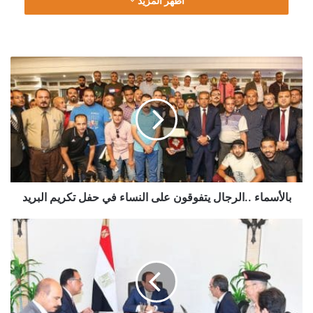
اظهر المزيد
التي يحتاجون إليها للمضي قدمًا في مسيرتهم المهنية، ولن نتوقف
عند هذا الحد. فرغم إيماننا بأن المهارات هي أهم نقطة، إلا أنك لا
يمكنك شراء إعلانات أو توظيف اشخاص بالمهارات وحدها، لذا فنحن
بالأسماء
نأخذ المبادرة ونمول الأفكار الريادية الواعدة التي سنتلقاها. ”
..الرجال
يتفوقون
على
النساء
في
حفل
تكريم
البريد
بالأسماء ..الرجال يتفوقون على النساء في حفل تكريم البريد
السيسي:
العاصمة
الإدارية
ستصبح
مركزا
معلوماتيا