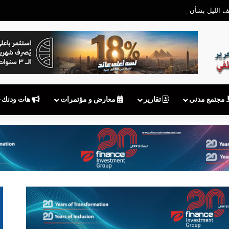
ف الليل بشأن ما أثير حول وجود خطوط محمول مسجلة بأسماء بعض المواطنين د
مجتمع مدني
تقارير
معارض و مؤتمرات
هات ودنك