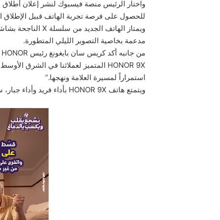
واختار الرئيس منصة فيسبوك لنشر إعلان أطلاق ا
للحصول على فرصة تجربة الهاتف قبيل الإطلاق الع
ويمتاز الهاتف الجدي
مدعمة بخاصية التصوير الليلي المتطورة.
م
HONOR 9X المتميز لعملائنا في الشرق الأو
استمراراً لمسيرة العلامة ونهجها.”
ويتمتع هاتف HONOR 9X بأداء فريد وأداء جبار، سيمنح مستخدميه تجربة غامرة لا مثيل لها.