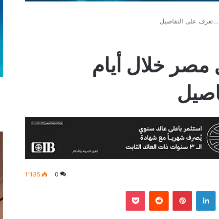
HO يصل مصر خلال أيام
اصيل
1٬135
0
‫
لينكدإن
بينتيريست
‫Pocket