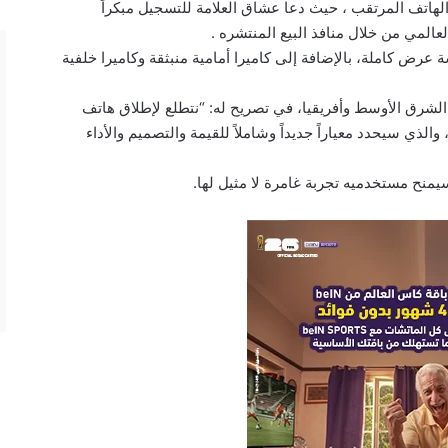
لهاتف المرتقب ، حيث دعا عشاق العلامة للتسجيل مبكراً
المي من خلال منافذ البيع المنتشره .
د من سلسلة X الناجحة بشاشة عرض كاملة، بالإضافة إلى كاميرا أمامية منبثقة وكاميرا خلفية
ن جانبه أكد كريس سان بايغونغ رئيس HONOR الشرق الأوسط وأفريقيا، في تصريح له: “نتطلع لإطلاق هاتف
سط، والذي سيحدد معياراً جديداً وشاملاً للقيمة والتصميم والأداء