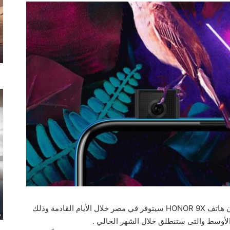
أكّد جورج تشاو، رئيس شركة HONOR العالمية أن هاتف HONOR 9X سيتوفر في مصر خلال الأيام القادمة وذلك
أوسط والتى ستنطلق خلال الشهر الحالي .