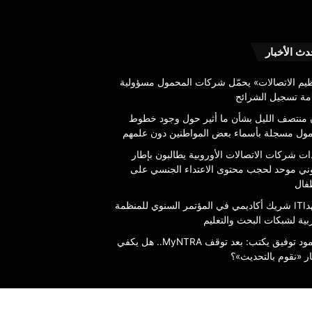
معهدITI
دث الأخبار
شريك
أكاديمي
ظيم الاتصالات» يحمّل شركات المحمول مسؤولية
في
مة تسجيل الشرائح
المؤتمر
ن منتصف الليل بشأن ما أثير حول وجود خطوط
السنوي
6 أغسطس، 2026
ول مسجلة بأسماء بعض المواطنين دون علمهم
للمنظمة
شركات الاتصالات الأوروبية
معهدITI شريك أكادي
العربية
ات شركات الاتصالات الأوروبية يطالبون بإطار
 بإطار قانوني موحد لحجب محتوى
السنوي للمنظمة العربية
لشبكات
وني موحد لحجب محتوى الاعتداء الجنسي على
ء الجنسي على الأطفال
والتعليم
البحث
طفال
والتعليم
معهدITI شريك أكاديمي في المؤتمر السنوي للمنظمة
بية لشبكات البحث والتعليم
محمود توفيق يكتب: بعد توقف MyNTRA.. هل يكفي
ر «نقوم بالتحديث»؟