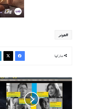
هونر
فيسبوك
‫X
شاركها
أكسفورد
:
وفرة
المهارات
والدعم
الحكومي