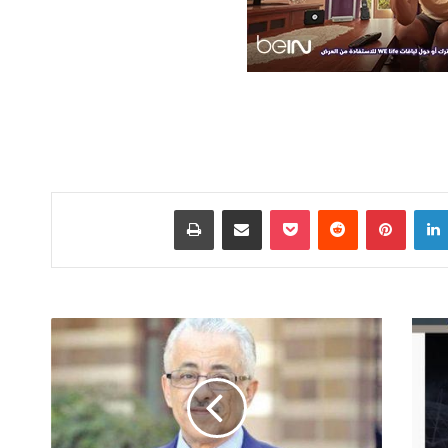
لينكدإن
بينتيريست
‫Pocket
مشاركة عبر البريد
طباعة
"التعليم":
162558
مُتقدم
لتسجيل
البيانات
على