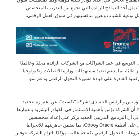
 تمثل أحد النماذج الرائدة التي تجمع بين التدريب المتخصص
 نوعية للشباب وتعزيز تنافسيتهم في سوق العمل الرقمي.
لمعهد القومي للاتصالات (NTI) يواصل التوسع في عقد الشراكات مع الشركات الرائدة محليًا وعالميًا
 طلبًا، بما يدعم تنفيذ مستهدفات وزارة الاتصالات وتكنولوجيا
رقمية القادرة على قيادة مسيرة التحول الرقمي ودعم نمو
مؤسس والرئيس التنفيذى لشركة “نكست”، عن اعتزازه بتجديد
المعهد القومي للاتصالات (NTI)، مؤكدًا أن الشركة تؤمن بأهمية الاستثمار في الكوادر البشرية باعتبارها
إلى أن البرنامج التدريبي الجديد يركز على إعداد متخصصين
يمتلكون المهارات الفنية والعملية المطلوبة للعمل على أنظمة Oracle وOdoo، بما يضمن جاهزيتهم للانخراط
ات التحول الرقمي بكفاءة عالية، مؤكدًا التزام الشركة بتوفير