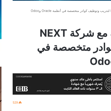
NTI يجدد شراكاته مع شركة NEXT
وادر متخصصة في
529
‫
لينكدإن
بينتيريست
‫Pocket