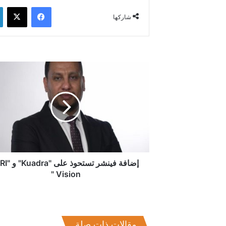
فيسبوك
‫X
شاركها
إضافة
فينشر
تستحوذ
على
"Kuadra"
و
"IRRI
Vision
"
إضافة فينشر تستحوذ ع
Vision "
مقالات ذات صلة