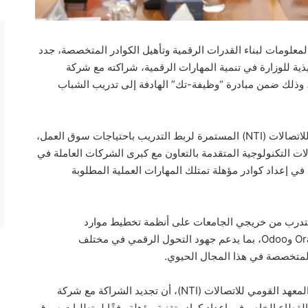
المعلومات لبناء القدرات الرقمية وتأهيل الكوادر المتخصصة، جدد
(NTI)، احد الاذرع التنفيذية للوزارة في تنمية المهارات الرقمية، شراكته مع شركة
معلومات، وذلك ضمن مبادرة “وظيفة-تك” الهادفة إلى تدريب الشباب
ويأتي هذا التعاون في إطار جهود المعهد القومي للاتصالات (NTI) المستمرة لربط التدريب باحتياجات سوق العمل،
ت التكنولوجية المتقدمة بالتعاون مع كبرى الشركات العاملة في
في إعداد كوادر مؤهلة تمتلك المهارات العملية المطلوبة
هدف البروتوكول تدريب وتوظيف نحو 100 متدرب من خريجي الجامعات على أنظمة تخطيط موارد
المؤسسات (ERP)، باستخدام أحدث تقنيات Oracle وOdoo، بما يدعم جهود التحول الرقمي في مختلف
المتخصصة في هذا المجال الحيوي.
وفي هذا السياق، أكد الدكتور أحمد خطاب، مدير المعهد القومي للاتصالات (NTI)، أن تجديد الشراكة مع شركة
لقطاع الخاص في إعداد كوادر تقنية مؤهلة وفقًا لمتطلبات سوق