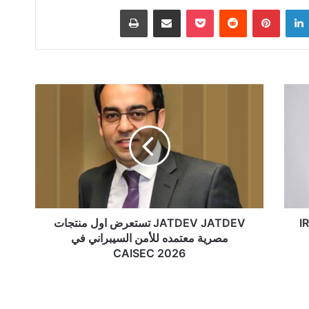
لينكدإن
بينتيريست
‫Pocket
مشاركة عبر البريد
طباعة
JATDEV
JATDEV
تستعرض
اول
منتجات
مصرية
معتمده
للأمن
السيبراني
في
لى "Kuadra" و "IRRI
JATDEV JATDEV تستعرض اول منتجات
CAISEC
مصرية معتمده للأمن السيبراني في
2026
CAISEC 2026