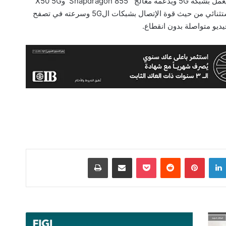
Inc، عرضًا عن النموذج الجديد من Find X الذي يعمل بشبكة 5G ويدعمه معالج Snapdragon 855 وX50 5G
modem، حيث لفت الهاتف الأنظار إلى أدائه الإستثنائي من حيث قوة الإتصال بشبكات ال5G وسرعته في تصفح
ديو متواصلة بدون انقطاع.
لينكدإن
بينتيريست
‫Pocket
مشاركة عبر البريد
طباعة
القاهرة