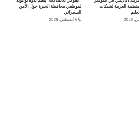
هدITI شريك أكاديمي في المؤتمر
“القومي للاتصالات” ينظم ندوة توعوية
منظمة العربية لشبكات
لموظفي محافظة الجيزة حول الأمن
عليم
السيبراني
6 أغسطس، 2026