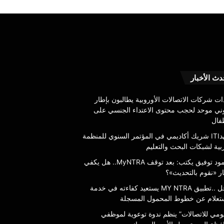
عاجل
دث الأخبار
..تطبيق
MY
ات شركات الاتصالات الأوروبية يطالبون بإطار
NTRA
وني موحد لحجب محتوى الاعتداء الجنسي على
يستعيد
طفال
كفاءته
6 أغسطس، 2026
معهدITI شريك أكاديمي في المؤتمر السنوي للمنظمة
في
بية لشبكات البحث والتعليم
خدمة
محمود توفيق يكتب: بعد توقف MyNTRA..
في خدمة الاستعلام عن
الاستعلام
محمود توفيق يكتب: بعد توقف MyNTRA.. هل يكفي
ي شعار «نقوم بالتحديث»؟
المسجلة
عن
ر «نقوم بالتحديث»؟
خطوط
عاجل ..تطبيق MY NTRA يستعيد كفاءته في خدمة
المحمول
ستعلام عن خطوط المحمول المسجلة
المسجلة
قومي للاتصالات” ينظم ندوة توعوية لموظفي