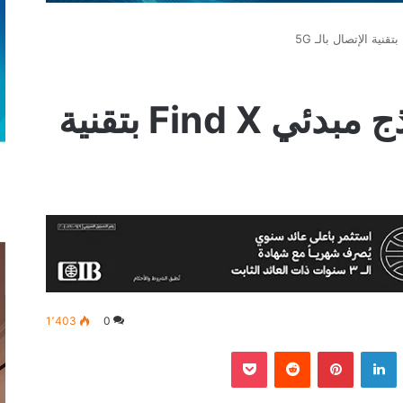
OPPO تطرح نموذج مبدئي Find X بتقنية
1٬403
0
‫
لينكدإن
بينتيريست
‫Pocket