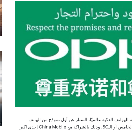
ل صناعة الهواتف الذكية عالميًا، الستار عن أول نموذج من الهاتف
الذكي Find X الذي يتيح الإتصال بشبكات الجيل الخامس أو الـ5G، وذلك بالشراكة مع China Mobile إحدى أكبر