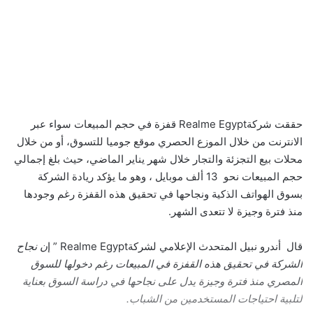
حققت شركةRealme Egypt قفزة في حجم المبيعات سواء عبر
الانترنت من خلال الموزع الحصري موقع جوميا للتسوق، أو من خلال
محلات بيع التجزئة والتجار خلال شهر يناير الماضي، حيث بلغ إجمالي
حجم المبيعات نحو 13 ألف موبايل ، وهو ما يؤكد ريادة الشركة
بسوق الهواتف الذكية ونجاحها في تحقيق هذه القفزة رغم وجودها
منذ فترة وجيزة لا تتعدى الشهر.
قال أندرو نبيل المتحدث الإعلامي لشركةRealme Egypt ” إ
ن نجاح
الشركة في تحقيق هذه القفزة في المبيعات رغم دخولها للسوق
المصري منذ فترة وجيزة يدل على نجاحها في دراسة السوق بعناية
لتلبية احتياجات المستخدمين من الشباب.