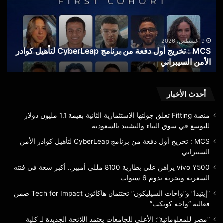
دفعة
بطا
من
100
برنامج
ملل
CyberLeap
أمبي
9 أغسطس، 2026
MCS : تخريج أول دفعة من برنامج CyberLeap لتأهيل كوادر
لتأهيل
أكبر
الأمن السيبراني
ف
كوادر
سع
الأمن
في
السيبراني
فئته
الس
أحدث الأخبار
وتج
تدو
منصة Fitting تغلق جولتها الاستثمارية الثانية بقيمة 1.1 مليون دولار
6
للتوسع في سوق البناء والتشييد بالسعودية
سنو
MCS : تخريج أول دفعة من برنامج CyberLeap لتأهيل كوادر الأمن
السيبراني
vivo Y500 يراهن على بطارية 8100 مللي أمبير.. أكبر سعة في فئته
السعرية وتجربة تدوم 6 سنوات
“إيتيدا” و”واحات السيليكون” تختتمان هاكاثون Tech for Impact ضمن
فعالية “واحة كونكت”
“مصر للمعلوماتية”: الأعلى للجامعات يعتمد اللائحة الجديدة لـ كلية