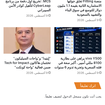
منصة Fitting تغلق جولتها
MCS : تخريج أول دفعة من برنامج
الاستثمارية الثانية بقيمة 1.1 مليون
CyberLeap لتأهيل كوادر الأمن
دولار للتوسع في سوق البناء
السيبراني
والتشييد بالسعودية
9 أغسطس، 2026
9 أغسطس، 2026
vivo Y500 يراهن على بطارية
“إيتيدا” و”واحات السيليكون”
8100 مللي أمبير.. أكبر سعة في
تختتمان هاكاثون Tech for Impact
فئته السعرية وتجربة تدوم 6 سنوات
ضمن فعالية “واحة كونكت”
9 أغسطس، 2026
9 أغسطس، 2026
اترك تعليقاً
يجب أنت تكون
مسجل الدخول
لتضيف تعليقاً.