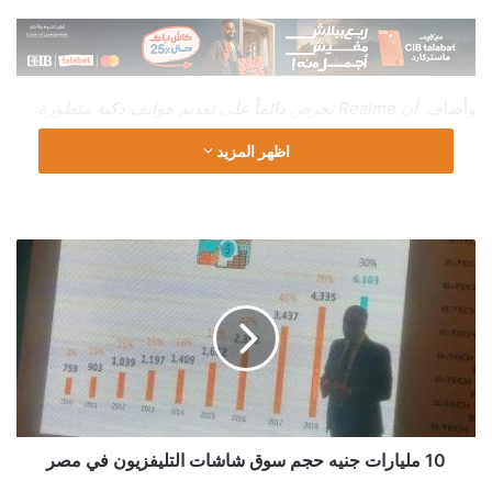
وأضاف
أن
Realme
تحرص دائماً على تقديم هواتف ذكية متطورة
تلبي احتياجات الشباب من حيث قوة الأداء والتصميم العصري والسعر
اظهر المزيد
التنافسي.
وتحرص شركة Realme على الاهتمام بعرض منتجاتها من الهواتف
المحمولة عبر منصات التجارة الإلكترونية، وقد توصلت الشركة لذلك
10
بعد دراسة متأنية وجادة للأسواق العالمية، حيث
مليارات
جنيه
وضعت Realme استراتيجية انتشارها في مختلف الأسواق بناء على
حجم
منصات التجارة الإلكترونية التي تربعت مؤخراً على عرش تجارة
سوق
التجزئة في مختلف أنحاء العالم.
شاشات
التليفزيون
في
مصر
10 مليارات جنيه حجم سوق شاشات التليفزيون في مصر