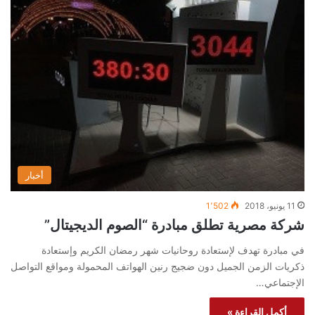
أخبار
11 يونيو، 2018
1٬502
شركة مصرية تطلق مبادرة “الصوم الديجيتال”
في مبادرة تهدف لإستعادة روحانيات شهر رمضان الكريم وإستعادة
ذكريات الزمن الجميل دون ضجيج رنين الهواتف المحمولة ومواقع التواصل
الإجتماعي…
أكمل القراءة »