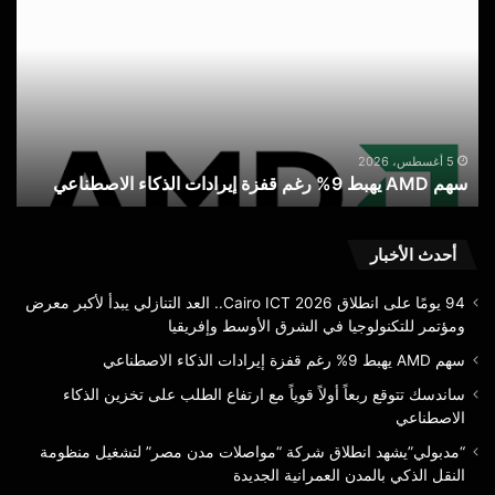
يهبط
ربعا
9%
أولاً
رغم
قويا
قفزة
مع
إيرادات
ارت
الذكاء
الط
س
الاصطناعي
على
5 أغسطس، 2026
سهم AMD يهبط 9% رغم قفزة إيرادات الذكاء الاصطناعي
ا
تخز
الذك
الا
أحدث الأخبار
94 يومًا على انطلاق Cairo ICT 2026.. العد التنازلي يبدأ لأكبر معرض
ومؤتمر للتكنولوجيا في الشرق الأوسط وإفريقيا
سهم AMD يهبط 9% رغم قفزة إيرادات الذكاء الاصطناعي
ساندسك تتوقع ربعاً أولاً قوياً مع ارتفاع الطلب على تخزين الذكاء
الاصطناعي
“مدبولي”يشهد انطلاق شركة “مواصلات مدن مصر” لتشغيل منظومة
النقل الذكي بالمدن العمرانية الجديدة